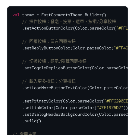
val
 theme = FastCommentsTheme.Builder()

// 操作按鈕：發送、投票、選單、按讚/分享按鈕
    .setActionButtonColor(Color.parseColor(
"#FF197
// 回覆按鈕：留言回覆按鈕  
    .setReplyButtonColor(Color.parseColor(
"#FF4CAF
// 切換按鈕：顯示/隱藏回覆按鈕
    .setToggleRepliesButtonColor(Color.parseColor(
// 載入更多按鈕：分頁按鈕
    .setLoadMoreButtonTextColor(Color.parseColor(
"
    .setPrimaryColor(Color.parseColor(
"#FF6200EE"
))
    .setLinkColor(Color.parseColor(
"#FF1976D2"
))

    .setDialogHeaderBackgroundColor(Color.parseCol
    .build()

// 套用主題