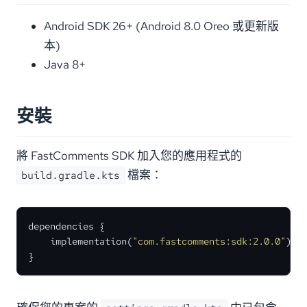
Android SDK 26+ (Android 8.0 Oreo 或更新版
本)
Java 8+
安裝
將 FastComments SDK 加入您的應用程式的
檔案：
build.gradle.kts
dependencies {

    implementation(
"com.fastcomments:sdk:2.0.0"
)

}