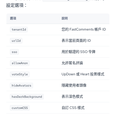
設定選項：
選項
說明
您的 FastComments 帳戶 ID
tenantId
表示當前頁面的 ID
urlId
用於驗證的 SSO 令牌
sso
允許匿名評論
allowAnon
UpDown 或 Heart 投票樣式
voteStyle
隱藏使用者頭像
hideAvatars
表示深色模式
hasDarkBackground
自訂 CSS 樣式
customCSS