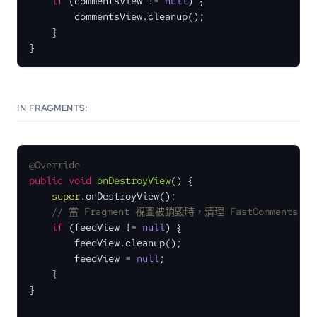
if
 (commentsView != 
null
) {

        commentsView.cleanup();

    }

}
IN FRAGMENTS:
@Override
public
void
onDestroyView
()
 {

super
.onDestroyView();

// 當 Fragment 視圖被銷毀時，清理 FastComments 視
if
 (feedView != 
null
) {

        feedView.cleanup();

        feedView = 
null
;

    }

}
