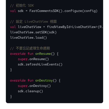
// 初始化 SDK
val
 sdk = FastCommentsSDK().configure(config)

// 設定 LiveChatView 視圖
val
 liveChatView = findViewById<LiveChatView>(R.id.
liveChatView.setSDK(sdk)

liveChatView.load()

// 不要忘記處理生命週期
override
fun
onResume
()
 {

super
.onResume()

    sdk.refreshLiveEvents()

}

override
fun
onDestroy
()
 {

super
.onDestroy()

    sdk.cleanup()

}