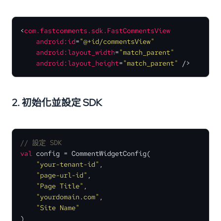
<
com.fastcomments.sdk.FastCommentsView
android:id
=
"@+id/commentsView"
android:layout_width
=
"match_parent"
android:layout_height
=
"match_parent"
 />
2. 初始化並設定 SDK
// 設定 SDK
val
 config = CommentWidgetConfig(

"your-tenant-id"
, 

"page-url-id"
, 

"Page Title"
, 

"yourdomain.com"
, 

"Site Name"
)
