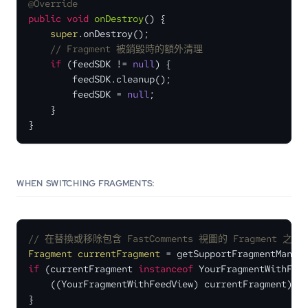
@Override
public
void
onDestroy
()
 {

super
.onDestroy();

// Fragment 被銷毀時的額外清理
if
 (feedSDK != 
null
) {

        feedSDK.cleanup();

        feedSDK = 
null
;

    }

}
WHEN SWITCHING FRAGMENTS:
// 在替換或移除包含 FastComments 視圖的 Fragment 之前
Fragment
currentFragment
=
if
 (currentFragment 
instanceof
 YourFragmentWithFeed
    ((YourFragmentWithFeedView) currentFragment).cl
}
