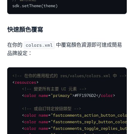
sdk.setTheme(theme)
快速顏色覆寫
在你的
中覆寫顏色資源即可達成簡易
colors.xml
品牌設定：
<!-- 在你的應用程式的 res/values/colors.xml 中 -->
<
resources
>
<!-- 變更所有主要 UI 元素 -->
<
color
name
=
"primary"
>
#FF1976D2
</
color
>
<!-- 或自訂特定按鈕類型 -->
<
color
name
=
"fastcomments_action_button_color"
<
color
name
=
"fastcomments_reply_button_color"
>
<
color
name
=
"fastcomments_toggle_replies_butto