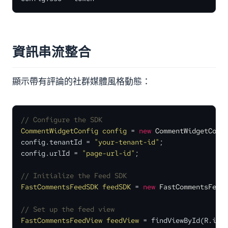
資訊串流整合
顯示帶有評論的社群媒體風格動態：
// Configure the SDK
CommentWidgetConfig
config
=
new
CommentWidgetConf
config.tenantId = 
"your-tenant-id"
;

config.urlId = 
"page-url-id"
;

// Initialize the Feed SDK
FastCommentsFeedSDK
feedSDK
=
new
FastCommentsFeed
// Set up the feed view
FastCommentsFeedView
feedView
=
 findViewById(R.id.f