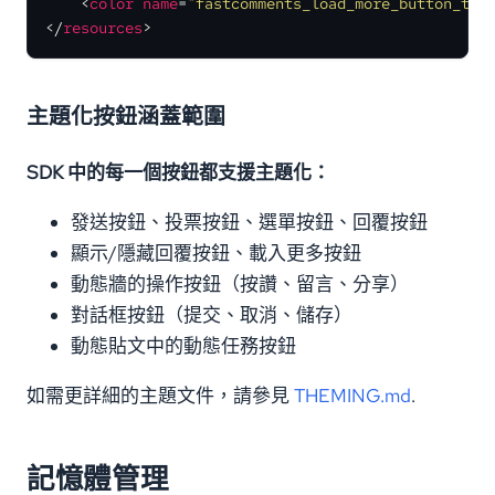
<
color
name
=
"fastcomments_load_more_button_tex
</
resources
>
主題化按鈕涵蓋範圍
SDK 中的每一個按鈕都支援主題化：
發送按鈕、投票按鈕、選單按鈕、回覆按鈕
顯示/隱藏回覆按鈕、載入更多按鈕
動態牆的操作按鈕（按讚、留言、分享）
對話框按鈕（提交、取消、儲存）
動態貼文中的動態任務按鈕
如需更詳細的主題文件，請參見
THEMING.md
.
記憶體管理