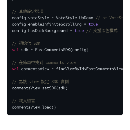
// 其他設定選項
config.voteStyle = VoteStyle.UpDown 
// or VoteStyl
config.enableInfiniteScrolling = 
true
config.hasDarkBackground = 
true
// 支援深色模式
// 初始化 SDK
val
 sdk = FastCommentsSDK(config)

// 在佈局中找到 comments view
val
 commentsView = findViewById<FastCommentsView>(R
// 為該 view 設定 SDK 實例
commentsView.setSDK(sdk)

// 載入留言
commentsView.load()