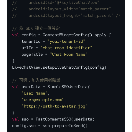
//     android:id="@+id/liveChatView"
//     android:layout_width="match_parent"
//     android:layout_height="match_parent" />
// 為 SDK 建立一個設定
val
 config = CommentWidgetConfig().apply {

    tenantId = 
"your-tenant-id"
    urlId = 
"chat-room-identifier"
    pageTitle = 
"Chat Room Name"
}

LiveChatView.setupLiveChatConfig(config)

// 可選：加入使用者驗證
val
 userData = SimpleSSOUserData(

"User Name"
,

"user@example.com"
,

"https://path-to-avatar.jpg"
val
 sso = FastCommentsSSO(userData)

config.sso = sso.prepareToSend()
