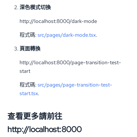
深色模式切換
http://localhost:8000/dark-mode
程式碼:
src/pages/dark-mode.tsx
.
頁面轉換
http://localhost:8000/page-transition-test-
start
程式碼:
src/pages/page-transition-test-
start.tsx
.
查看更多請前往
http://localhost:8000