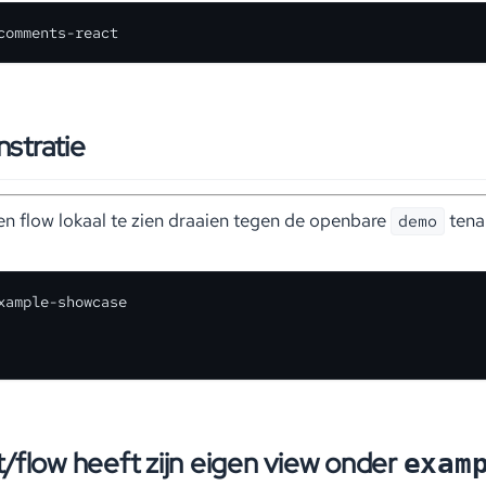
comments-react
stratie
n flow lokaal te zien draaien tegen de openbare
tenan
demo
xample-showcase

/flow heeft zijn eigen view onder
exam