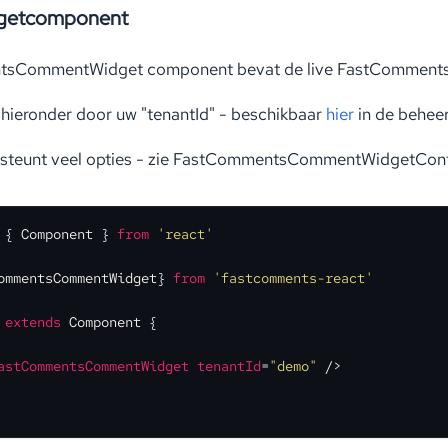
dgetcomponent
sCommentWidget component bevat de live FastComment
hieronder door uw "tenantId" - beschikbaar
hier
in de behee
steunt veel opties - zie FastCommentsCommentWidgetConfig
 { 
Component
 } 
from
'react'
ommentsCommentWidget
} 
from
'fastcomments-react'
extends
Component
 {

astCommentsCommentWidget
tenantId
=
"demo"
 />