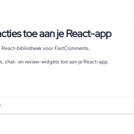
cties toe aan je React-app
ële React-bibliotheek voor FastComments.
es, chat- en review-widgets toe aan je React-app.
b
o