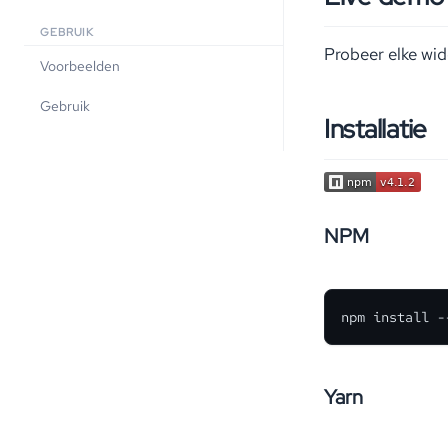
GEBRUIK
Probeer elke wid
Voorbeelden
Gebruik
Installatie
NPM
npm install -
Yarn