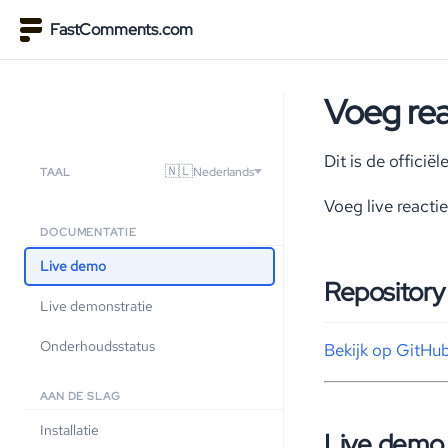
FastComments.com
Voeg rea
Dit is de offici
🇳🇱
Nederlands
TAAL
Voeg live reacti
DOCUMENTATIE
Live demo
Repository
Live demonstratie
Onderhoudsstatus
Bekijk op GitHu
AAN DE SLAG
Installatie
Live dem