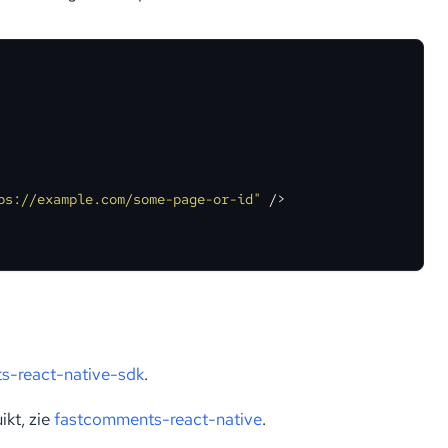
ps://example.com/some-page-or-id"
 />
s-react-native-sdk
.
kt, zie
fastcomments-react-native
.