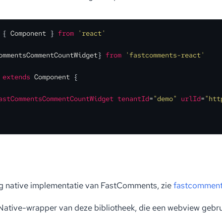
 { 
Component
 } 
from
'react'
ommentsCommentCountWidget
} 
from
'fastcomments-react'
extends
Component
 {

astCommentsCommentCountWidget
tenantId
=
"demo"
urlId
=
"htt
ig native implementatie van FastComments, zie
fastcomment
ative-wrapper van deze bibliotheek, die een webview gebrui