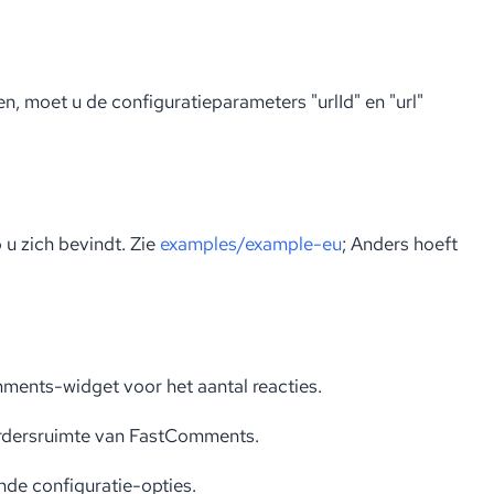
, moet u de configuratieparameters "urlId" en "url"
o u zich bevindt. Zie
examples/example-eu
; Anders hoeft
ts-widget voor het aantal reacties.
rdersruimte van FastComments.
de configuratie-opties.