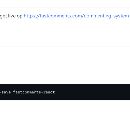
get live op
https://fastcomments.com/commenting-system-
-save fastcomments-react