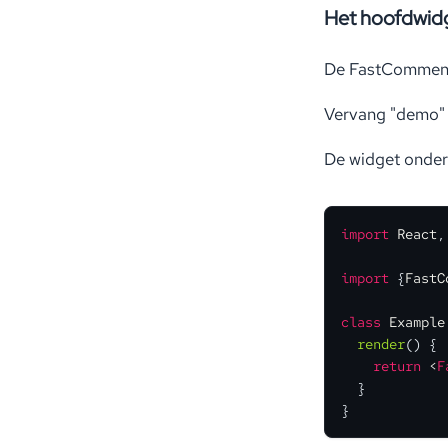
Het hoofdwi
De FastComment
Vervang "demo" 
De widget onder
import
React
,
import
 {
FastC
class
Example
render
(
) {

return
<
F
  }

}