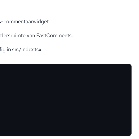
s-commentaarwidget.
rdersruimte van FastComments.
 in src/index.tsx.