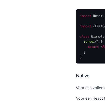
import
React
,
import
 {
FastC
class
Example
render
(
) {

return
<
F
  }

}
Native
Voor een volled
Voor een React N