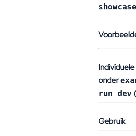
showcas
Voorbeel
Individuel
onder
exa
(
run dev
Gebruik