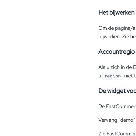
Het bijwerken
Om de pagina/art
bijwerken. Zie h
Accountregio
Als u zich in de 
u
niet t
region
De widget voor
De FastComment
Vervang "demo" 
Zie FastComment