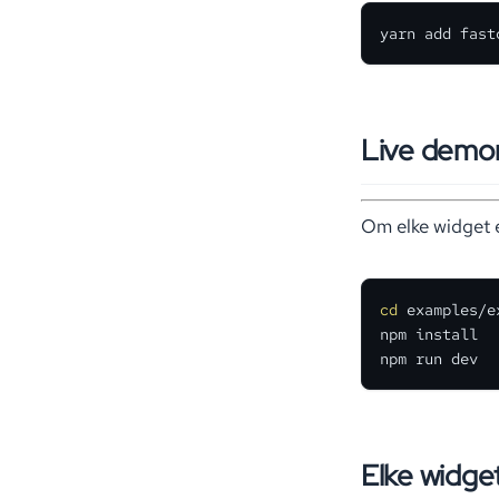
yarn add fast
Live demon
Om elke widget e
cd
 examples/e
npm install

npm run dev
Elke widget