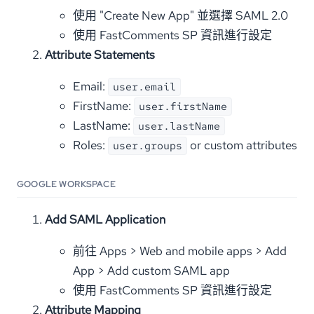
使用 "Create New App" 並選擇 SAML 2.0
使用 FastComments SP 資訊進行設定
Attribute Statements
Email:
user.email
FirstName:
user.firstName
LastName:
user.lastName
Roles:
or custom attributes
user.groups
GOOGLE WORKSPACE
Add SAML Application
前往 Apps > Web and mobile apps > Add
App > Add custom SAML app
使用 FastComments SP 資訊進行設定
Attribute Mapping