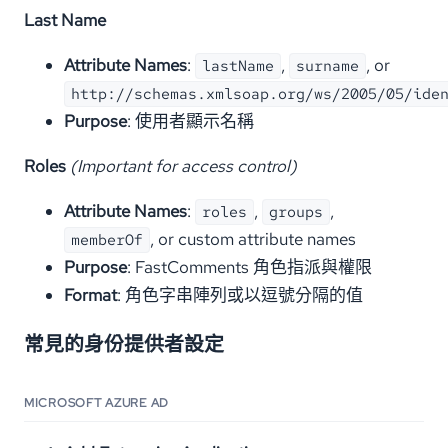
Last Name
Attribute Names
:
,
, or
lastName
surname
http://schemas.xmlsoap.org/ws/2005/05/ide
Purpose
: 使用者顯示名稱
Roles
(Important for access control)
Attribute Names
:
,
,
roles
groups
, or custom attribute names
memberOf
Purpose
: FastComments 角色指派與權限
Format
: 角色字串陣列或以逗號分隔的值
常見的身份提供者設定
MICROSOFT AZURE AD