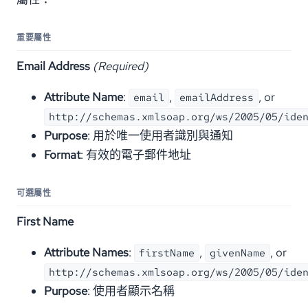
重要屬性
Email Address
(Required)
Attribute Name
:
,
, or
email
emailAddress
http://schemas.xmlsoap.org/ws/2005/05/ide
Purpose
: 用於唯一使用者識別與通知
Format
: 有效的電子郵件地址
可選屬性
First Name
Attribute Names
:
,
, or
firstName
givenName
http://schemas.xmlsoap.org/ws/2005/05/ide
Purpose
: 使用者顯示名稱