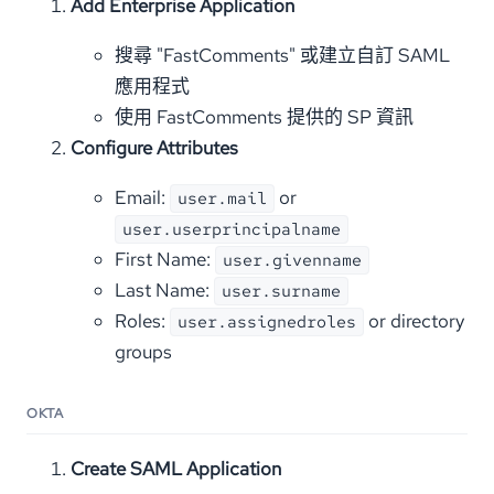
Add Enterprise Application
搜尋 "FastComments" 或建立自訂 SAML
應用程式
使用 FastComments 提供的 SP 資訊
Configure Attributes
Email:
or
user.mail
user.userprincipalname
First Name:
user.givenname
Last Name:
user.surname
Roles:
or directory
user.assignedroles
groups
OKTA
Create SAML Application