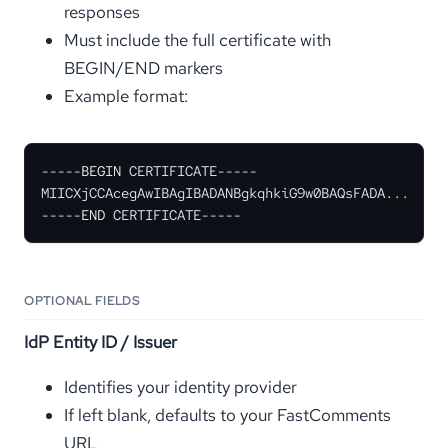
responses
Must include the full certificate with
BEGIN/END markers
Example format:
-----BEGIN
 CERTIFICATE
-----
MIICXjCCAcegAwIBAgIBADANBgkqhkiG9w0BAQsFADA.
..
-----END
 CERTIFICATE
-----
OPTIONAL FIELDS
IdP Entity ID / Issuer
Identifies your identity provider
If left blank, defaults to your FastComments
URL