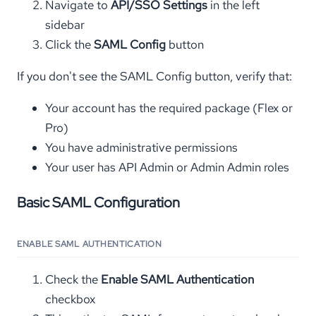
Navigate to
API/SSO Settings
in the left
sidebar
Click the
SAML Config
button
If you don't see the SAML Config button, verify that:
Your account has the required package (Flex or
Pro)
You have administrative permissions
Your user has API Admin or Admin Admin roles
Basic SAML Configuration
ENABLE SAML AUTHENTICATION
Check the
Enable SAML Authentication
checkbox