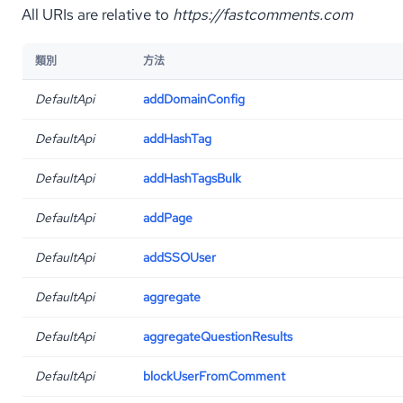
All URIs are relative to
https://fastcomments.com
類別
方法
DefaultApi
addDomainConfig
DefaultApi
addHashTag
DefaultApi
addHashTagsBulk
DefaultApi
addPage
DefaultApi
addSSOUser
DefaultApi
aggregate
DefaultApi
aggregateQuestionResults
DefaultApi
blockUserFromComment