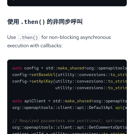
使用
的非同步呼叫
.then()
Use
for non-blocking asynchronous
.then()
execution with callbacks:
auto
 config = std::
make_shared
<org::openapitools::c
config->
setBaseUrl
(utility::conversions::
to_string
config->
setApiKey
(utility::conversions::
to_string_
                  utility::conversions::
to_string_
auto
 apiClient = std::
make_shared
<org::openapitools
org::openapitools::client::
api::DefaultApi 
api
(api
// Required parameters are positional; optional on
org::openapitools::client::api::GetCommentsOptions 
options.urlId = utility::conversions::
to_string_t
(