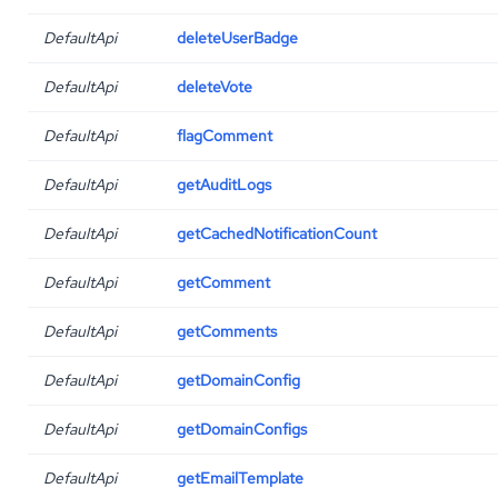
DefaultApi
deleteUserBadge
DefaultApi
deleteVote
DefaultApi
flagComment
DefaultApi
getAuditLogs
DefaultApi
getCachedNotificationCount
DefaultApi
getComment
DefaultApi
getComments
DefaultApi
getDomainConfig
DefaultApi
getDomainConfigs
DefaultApi
getEmailTemplate