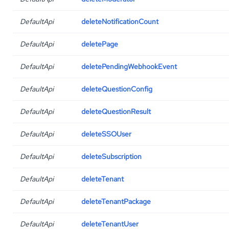
DefaultApi
deleteNotificationCount
DefaultApi
deletePage
DefaultApi
deletePendingWebhookEvent
DefaultApi
deleteQuestionConfig
DefaultApi
deleteQuestionResult
DefaultApi
deleteSSOUser
DefaultApi
deleteSubscription
DefaultApi
deleteTenant
DefaultApi
deleteTenantPackage
DefaultApi
deleteTenantUser