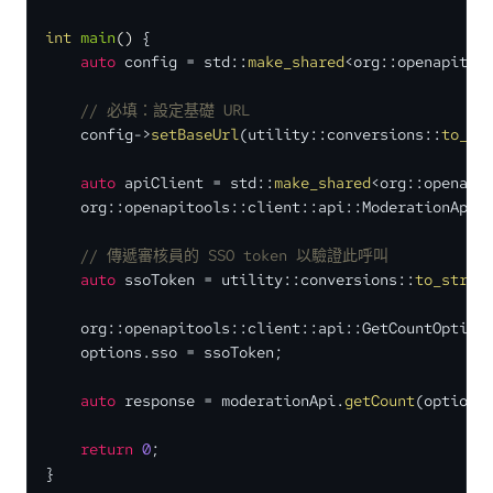
int
main
()
{

auto
 config = std::
make_shared
<org::openapitool
// 必填：設定基礎 URL
    config->
setBaseUrl
(utility::conversions::
to_st
auto
 apiClient = std::
make_shared
<org::openapit
    org::openapitools::client::
api::ModerationApi 
// 傳遞審核員的 SSO token 以驗證此呼叫
auto
 ssoToken = utility::conversions::
to_strin
    org::openapitools::client::api::GetCountOptions
    options.sso = ssoToken;

auto
 response = moderationApi.
getCount
(options
return
0
;

}