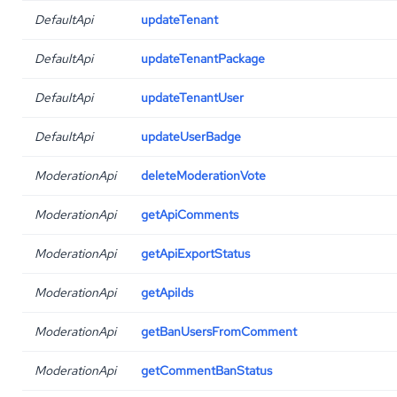
DefaultApi
updateTenant
DefaultApi
updateTenantPackage
DefaultApi
updateTenantUser
DefaultApi
updateUserBadge
ModerationApi
deleteModerationVote
ModerationApi
getApiComments
ModerationApi
getApiExportStatus
ModerationApi
getApiIds
ModerationApi
getBanUsersFromComment
ModerationApi
getCommentBanStatus