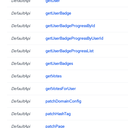
DefaultApi
getUser
DefaultApi
getUserBadge
DefaultApi
getUserBadgeProgressById
DefaultApi
getUserBadgeProgressByUserId
DefaultApi
getUserBadgeProgressList
DefaultApi
getUserBadges
DefaultApi
getVotes
DefaultApi
getVotesForUser
DefaultApi
patchDomainConfig
DefaultApi
patchHashTag
DefaultApi
patchPage