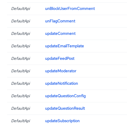
DefaultApi
unBlockUserFromComment
DefaultApi
unFlagComment
DefaultApi
updateComment
DefaultApi
updateEmailTemplate
DefaultApi
updateFeedPost
DefaultApi
updateModerator
DefaultApi
updateNotification
DefaultApi
updateQuestionConfig
DefaultApi
updateQuestionResult
DefaultApi
updateSubscription