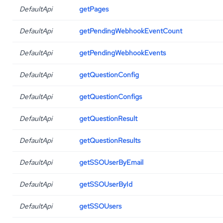
DefaultApi
getPages
DefaultApi
getPendingWebhookEventCount
DefaultApi
getPendingWebhookEvents
DefaultApi
getQuestionConfig
DefaultApi
getQuestionConfigs
DefaultApi
getQuestionResult
DefaultApi
getQuestionResults
DefaultApi
getSSOUserByEmail
DefaultApi
getSSOUserById
DefaultApi
getSSOUsers