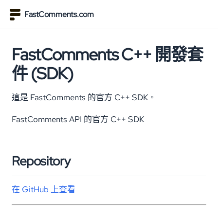
FastComments.com
FastComments C++ 開發套
件 (SDK)
這是 FastComments 的官方 C++ SDK。
FastComments API 的官方 C++ SDK
Repository
在 GitHub 上查看