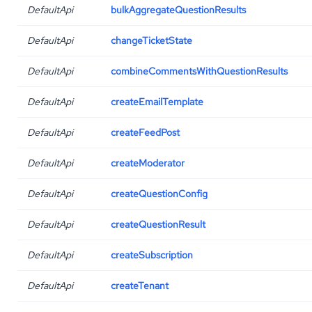
DefaultApi
bulkAggregateQuestionResults
DefaultApi
changeTicketState
DefaultApi
combineCommentsWithQuestionResults
DefaultApi
createEmailTemplate
DefaultApi
createFeedPost
DefaultApi
createModerator
DefaultApi
createQuestionConfig
DefaultApi
createQuestionResult
DefaultApi
createSubscription
DefaultApi
createTenant