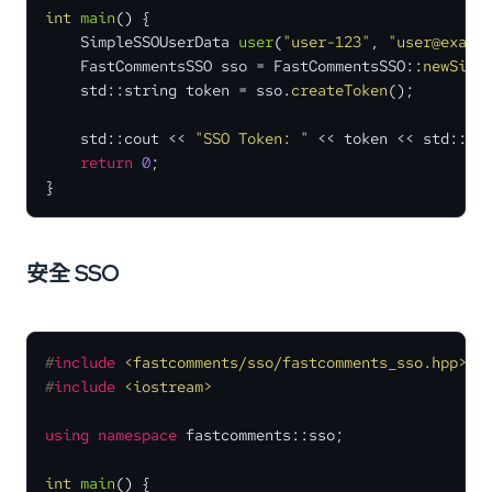
int
main
()
{

SimpleSSOUserData 
user
(
"user-123"
, 
"user@examp
    FastCommentsSSO sso = FastCommentsSSO::
newSimp
    std::string token = sso.
createToken
();

    std::cout << 
"SSO Token: "
 << token << std::end
return
0
;

}
安全 SSO
#
include
<fastcomments/sso/fastcomments_sso.hpp>
#
include
<iostream>
using
namespace
 fastcomments::sso;

int
main
()
{
