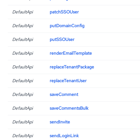
DefaultApi
patchSSOUser
DefaultApi
putDomainConfig
DefaultApi
putSSOUser
DefaultApi
renderEmailTemplate
DefaultApi
replaceTenantPackage
DefaultApi
replaceTenantUser
DefaultApi
saveComment
DefaultApi
saveCommentsBulk
DefaultApi
sendInvite
DefaultApi
sendLoginLink