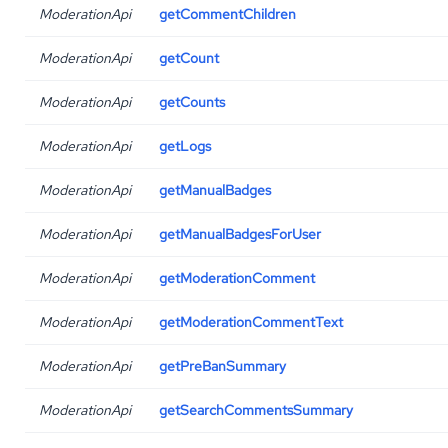
ModerationApi
getCommentChildren
ModerationApi
getCount
ModerationApi
getCounts
ModerationApi
getLogs
ModerationApi
getManualBadges
ModerationApi
getManualBadgesForUser
ModerationApi
getModerationComment
ModerationApi
getModerationCommentText
ModerationApi
getPreBanSummary
ModerationApi
getSearchCommentsSummary