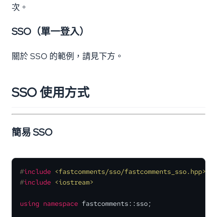
次。
SSO（單一登入）
關於 SSO 的範例，請見下方。
SSO 使用方式
簡易 SSO
#
include
<fastcomments/sso/fastcomments_sso.hpp>
#
include
<iostream>
using
namespace
 fastcomments::sso;
