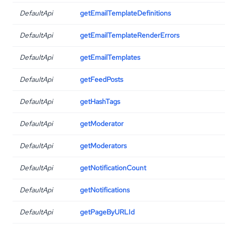
DefaultApi
getEmailTemplateDefinitions
DefaultApi
getEmailTemplateRenderErrors
DefaultApi
getEmailTemplates
DefaultApi
getFeedPosts
DefaultApi
getHashTags
DefaultApi
getModerator
DefaultApi
getModerators
DefaultApi
getNotificationCount
DefaultApi
getNotifications
DefaultApi
getPageByURLId