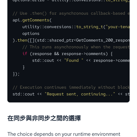
// Use .then() for asynchronous callback-based exe
api.
getComments
(

    utility::conversions::
to_string_t
(
"your-tenant
    options

).
then
([](std::shared_ptr<GetComments_200_response>
// This runs asynchronously when the request c
if
 (response && response->comments) {

        std::cout << 
"Found "
 << response->comment
    }

});

// Execution continues immediately without blockin
std::cout << 
"Request sent, continuing..."
 << std:
在同步與非同步之間的選擇
The choice depends on your runtime environment