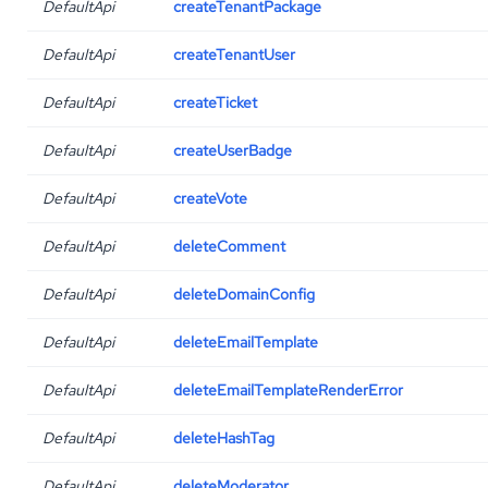
DefaultApi
createTenantPackage
DefaultApi
createTenantUser
DefaultApi
createTicket
DefaultApi
createUserBadge
DefaultApi
createVote
DefaultApi
deleteComment
DefaultApi
deleteDomainConfig
DefaultApi
deleteEmailTemplate
DefaultApi
deleteEmailTemplateRenderError
DefaultApi
deleteHashTag
DefaultApi
deleteModerator