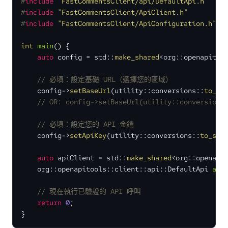
#
include
"FastCommentsClient/api/DefaultApi.h"
#
include
"FastCommentsClient/ApiClient.h"
#
include
"FastCommentsClient/ApiConfiguration.h"
int
main
()
{

auto
 config = std::
make_shared
<org::openapitool
// 必填：設定基礎 URL（選擇您的區域）
    config->
setBaseUrl
(utility::conversions::
to_st
// OR: config->setBaseUrl(utility::conversions
// 必填：設定您的 API 金鑰
    config->
setApiKey
(utility::conversions::
to_str
auto
 apiClient = std::
make_shared
<org::openapit
    org::openapitools::client::
api::DefaultApi 
api
// 現在執行已驗證的 API 呼叫
return
0
;

}