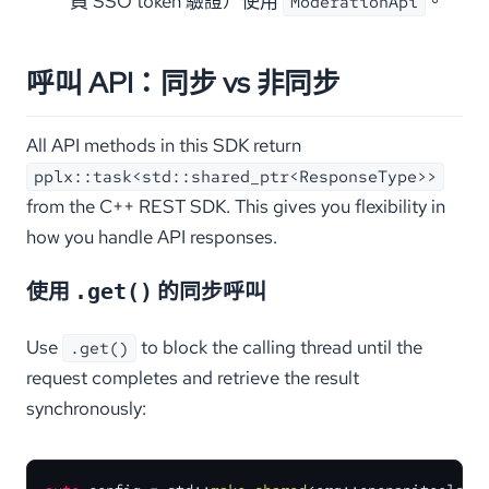
員 SSO token 驗證）使用
。
ModerationApi
呼叫 API：同步 vs 非同步
All API methods in this SDK return
pplx::task<std::shared_ptr<ResponseType>>
from the C++ REST SDK. This gives you flexibility in
how you handle API responses.
使用
的同步呼叫
.get()
Use
to block the calling thread until the
.get()
request completes and retrieve the result
synchronously: