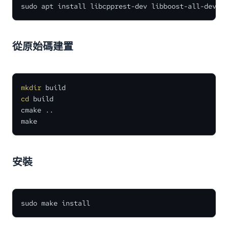
sudo apt install libcpprest-dev libboost-all-dev
從原始碼建置
mkdir
cd
 build

cmake ..

make
安裝
sudo make install