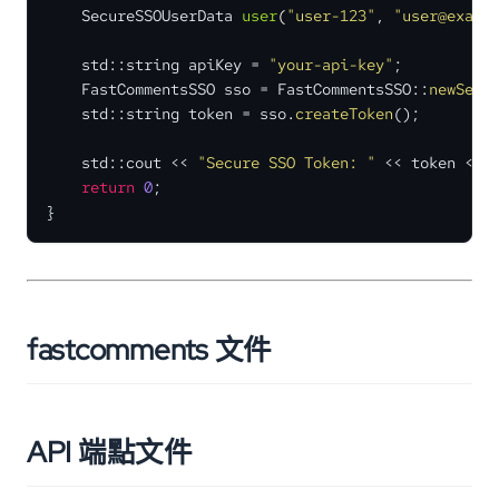
SecureSSOUserData 
user
(
"user-123"
, 
"user@examp
    std::string apiKey = 
"your-api-key"
;

    FastCommentsSSO sso = FastCommentsSSO::
newSecu
    std::string token = sso.
createToken
();

    std::cout << 
"Secure SSO Token: "
 << token << s
return
0
;

}
fastcomments 文件
API 端點文件