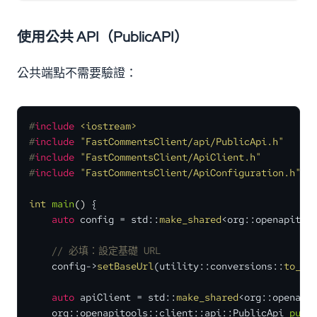
使用公共 API（PublicAPI）
公共端點不需要驗證：
#
include
<iostream>
#
include
"FastCommentsClient/api/PublicApi.h"
#
include
"FastCommentsClient/ApiClient.h"
#
include
"FastCommentsClient/ApiConfiguration.h"
int
main
()
{

auto
 config = std::
make_shared
<org::openapitool
// 必填：設定基礎 URL
    config->
setBaseUrl
(utility::conversions::
to_st
auto
 apiClient = std::
make_shared
<org::openapit
    org::openapitools::client::
api::PublicApi 
publ