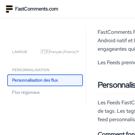
FastComments.com
FastComments Fee
Android natif et
engageantes qui 
🇫🇷
Français (France)
LANGUE
Les Feeds prenne
PERSONNALISATION
Personnalisation des flux
Personnalis
Flux régionaux
Les Feeds FastCo
de tags. Les tag
feed personnalis
Comment fonc