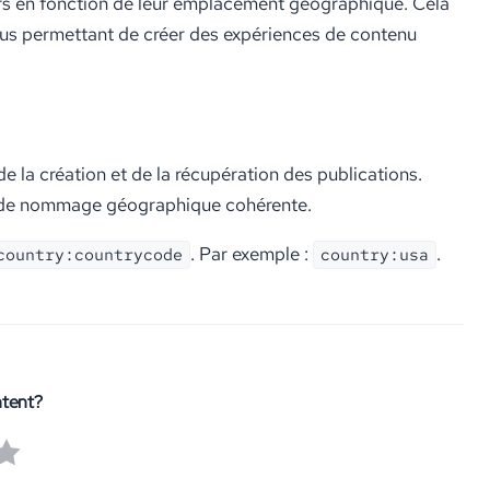
urs en fonction de leur emplacement géographique. Cela
 vous permettant de créer des expériences de contenu
 la création et de la récupération des publications.
n de nommage géographique cohérente.
. Par exemple :
.
country:countrycode
country:usa
ntent?