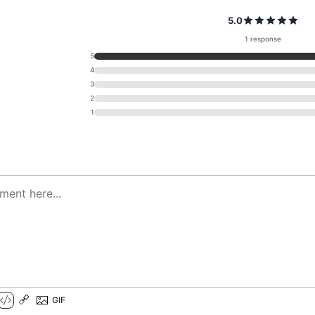
5.0
1 response
5
4
3
2
1