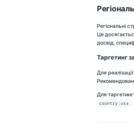
Регіональ
Регіональні с
Це досягаєтьс
досвід, специ
Таргетинг з
Для реалізації
Рекомендовани
Для таргетинг
.
country:usa