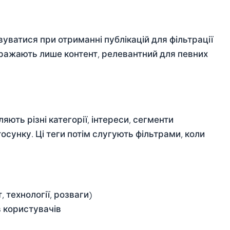
уватися при отриманні публікацій для фільтрації
дображають лише контент, релевантний для певних
ють різні категорії, інтереси, сегменти
тосунку. Ці теги потім слугують фільтрами, коли
 технології, розваги)
в користувачів