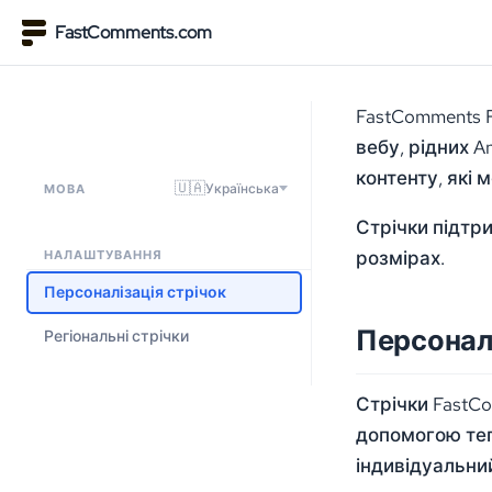
FastComments.com
FastComments 
вебу, рідних A
контенту, які 
🇺🇦
Українська
МОВА
Стрічки підтр
розмірах.
НАЛАШТУВАННЯ
Персоналізація стрічок
Персонал
Регіональні стрічки
Стрічки FastC
допомогою тегі
індивідуальни