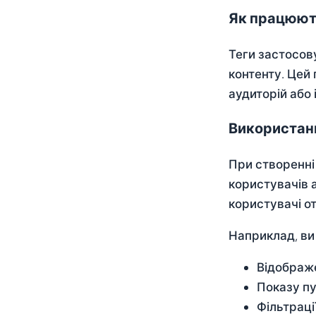
Як працюют
Теги застосов
контенту. Цей 
аудиторій або 
Використанн
При створенні 
користувачів а
користувачі о
Наприклад, ви
Відображе
Показу пу
Фільтраці