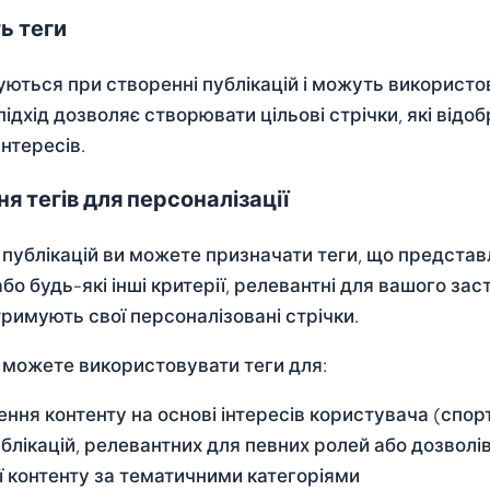
ь теги
уються при створенні публікацій і можуть використов
підхід дозволяє створювати цільові стрічки, які ві
інтересів.
я тегів для персоналізації
публікацій ви можете призначати теги, що представля
бо будь-які інші критерії, релевантні для вашого зас
тримують свої персоналізовані стрічки.
 можете використовувати теги для:
ння контенту на основі інтересів користувача (спорт,
блікацій, релевантних для певних ролей або дозволі
ї контенту за тематичними категоріями