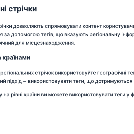
ні стрічки
трічки дозволяють спрямовувати контент користувача
я за допомогою тегів, що вказують регіональну інф
фічний для місцезнаходження.
а країнами
 регіональних стрічок використовуйте географічні те
й підхід — використовувати теги, що дотримуються 
у на рівні країни ви можете використовувати теги у 