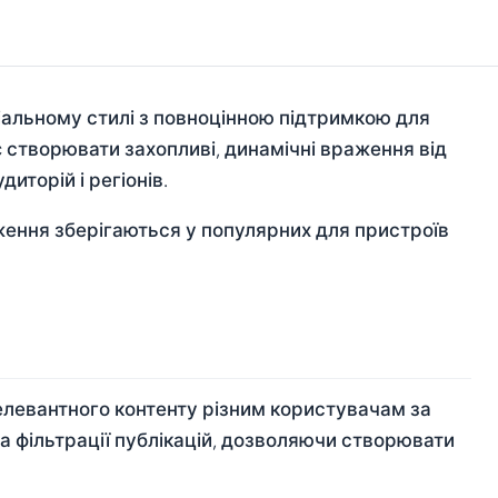
іальному стилі з повноцінною підтримкою для
є створювати захопливі, динамічні враження від
иторій і регіонів.
ження зберігаються у популярних для пристроїв
елевантного контенту різним користувачам за
та фільтрації публікацій, дозволяючи створювати