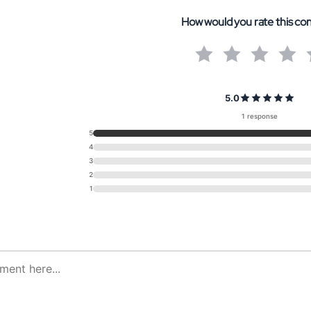
How would you rate this co
5.0
1 response
5
4
3
2
1