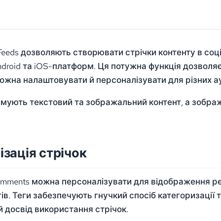
Feeds дозволяють створювати стрічки контенту в соц
ndroid та iOS-платформ. Ця потужна функція дозволя
можна налаштовувати й персоналізувати для різних ауд
имують текстовий та зображальний контент, а зобра
ізація стрічок
omments можна персоналізувати для відображення р
в. Теги забезпечують гнучкий спосіб категоризації 
й досвід використання стрічок.