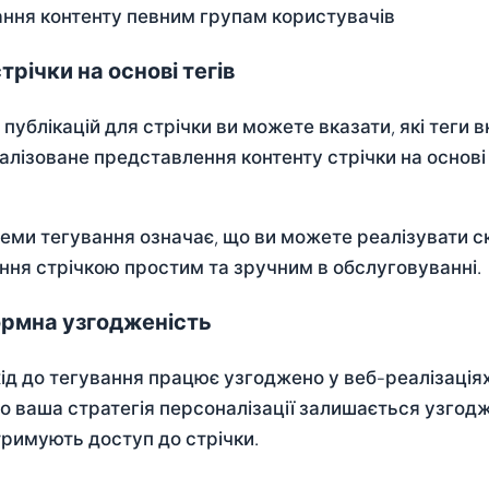
ння контенту певним групам користувачів
трічки на основі тегів
 публікацій для стрічки ви можете вказати, які теги
алізоване представлення контенту стрічки на основі
теми тегування означає, що ви можете реалізувати ск
ння стрічкою простим та зручним в обслуговуванні.
рмна узгодженість
ід до тегування працює узгоджено у веб-реалізаціях,
о ваша стратегія персоналізації залишається узгодж
тримують доступ до стрічки.