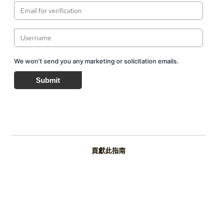
We won't send you any marketing or solicitation emails.
Submit
貢獻此指南