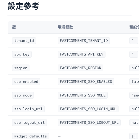
設定參考
鍵
環境變數
預設
tenant_id
FASTCOMMENTS_TENANT_ID
''
api_key
FASTCOMMENTS_API_KEY
''
region
FASTCOMMENTS_REGION
nul
sso.enabled
FASTCOMMENTS_SSO_ENABLED
fal
sso.mode
FASTCOMMENTS_SSO_MODE
'se
sso.login_url
FASTCOMMENTS_SSO_LOGIN_URL
nul
sso.logout_url
FASTCOMMENTS_SSO_LOGOUT_URL
nul
—
widget_defaults
[]