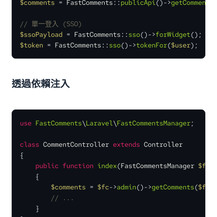
$comments
 = 
FastComments
::
publicApi
()->
getComments
// 單一登入 (SSO)
$ssoPayload
 = 
FastComments
::
sso
()->
forWidget
$token
 = 
FastComments
::
sso
()->
tokenFor
(
$user
);
透過依賴注入
use
FastComments
\
Laravel
\
FastCommentsManager
;

class
CommentController
extends
Controller
{

public
function
index
(
FastCommentsManager 
$fc
)

{

$comments
 = 
$fc
->
admin
()->
getComments
(
$fc
-
// ...
    }
