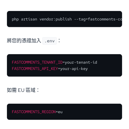
php artisan vendor:publish --tag=fastcomments-conf
將您的憑證加入
：
.env
FASTCOMMENTS_TENANT_ID
FASTCOMMENTS_API_KEY
=your-api-key
如需 EU 區域：
FASTCOMMENTS_REGION
=eu