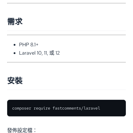
需求
PHP 8.1+
Laravel 10, 11, 或 12
安裝
composer require fastcomments/laravel
發佈設定檔：