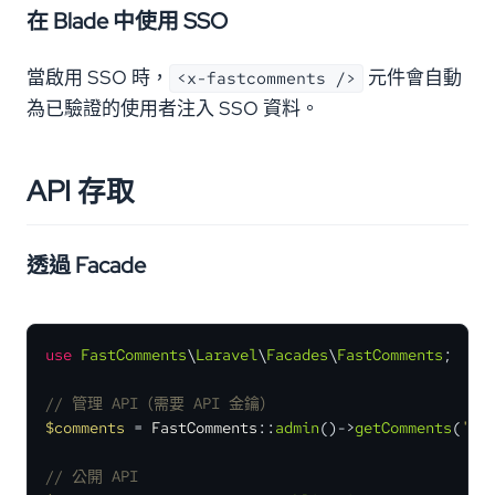
在 Blade 中使用 SSO
當啟用 SSO 時，
元件會自動
<x-fastcomments />
為已驗證的使用者注入 SSO 資料。
API 存取
透過 Facade
use
FastComments
\
Laravel
\
Facades
\
FastComments
;

// 管理 API（需要 API 金鑰）
$comments
 = 
FastComments
::
admin
()->
getComments
(
'te
// 公開 API