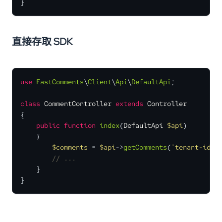
}
直接存取 SDK
use
FastComments
\
Client
\
Api
\
DefaultApi
;

class
CommentController
extends
Controller
{

public
function
index
(
DefaultApi 
$api
)

{

$comments
 = 
$api
->
getComments
(
'tenant-id'
);
// ...
    }

}