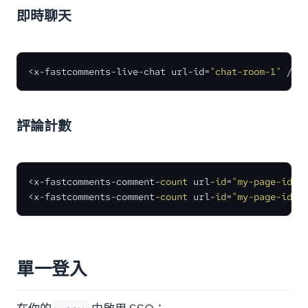
即時聊天
<x-fastcomments-live-chat url-id
=
"chat-room-1"
 />
評論計數
<x-fastcomments-comment-
count
 url-
id
=
"my-page-id"
 /
<x-fastcomments-comment-
count
 url-
id
=
"my-page-id"
 
單一登入