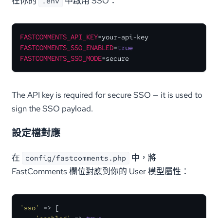
在你的
中啟用 SSO：
.env
FASTCOMMENTS_API_KEY
FASTCOMMENTS_SSO_ENABLED
=
true
FASTCOMMENTS_SSO_MODE
=secure
The API key is required for secure SSO — it is used to
sign the SSO payload.
設定檔對應
在
中，將
config/fastcomments.php
FastComments 欄位對應到你的 User 模型屬性：
'sso'
 => [
