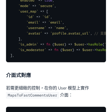
'enabled'
 => 
true
,

'mode'
 => 
'secure'
,

'user_map'
 => [

'id'
 => 
'id'
,

'email'
 => 
'email'
,

'username'
 => 
'name'
,

'avatar'
 => 
'profile.avatar_url'
, 
// 支援點
    ],

'is_admin'
 => 
fn
 (
$user
) =>
$user
->
hasRole
(
'ad
'is_moderator'
 => 
fn
 (
$user
) =>
$user
->
hasRole
],
介面式對應
若需更細緻的控制，在你的 User 模型上實作
介面：
MapsToFastCommentsUser