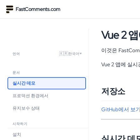
FastComments.com
Vue 2
이것은 FastCo
🇰🇷
한국어
언어
Vue 2 앱에 실
문서
실시간 데모
저장소
프로덕션 환경에서
유지보수 상태
GitHub에서 보
시작하기
설치
실시간 데