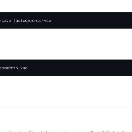
-save fastcomments-vue
comments-vue