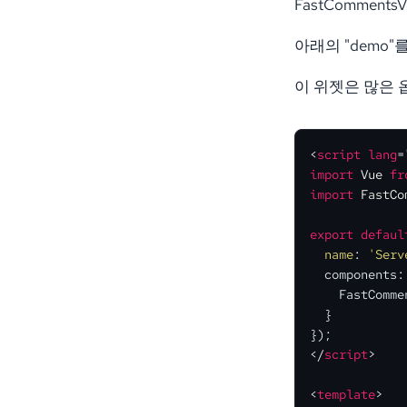
FastCommen
아래의 "demo"를
이 위젯은 많은 옵
<
script
lang
=
import
Vue
fr
import
FastCo
export
defaul
 name
: 
'Serv
  components: 
    FastCommen
  }
</
script
>
<
template
>