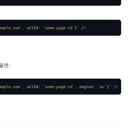
ample.com'
, urlId: 
'some-page-id'
}" />
들면:
ample.com'
, urlId: 
'some-page-id'
, region: 
'eu'
}" />