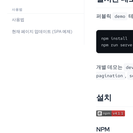
사용법
퍼블릭
테
demo
사용법
현재 페이지 업데이트 (SPA 예제)
npm install

npm run serve
개별 데모는
de
,
pagination
s
설치
NPM