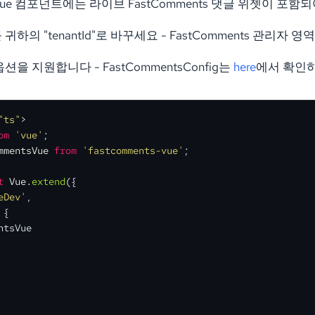
tsVue 컴포넌트에는 라이브 FastComments 댓글 위젯이 포함
 귀하의 "tenantId"로 바꾸세요 - FastComments 관리자 영
션을 지원합니다 - FastCommentsConfig는
here
에서 확인
"ts"
>
om
'vue'
mmentsVue
from
'fastcomments-vue'
;

t
Vue
.
extend
(
{

eDev'
,

{

tsVue
