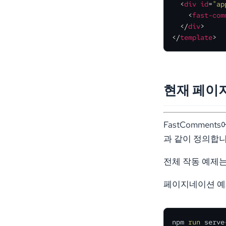
<
div
id
=
"ap
<
fast-com
</
div
>
</
template
>
현재 페이지
FastCommen
과 같이 정의합니다
전체 작동 예제
페이지네이션 예
npm 
run
 serve