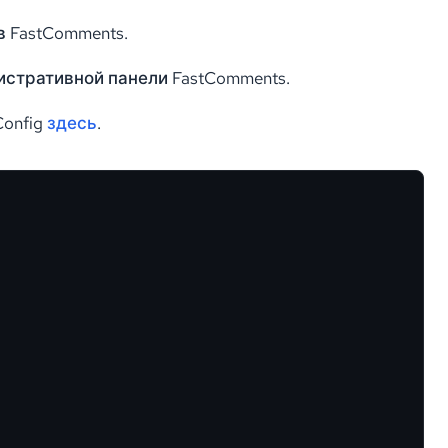
 FastComments.
стративной панели FastComments.
onfig
здесь
.