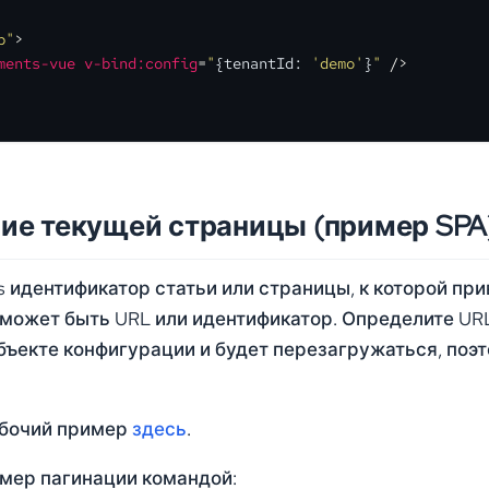
p"
>
ments-vue
v-bind:config
=
"
{tenantId: 
'demo'
}
"
 />
ие текущей страницы (пример SPA
s идентификатор статьи или страницы, к которой пр
 может быть URL или идентификатор. Определите U
бъекте конфигурации и будет перезагружаться, поэто
абочий пример
здесь
.
мер пагинации командой: