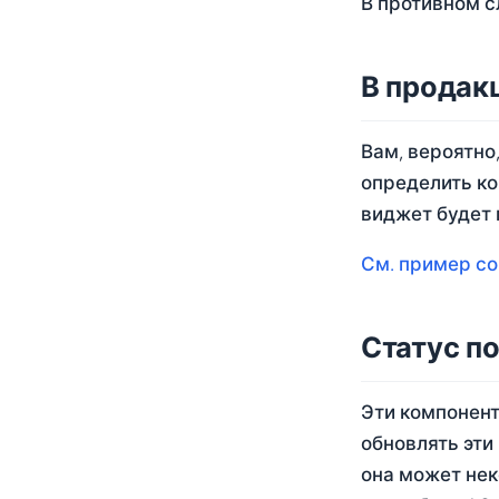
В противном с
В прода
Вам, вероятно,
определить к
виджет будет
См. пример со 
Статус п
Эти компонент
обновлять эти
она может нек