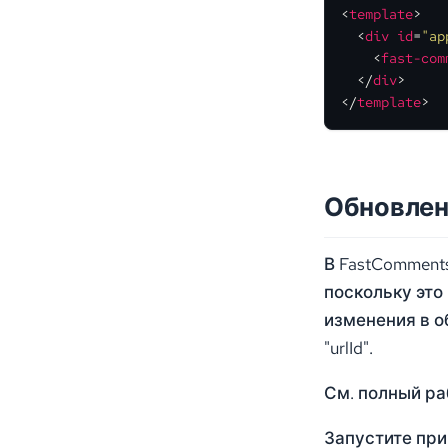
<
template
>
<
div
id
=
"ap
<
fast-com
</
div
>
</
template
>
Обновлен
В FastComment
поскольку это
изменения в о
"urlId".
См. полный р
Запустите при