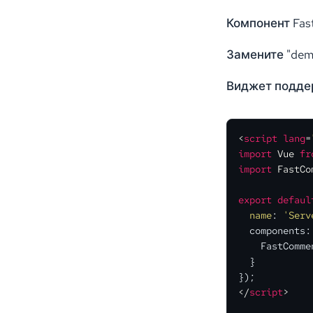
Компонент Fas
Замените "dem
Виджет поддер
<
script
lang
=
import
Vue
fr
import
FastCo
export
defaul
 name
: 
'Serv
  components: 
    FastCommen
  }
</
script
>