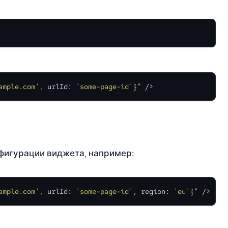
ample.com'
, urlId: 
'some-page-id'
}" />
фигурации виджета, например:
ample.com'
, urlId: 
'some-page-id'
, region: 
'eu'
}" />