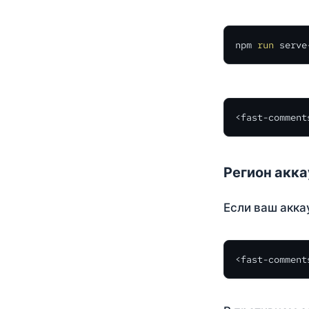
npm 
run
 serve
<fast-comment
Регион акк
Если ваш акка
<fast-comment