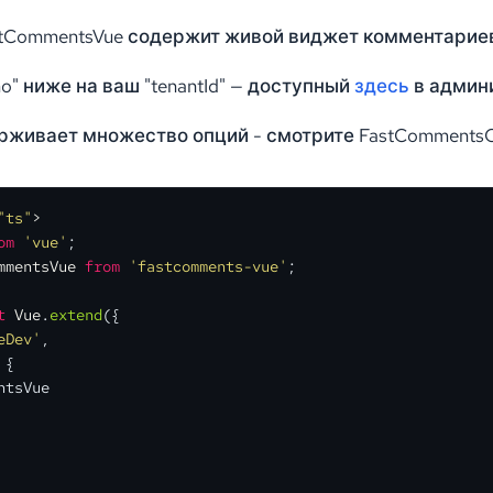
tCommentsVue содержит живой виджет комментариев
o" ниже на ваш "tenantId" — доступный
здесь
в админи
живает множество опций - смотрите FastCommentsC
"ts"
>
om
'vue'
mmentsVue
from
'fastcomments-vue'
;

t
Vue
.
extend
(
{

eDev'
,

{

tsVue
