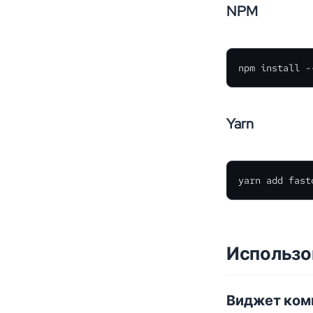
NPM
npm install -
Yarn
yarn add fast
Использ
Виджет ком