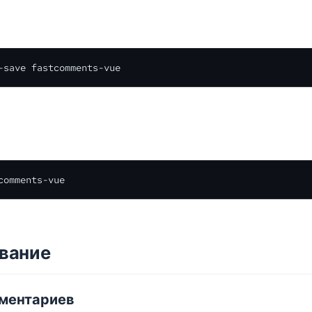
-save fastcomments-vue
comments-vue
ование
ментариев