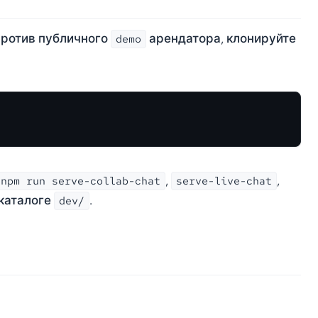
против публичного
арендатора, клонируйте
demo
,
,
npm run serve-collab-chat
serve-live-chat
 каталоге
.
dev/