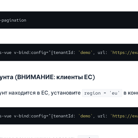
-pagination
s-vue v-bind:config="{tenantId: 
'demo'
, url: 
'https://ex
аунта (ВНИМАНИЕ: клиенты ЕС)
унт находится в ЕС, установите
в кон
region = 'eu'
s-vue v-bind:config="{tenantId: 
'demo'
, url: 
'https://ex