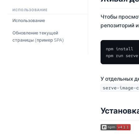
ИСПОЛЬЗОВАНИЕ
Чтобы просмот
Использование
репозиторий и
Обновление текущей
страницы (пример SPA)
npm install

npm run serve
У отдельных д
serve-image-c
Установк