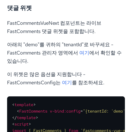
댓글 위젯
FastCommentsVueNext 컴포넌트는 라이브
FastComments 댓글 위젯을 포함합니다.
아래의 "demo"를 귀하의 "tenantId"로 바꾸세요 -
FastComments 관리자 영역에서
여기
에서 확인할 수
있습니다.
이 위젯은 많은 옵션을 지원합니다 -
FastCommentsConfig는
여기
를 참조하세요.
<
template
>
<
FastComments
v-bind:config
=
"
{tenantId: 'demo'}
"
</
template
>
<
script
>
import
{ FastComments }
from
'fastcomments-vue-nex