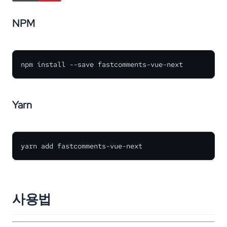
NPM
npm install --save fastcomments-vue-next
Yarn
yarn add fastcomments-vue-next
사용법