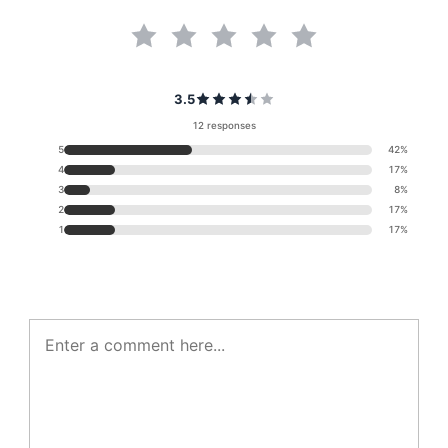
3.5
12 responses
5
42%
4
17%
3
8%
2
17%
1
17%