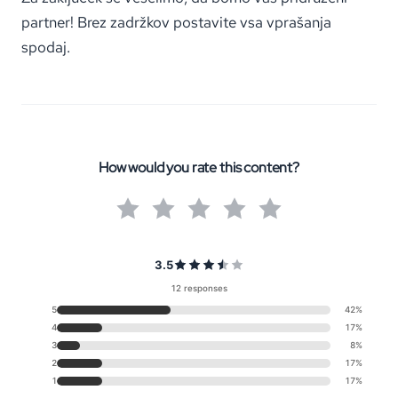
partner! Brez zadržkov postavite vsa vprašanja
spodaj.
How would you rate this content?
3.5
12 responses
5
42%
4
17%
3
8%
2
17%
1
17%