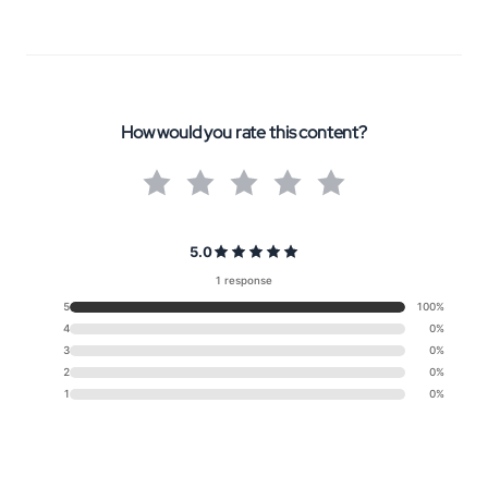
How would you rate this content?
5.0
1 response
5
100%
4
0%
3
0%
2
0%
1
0%