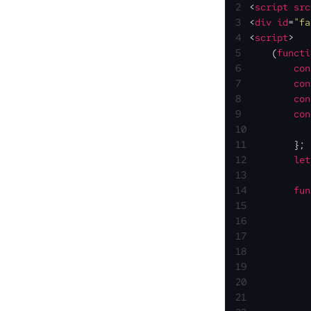
2
<
script
src
3
<
div
id
=
"fa
4
<
script
>
5
    (
functi
6
con
7
con
8
con
9
con
10
11
        };
12
let
13
14
fun
15
16
17
           
18
19
20
           
21