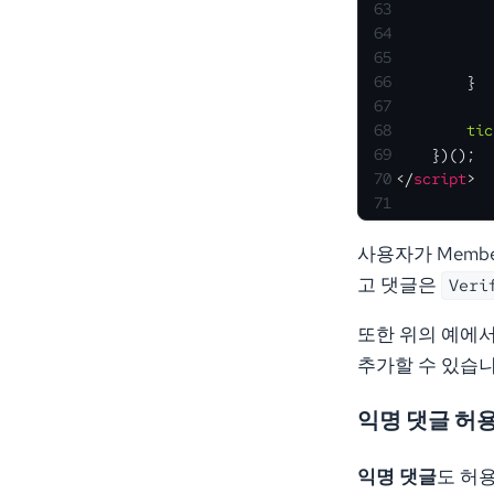
63
64
           
65
           
66
        }
67
68
tic
69
    })();
70
</
script
>
71
사용자가 Memb
고 댓글은
Veri
또한 위의 예에
추가할 수 있습니
익명 댓글 허
익명 댓글
도 허용