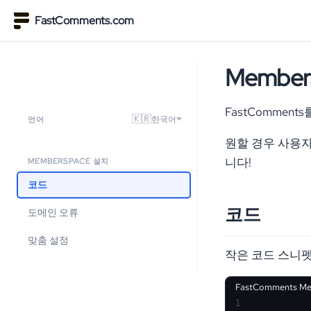
FastComments.com
Membe
FastCommen
🇰🇷
한국어
언어
원할 경우 사용자
니다!
MEMBERSPACE 설치
코드
코드
도메인 오류
맞춤 설정
작은 코드 스니펫으
FastComments Me
1