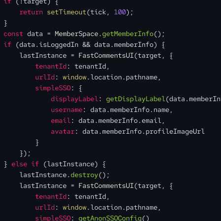
if
 (!target) {
return
setTimeout
(tick, 
100
);
 }
const
 data = 
MemberSpace
.
getMemberInfo
();
if
 (data.
isLoggedIn
 && data.
memberInfo
) {
     lastInstance = 
FastCommentsUI
(target, {
tenantId
: tenantId,
urlId
: 
window
.
location
.
pathname
,
simpleSSO
: {
displayLabel
: 
getDisplayLabel
(data.
memberIn
username
: data.
memberInfo
.
name
,
email
: data.
memberInfo
.
email
,
avatar
: data.
memberInfo
.
profileImageUrl
         }
     });
 } 
else
if
 (lastInstance) {
     lastInstance.
destroy
();
     lastInstance = 
FastCommentsUI
(target, {
tenantId
: tenantId,
urlId
: 
window
.
location
.
pathname
,
simpleSSO
: 
getAnonSSOConfig
()