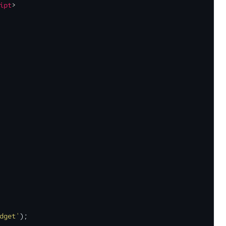
ipt
>
dget'
);