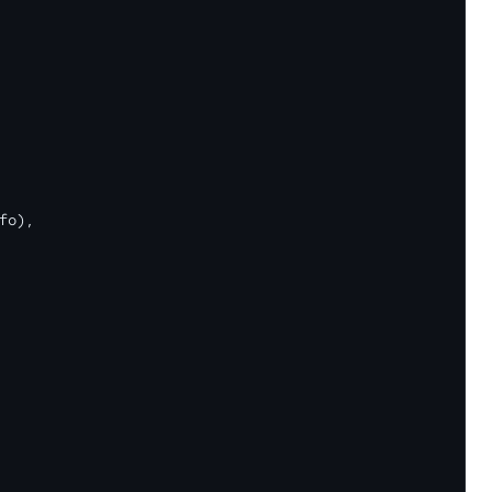
fo
),