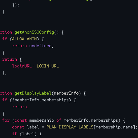
     });
 }
ction
getAnonSSOConfig
(
) {
if
 (
ALLOW_ANON
) {
return
undefined
;
 }
return
 {
loginURL
: 
LOGIN_URL
 };
ction
getDisplayLabel
(
memberInfo
) {
if
 (!memberInfo.
memberships
) {
return
;
 }
for
 (
const
 membership 
of
 memberInfo.
memberships
) {
const
 label = 
PLAN_DISPLAY_LABELS
[membership.
name
];
if
 (label) {