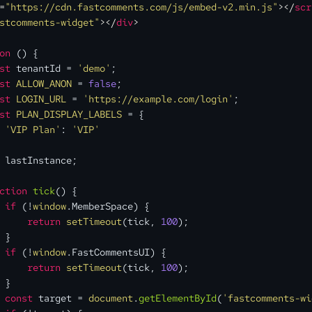
=
"https://cdn.fastcomments.com/js/embed-v2.min.js"
>
</
scr
stcomments-widget"
>
</
div
>
on
 (
) {
st
 tenantId = 
'demo'
;
st
ALLOW_ANON
 = 
false
;
st
LOGIN_URL
 = 
'https://example.com/login'
;
st
PLAN_DISPLAY_LABELS
 = {
'VIP Plan'
: 
'VIP'
 lastInstance;
ction
tick
(
) {
if
 (!
window
.
MemberSpace
) {
return
setTimeout
(tick, 
100
);
 }
if
 (!
window
.
FastCommentsUI
) {
return
setTimeout
(tick, 
100
);
 }
const
 target = 
document
.
getElementById
(
'fastcomments-wi