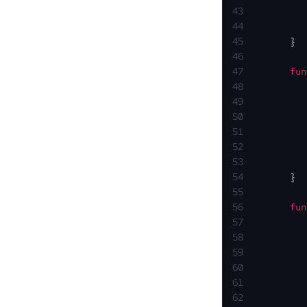
43
           
44
           
45
        }
46
47
fun
48
49
50
           
51
52
53
           
54
        }
55
56
fun
57
58
59
           
60
61
62