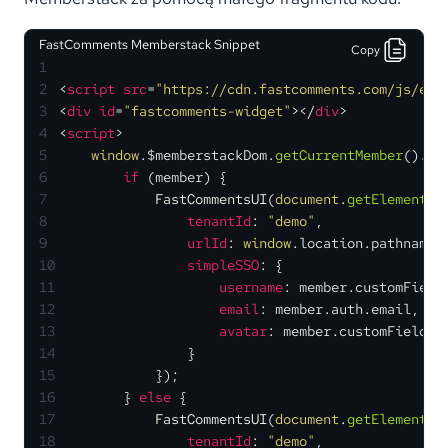
FastComments Memberstack Snippet
Copy
1
2
<
script
src
=
"https://cdn.fastcomments.com/js/emb
3
<
div
id
=
"fastcomments-widget"
>
</
div
>
4
<
script
>
5
window
.
$memberstackDom
.
getCurrentMember
().
th
6
if
 (member) {
7
FastCommentsUI
(
document
.
getElementBy
8
tenantId
: 
"demo"
,
9
urlId
: 
window
.
location
.
pathname
,
10
simpleSSO
: {
11
username
: member.
customField
12
email
: member.
auth
.
email
,
13
avatar
: member.
customFields
.
14
                }
15
            });
16
        } 
else
 {
17
FastCommentsUI
(
document
.
getElementBy
18
tenantId
: 
"demo"
,