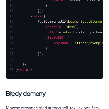
13
avatar
: member.
customFields
.
14
                }
15
            });
16
        } 
else
 {
17
FastCommentsUI
(
document
.
getElementBy
18
tenantId
: 
"demo"
,
19
urlId
: 
window
.
location
.
pathname
,
20
simpleSSO
: {
21
loginURL
: 
'https://example.c
22
                }
23
            });
24
        }
25
    })
26
</
script
>
27
Błędy domeny
Możesz otrzymać błąd autoryzacji, taki jak poniższy: