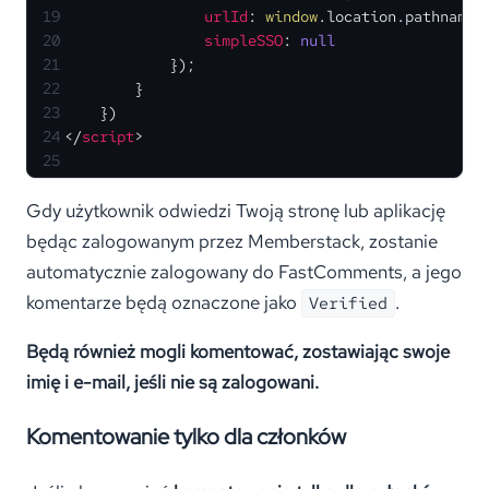
19
urlId
: 
window
.
location
.
pathname
,
20
simpleSSO
: 
null
21
            });
22
        }
23
    })
24
</
script
>
25
Gdy użytkownik odwiedzi Twoją stronę lub aplikację
będąc zalogowanym przez Memberstack, zostanie
automatycznie zalogowany do FastComments, a jego
komentarze będą oznaczone jako
.
Verified
Będą również mogli komentować, zostawiając swoje
imię i e-mail, jeśli nie są zalogowani.
Komentowanie tylko dla członków