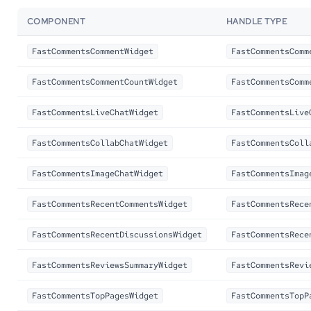
COMPONENT
HANDLE TYPE
FastCommentsCommentWidget
FastCommentsComm
FastCommentsCommentCountWidget
FastCommentsComm
FastCommentsLiveChatWidget
FastCommentsLive
FastCommentsCollabChatWidget
FastCommentsColl
FastCommentsImageChatWidget
FastCommentsImag
FastCommentsRecentCommentsWidget
FastCommentsRece
FastCommentsRecentDiscussionsWidget
FastCommentsRece
FastCommentsReviewsSummaryWidget
FastCommentsRevi
FastCommentsTopPagesWidget
FastCommentsTopP