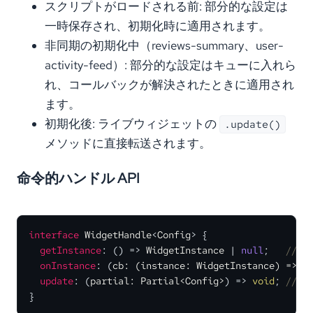
スクリプトがロードされる前: 部分的な設定は
一時保存され、初期化時に適用されます。
非同期の初期化中（reviews-summary、user-
activity-feed）: 部分的な設定はキューに入れら
れ、コールバックが解決されたときに適用され
ます。
初期化後: ライブウィジェットの
.update()
メソッドに直接転送されます。
命令的ハンドル API
interface
WidgetHandle
<
Config
> {

getInstance
: 
() =>
WidgetInstance
 | 
null
;   
// l
onInstance
: 
(
cb: (instance: WidgetInstance) => 
v
update
: 
(
partial: Partial<Config>
) =>
void
; 
// m
}