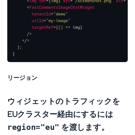
<
img
ref
=
{img}
src
=
"/screenshot.png"
alt
=
""
 
<
FastCommentsImageChatWidget
tenantId
=
"demo"
urlId
=
"my-image"
targetRef
=
{()
 =>
 img}

      />

</>
  );

}
リージョン
ウィジェットのトラフィックを
EUクラスター経由にするには
を渡します。
region="eu"