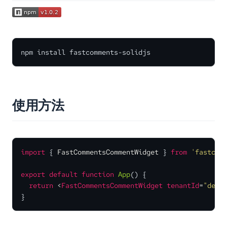
npm install fastcomments-solidjs
使用方法
import
 { 
FastCommentsCommentWidget
 } 
from
'fastcom
export
default
function
App
(
) {

return
<
FastCommentsCommentWidget
tenantId
=
"demo
}