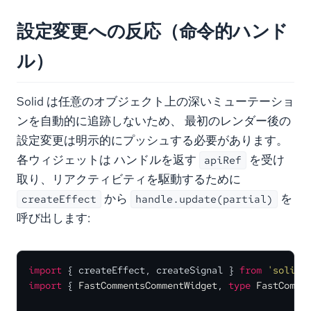
設定変更への反応（命令的ハンド
ル）
Solid は任意のオブジェクト上の深いミューテーショ
ンを自動的に追跡しないため、 最初のレンダー後の
設定変更は明示的にプッシュする必要があります。
各ウィジェットは ハンドルを返す
を受け
apiRef
取り、リアクティビティを駆動するために
から
を
createEffect
handle.update(partial)
呼び出します:
import
 { createEffect, createSignal } 
from
'solid-
import
 { 
FastCommentsCommentWidget
, 
type
FastComme