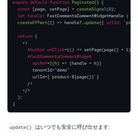
export
default
function
Paginated
(
) {

const
 [page, setPage] = 
createSignal
(
0
);

let
handle
: 
FastCommentsCommentWidgetHandle
 | 
un
createEffect
(
() =>
 handle?.
update
({ 
urlId
: 
`prod
return
 (

<>
<
button
onClick
=
{()
 =>
 setPage(page() + 1)}>
<
FastCommentsCommentWidget
apiRef
=
{(h)
 =>
 (handle = h)}

        tenantId="demo"

        urlId={`product-${page()}`}

      />

</>
  );

}
はいつでも安全に呼び出せます:
update()