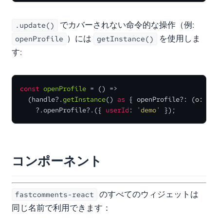
でカバーされない命令的な操作（例:
.update()
）には
を使用しま
openProfile
getInstance()
す:
const
openProfile
 = (
) =>

  (handle?.
getInstance
() 
as
 { openProfile?: 
(
o: { 
    ?.
openProfile
?.({ 
userId
: 
'demo'
 });
コンポーネント
のすべてのウィジェットは
fastcomments-react
同じ名前で利用できます：