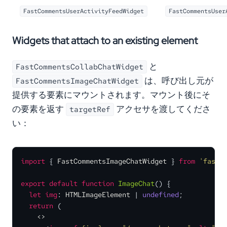
FastCommentsUserActivityFeedWidget
FastCommentsUser
Widgets that attach to an existing element
と
FastCommentsCollabChatWidget
は、呼び出し元が
FastCommentsImageChatWidget
提供する要素にマウントされます。マウント後にそ
の要素を返す
アクセサを渡してくださ
targetRef
い：
import
 { 
FastCommentsImageChatWidget
 } 
from
'fastc
export
default
function
ImageChat
(
) {

let
img
: 
HTMLImageElement
 | 
undefined
;

return
 (

<>