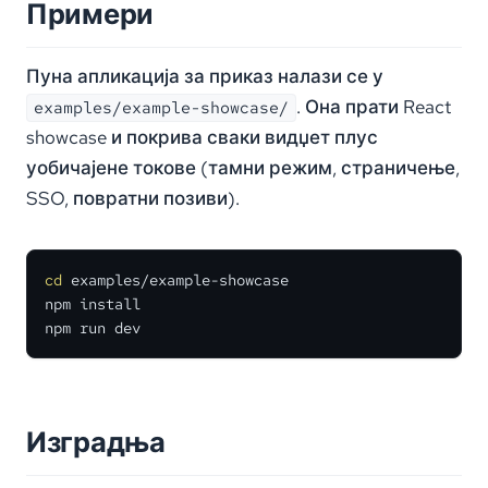
Примери
Пуна апликација за приказ налази се у
. Она прати React
examples/example-showcase/
showcase и покрива сваки видџет плус
уобичајене токове (тамни режим, страничење,
SSO, повратни позиви).
cd
 examples/example-showcase

npm install

npm run dev
Изградња