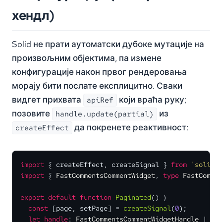
хендл)
Solid не прати аутоматски дубоке мутације на
произвољним објектима, па измене
конфигурације након првог рендеровања
морају бити послате експлицитно. Сваки
видгет прихвата
који враћа руку;
apiRef
позовите
из
handle.update(partial)
да покренете реактивност:
createEffect
import
 { createEffect, createSignal } 
from
'solid-
import
 { 
FastCommentsCommentWidget
, 
type
FastComme
export
default
function
Paginated
(
) {

const
 [page, setPage] = 
createSignal
(
0
);

let
handle
: 
FastCommentsCommentWidgetHandle
 | 
un