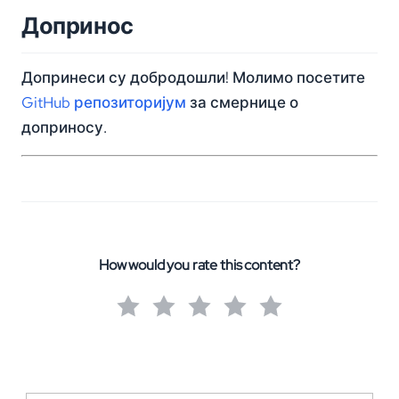
Допринос
Допринеси су добродошли! Молимо посетите
GitHub репозиторијум
за смернице о
доприносу.
How would you rate this content?