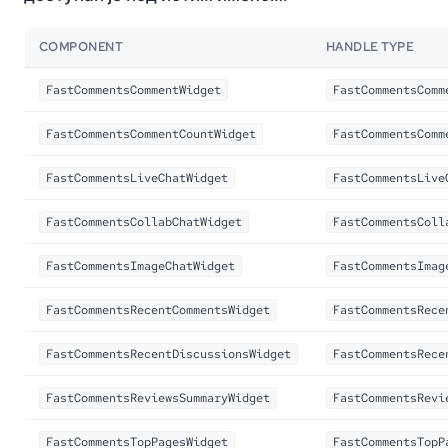
COMPONENT
HANDLE TYPE
FastCommentsCommentWidget
FastCommentsComm
FastCommentsCommentCountWidget
FastCommentsComm
FastCommentsLiveChatWidget
FastCommentsLive
FastCommentsCollabChatWidget
FastCommentsColl
FastCommentsImageChatWidget
FastCommentsImag
FastCommentsRecentCommentsWidget
FastCommentsRece
FastCommentsRecentDiscussionsWidget
FastCommentsRece
FastCommentsReviewsSummaryWidget
FastCommentsRevi
FastCommentsTopPagesWidget
FastCommentsTopP