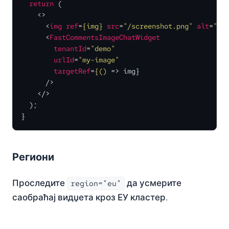
return
 (

<>
<
img
ref
=
{img}
src
=
"/screenshot.png"
alt
=
""
 
<
FastCommentsImageChatWidget
tenantId
=
"demo"
urlId
=
"my-image"
targetRef
=
{()
 =>
 img}

      />

</>
  );

}
Региони
Проследите
да усмерите
region="eu"
саобраћај видџета кроз ЕУ кластер.