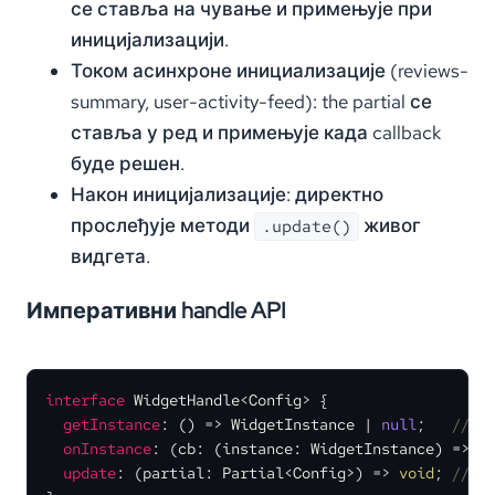
се ставља на чување и примењује при
иницијализацији.
Током асинхроне инициализације (reviews-
summary, user-activity-feed): the partial се
ставља у ред и примењује када callback
буде решен.
Након иницијализације: директно
прослеђује методи
живог
.update()
видгета.
Императивни handle API
interface
WidgetHandle
<
Config
> {

getInstance
: 
() =>
WidgetInstance
 | 
null
;   
// н
onInstance
: 
(
cb: (instance: WidgetInstance) => 
v
update
: 
(
partial: Partial<Config>
) =>
void
; 
// с