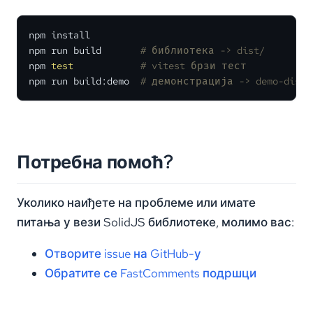
npm install

npm run build       
# библиотека -> dist/
npm 
test
# vitest брзи тест
npm run build:demo  
# демонстрација -> demo-dist/
Потребна помоћ?
Уколико наиђете на проблеме или имате
питања у вези SolidJS библиотеке, молимо вас:
Отворите issue на GitHub-у
Обратите се FastComments подршци