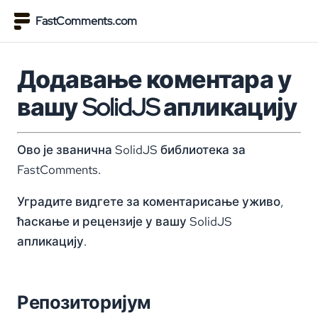
FastComments.com
Додавање коментара у
вашу SolidJS апликацију
Ово је званична SolidJS библиотека за
FastComments.
Уградите видгете за коментарисање уживо,
ћаскање и рецензије у вашу SolidJS
апликацију.
Репозиторијум