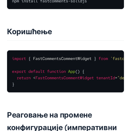
npm install fastcomments-solidjs
Коришћење
import
 { 
FastCommentsCommentWidget
 } 
from
'fastcom
export
default
function
App
(
) {

return
<
FastCommentsCommentWidget
tenantId
=
"demo
}
Реаговање на промене
конфигурације (императивни