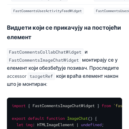
FastCommentsUserActivityFeedWidget
FastCommentsUser
Видџети који се прикачују на постојећи
елемент
и
FastCommentsCollabChatWidget
монтирају се у
FastCommentsImageChatWidget
елемент који обезбеђује позивач. Проследите
accessor
који враћа елемент након
targetRef
што је монтиран:
import
 { 
FastCommentsImageChatWidget
 } 
from
'fastc
export
default
function
ImageChat
(
) {

let
img
: 
HTMLImageElement
 | 
undefined
;
