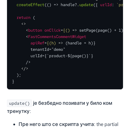
createEffect
(
() =>
 handle?.
update
({ 
urlId
: 
`prod
return
 (

<>
<
button
onClick
=
{()
 =>
 setPage(page() + 1)}>
<
FastCommentsCommentWidget
apiRef
=
{(h)
 =>
 (handle = h)}

        tenantId="demo"

        urlId={`product-${page()}`}

      />

</>
  );

}
је безбедно позивати у било ком
update()
тренутку:
Пре него што се скрипта учита: the partial