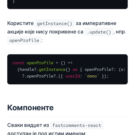
}
Користите
за императивне
getInstance()
акције које нису покривене са
, нпр.
.update()
:
openProfile
const
openProfile
 = (
) =>

  (handle?.
getInstance
() 
as
 { openProfile?: 
(
o: { 
    ?.
openProfile
?.({ 
userId
: 
'demo'
 });
Компоненте
Сваки видџет из
fastcomments-react
доступан је под истим именом: