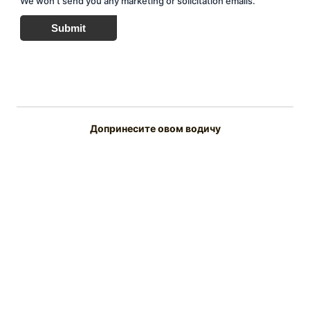
We won't send you any marketing or solicitation emails.
Submit
Допринесите овом водичу