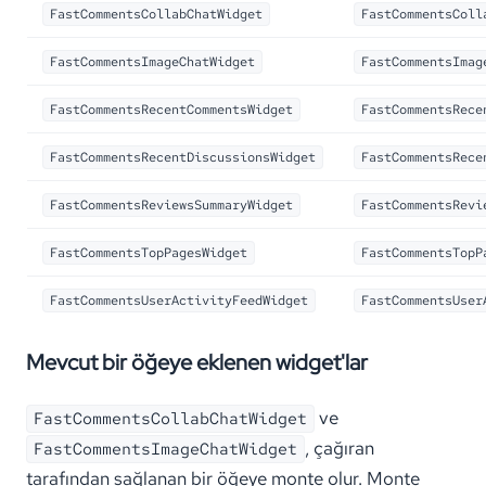
FastCommentsCollabChatWidget
FastCommentsColl
FastCommentsImageChatWidget
FastCommentsImag
FastCommentsRecentCommentsWidget
FastCommentsRece
FastCommentsRecentDiscussionsWidget
FastCommentsRece
FastCommentsReviewsSummaryWidget
FastCommentsRevi
FastCommentsTopPagesWidget
FastCommentsTopP
FastCommentsUserActivityFeedWidget
FastCommentsUser
Mevcut bir öğeye eklenen widget'lar
ve
FastCommentsCollabChatWidget
, çağıran
FastCommentsImageChatWidget
tarafından sağlanan bir öğeye monte olur. Monte