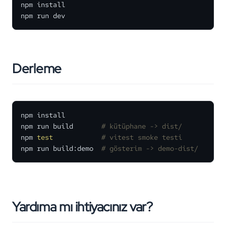
npm install

npm run dev
Derleme
npm install

npm run build       
# kütüphane -> dist/
npm 
test
# vitest smoke testi
npm run build:demo  
# gösterim -> demo-dist/
Yardıma mı ihtiyacınız var?