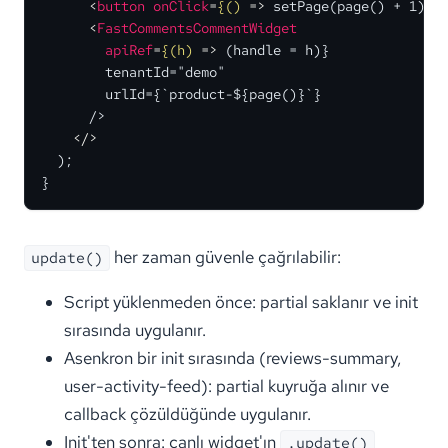
<
button
onClick
=
{()
 =>
 setPage(page() + 1)}>
<
FastCommentsCommentWidget
apiRef
=
{(h)
 =>
 (handle = h)}

        tenantId="demo"

        urlId={`product-${page()}`}

      />

</>
  );

}
her zaman güvenle çağrılabilir:
update()
Script yüklenmeden önce: partial saklanır ve init
sırasında uygulanır.
Asenkron bir init sırasında (reviews-summary,
user-activity-feed): partial kuyruğa alınır ve
callback çözüldüğünde uygulanır.
Init'ten sonra: canlı widget'ın
.update()