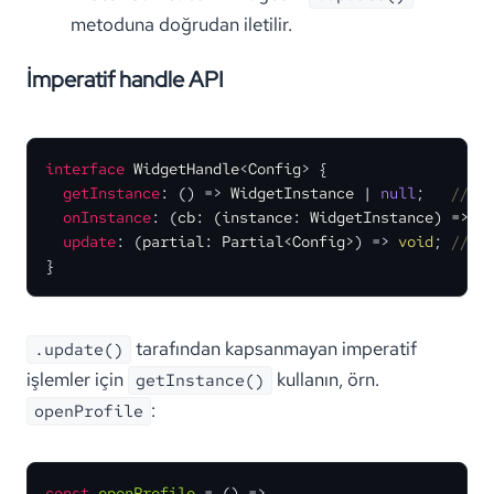
metoduna doğrudan iletilir.
İmperatif handle API
interface
WidgetHandle
<
Config
> {

getInstance
: 
() =>
WidgetInstance
 | 
null
;   
// e
onInstance
: 
(
cb: (instance: WidgetInstance) => 
v
update
: 
(
partial: Partial<Config>
) =>
void
; 
// y
}
tarafından kapsanmayan imperatif
.update()
işlemler için
kullanın, örn.
getInstance()
:
openProfile
const
openProfile
 = (
) =>
