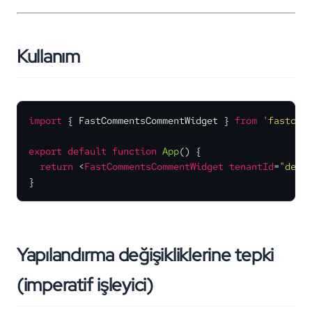
Kullanım
import
 { 
FastCommentsCommentWidget
 } 
from
'fastcom
export
default
function
App
(
) {

return
<
FastCommentsCommentWidget
tenantId
=
"demo
}
Yapılandırma değişikliklerine tepki
(imperatif işleyici)