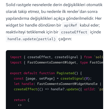
Solid rastgele nesnelerde derin değişiklikleri otomatik
olarak takip etmez, bu nedenle ilk render'dan sonra
yapılandırma değişiklikleri açıkça gönderilmelidir. Her
widget bir handle döndüren bir
kabul eder;
apiRef
reaktiviteyi tetiklemek için bir
içinde
createEffect
çağırın:
handle.update(partial)
import
 { createEffect, createSignal } 
from
'solid-
import
 { 
FastCommentsCommentWidget
, 
type
FastComme
export
default
function
Paginated
(
) {

const
 [page, setPage] = 
createSignal
(
0
);

let
handle
: 
FastCommentsCommentWidgetHandle
 | 
un
createEffect
(
() =>
 handle?.
update
({ 
urlId
: 
`prod
return
 (

<>