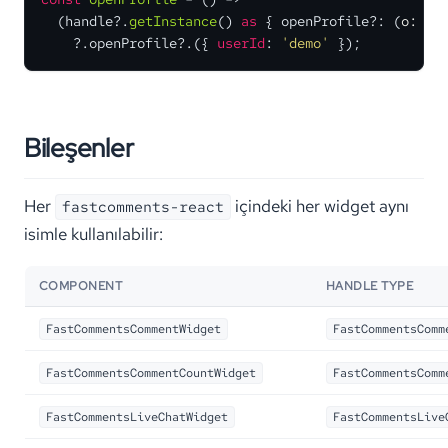
  (handle?.
getInstance
() 
as
 { openProfile?: 
(
o: { 
    ?.
openProfile
?.({ 
userId
: 
'demo'
 });
Bileşenler
Her
içindeki her widget aynı
fastcomments-react
isimle kullanılabilir:
COMPONENT
HANDLE TYPE
FastCommentsCommentWidget
FastCommentsComm
FastCommentsCommentCountWidget
FastCommentsComm
FastCommentsLiveChatWidget
FastCommentsLive