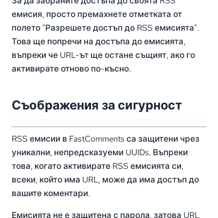
За да забраните достъпа до своята RSS
емисия, просто премахнете отметката от
полето "Разрешете достъп до RSS емисията".
Това ще попречи на достъпа до емисията,
въпреки че URL-ът ще остане същият, ако го
активирате отново по-късно.
Съображения за сигурност
RSS емисии в FastComments са защитени чрез
уникални, непредсказуеми UUIDs. Въпреки
това, когато активирате RSS емисията си,
всеки, който има URL, може да има достъп до
вашите коментари.
Емисията не е защитена с парола, затова URL