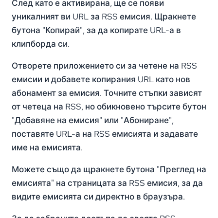
След като е активирана, ще се появи
уникалният ви URL за RSS емисия. Щракнете
бутона "Копирай", за да копирате URL-а в
клипборда си.
Отворете приложението си за четене на RSS
емисии и добавете копирания URL като нов
абонамент за емисия. Точните стъпки зависят
от четеца на RSS, но обикновено търсите бутон
"Добавяне на емисия" или "Абониране",
поставяте URL-а на RSS емисията и задавате
име на емисията.
Можете също да щракнете бутона "Преглед на
емисията" на страницата за RSS емисия, за да
видите емисията си директно в браузъра.