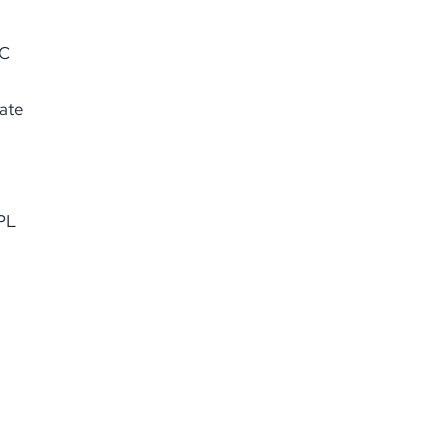
-C
ate
PL