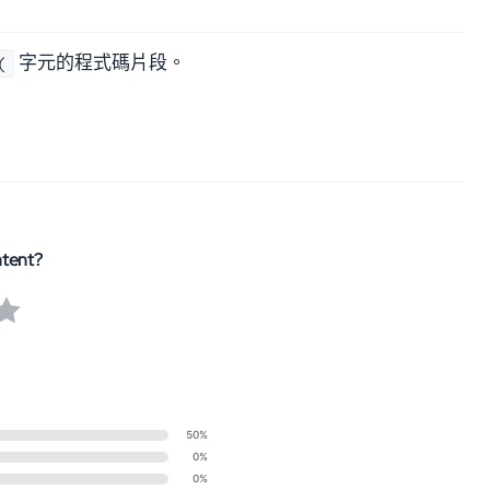
字元的程式碼片段。
(
ntent?
50%
0%
0%