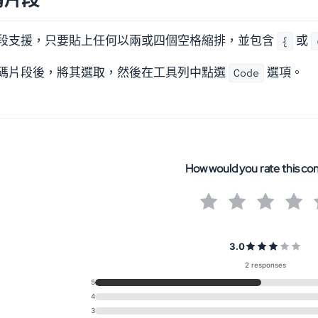
段支援，只要貼上任何以兩或四個空格縮排，並包含
或
{
碼片段後，將其選取，然後在工具列中點選
選項。
Code
How would you rate this co
3.0
2 responses
5
4
3