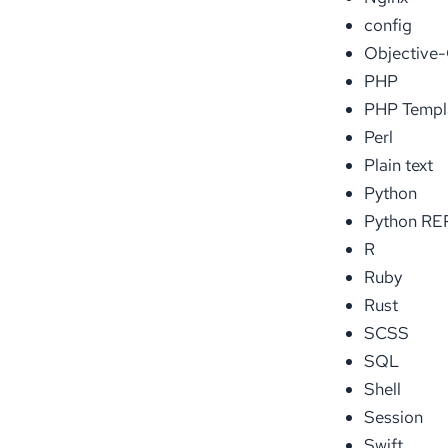
config
Objective
PHP
PHP Templ
Perl
Plain text
Python
Python RE
R
Ruby
Rust
SCSS
SQL
Shell
Session
Swift