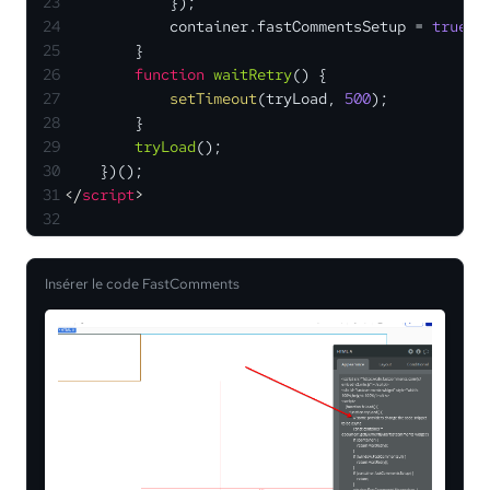
23
            });
24
            container.
fastCommentsSetup
 = 
true
;
25
        }
26
function
waitRetry
(
) {
27
setTimeout
(tryLoad, 
500
);
28
        }
29
tryLoad
();
30
    })();
31
</
script
>
32
Insérer le code FastComments