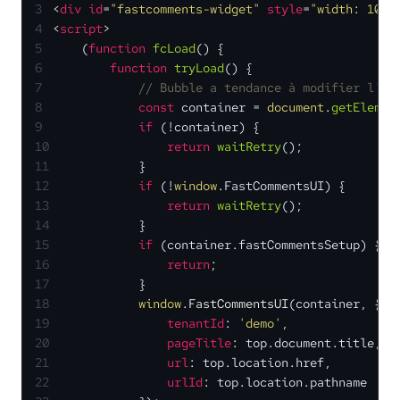
3
<
div
id
=
"fastcomments-widget"
style
=
"width: 100%
4
<
script
>
5
    (
function
fcLoad
(
) {
6
function
tryLoad
(
) {
7
// Bubble a tendance à modifier l'ex
8
const
 container = 
document
.
getElemen
9
if
 (!container) {
10
return
waitRetry
();
11
            }
12
if
 (!
window
.
FastCommentsUI
) {
13
return
waitRetry
();
14
            }
15
if
 (container.
fastCommentsSetup
) {
16
return
;
17
            }
18
window
.
FastCommentsUI
(container, {
19
tenantId
: 
'demo'
,
20
pageTitle
: top.
document
.
title
,
21
url
: top.
location
.
href
,
22
urlId
: top.
location
.
pathname