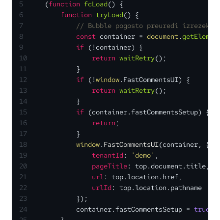
5
    (
function
fcLoad
(
) {
6
function
tryLoad
(
) {
7
// Bubble pogosto preuredi izrezek k
8
const
 container = 
document
.
getElemen
9
if
 (!container) {
10
return
waitRetry
();
11
            }
12
if
 (!
window
.
FastCommentsUI
) {
13
return
waitRetry
();
14
            }
15
if
 (container.
fastCommentsSetup
) {
16
return
;
17
            }
18
window
.
FastCommentsUI
(container, {
19
tenantId
: 
'demo'
,
20
pageTitle
: top.
document
.
title
,
21
url
: top.
location
.
href
,
22
urlId
: top.
location
.
pathname
23
            });
24
            container.
fastCommentsSetup
 = 
true
;
25
        }