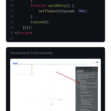
26
function
waitRetry
(
) {
27
setTimeout
(tryLoad, 
500
);
28
        }
29
tryLoad
();
30
    })();
31
</
script
>
32
Vstavite kodo FastComments