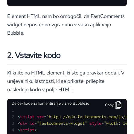
Element HTML nam bo omogočil, da FastComments
widget neposredno vgradimo v vašo aplikacijo
Bubble.
2. Vstavite kodo
Kliknite na HTML element, ki ste ga pravkar dodali. V
urejevalniku lastnosti, ki se prikaže, prilepite
naslednjo kodo v polje HTML:
Delček kode za komentiranje v živo Bubble.io
Copy
1
2
<
script
src
=
"https://cdn.fastcomments.com/js/emb
3
<
div
id
=
"fastcomments-widget"
style
=
"width: 100%
4
<
script
>