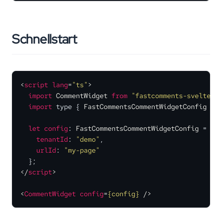
Schnellstart
<
script
lang
=
"ts"
>
import
CommentWidget
from
"fastcomments-svelte/C
import
 type { 
FastCommentsCommentWidgetConfig
 } 
let
config
: 
FastCommentsCommentWidgetConfig
 = {

tenantId
: 
"demo"
,

urlId
: 
"my-page"
</
script
>
<
CommentWidget
config
=
{config}
 />