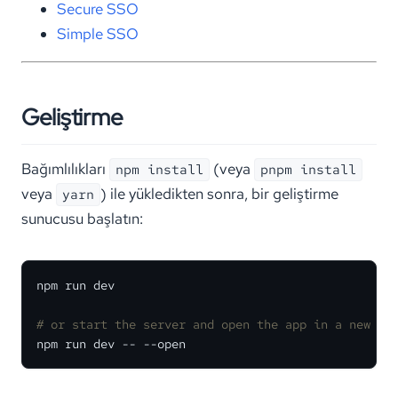
Secure SSO
Simple SSO
Geliştirme
Bağımlılıkları
(veya
npm install
pnpm install
veya
) ile yükledikten sonra, bir geliştirme
yarn
sunucusu başlatın:
npm run dev

# or start the server and open the app in a new br
npm run dev -- --open