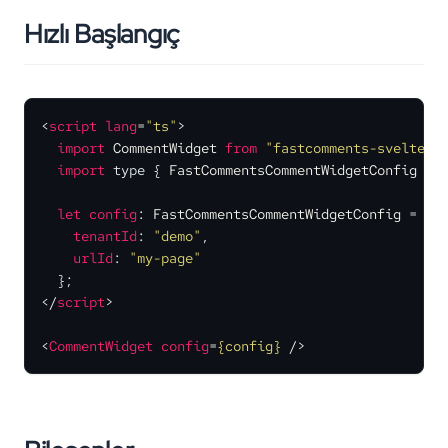
Hızlı Başlangıç
<
script
lang
=
"ts"
>
import
CommentWidget
from
"fastcomments-svelte/C
import
 type { 
FastCommentsCommentWidgetConfig
 } 
let
config
: 
FastCommentsCommentWidgetConfig
 = {

tenantId
: 
"demo"
,

urlId
: 
"my-page"
</
script
>
<
CommentWidget
config
=
{config}
 />