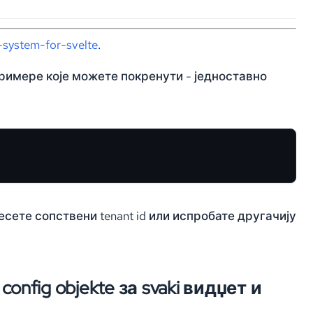
system-for-svelte
.
примере које можете покренути - једноставно
сете сопствени tenant id или испробате другачију
 config objekte за svaki видџет и