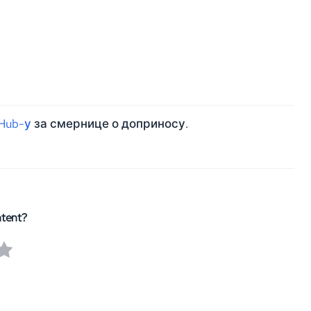
Hub-у
за смернице о доприносу.
ntent?