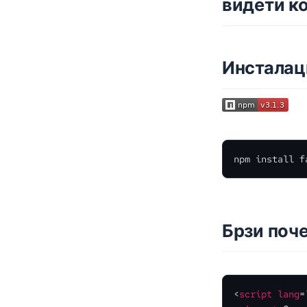
видети ко
Инсталац
npm install f
Брзи поч
<
script
lang
=