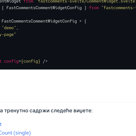
entWidget
from
"fastcomments-svelte/CommentWidget.svelte
 { 
FastCommentsCommentWidgetConfig
 } 
from
"fastcomments-
 
FastCommentsCommentWidgetConfig
 = {

 
"demo"
,

y-page"
t
config
=
{config}
 />
а тренутно садржи следеће виџете:
t
ount (single)