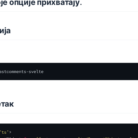
је опције прихватају.
ија
astcomments-svelte
етак
"ts"
>