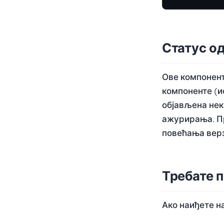
Статус 
Ове компонент
компоненте (и
објављена нек
ажурирања. Пр
повећања верз
Требате 
Ако наиђете на