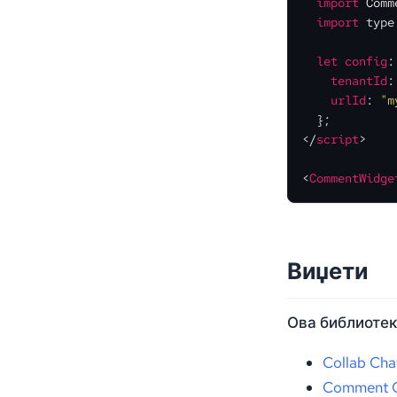
import
Comm
import
 type
let
config
:
tenantId
:
urlId
: 
"m
</
script
>
<
CommentWidge
Виџети
Ова библиотек
Collab Cha
Comment C