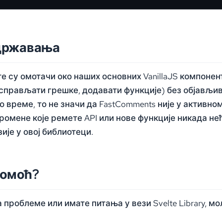
одржавања
е су омотачи око наших основних VanillaJS компоне
справљати грешке, додавати функције) без објављив
о време, то не значи да FastComments није у активно
омене које ремете API или нове функције никада не
ије у овој библиотеци.
помоћ?
 проблеме или имате питања у вези Svelte Library, мо