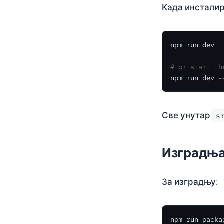
Када инстали
npm run dev

# or start th
npm run dev -
Све унутар
s
Изградњ
За изградњу:
npm run packa