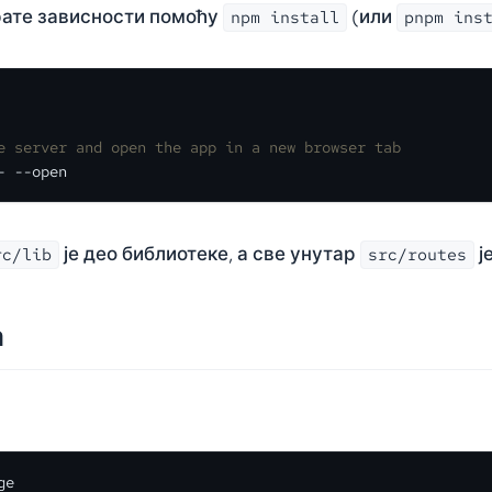
рате зависности помоћу
(или
npm install
pnpm ins
e server and open the app in a new browser tab
- --open
је део библиотеке, а све унутар
ј
rc/lib
src/routes
а
ge