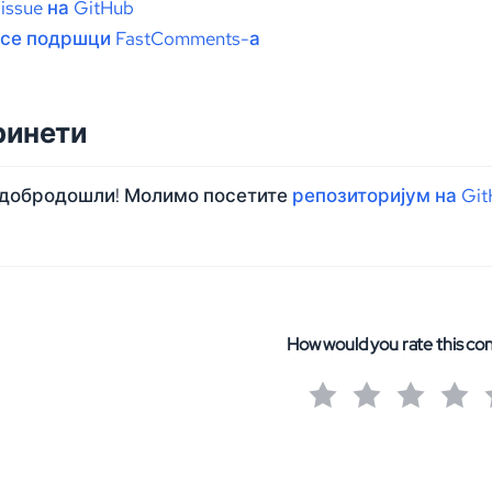
issue на GitHub
 се подршци FastComments-а
ринети
 добродошли! Молимо посетите
репозиторијум на Git
How would you rate this co