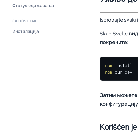
Статус одржавања
Isprobajte sva
ЗА ПОЧЕТАК
Инсталација
Skup Svelte ви
покрените:
npm
npm
 run dev
Затим можете 
конфигурацију
Korišćen j