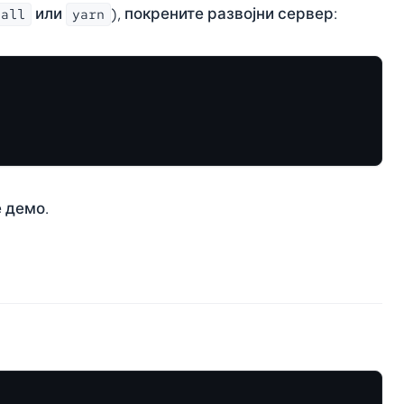
или
), покрените развојни сервер:
tall
yarn
е демо.