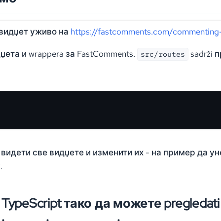
ki видџет уживо на
https://fastcomments.com/commenting-
дџета и wrappera за FastComments.
sadrži 
src/routes
видети све видџете и изменити их - на пример да уне
.
e TypeScript тако да можете pregledati