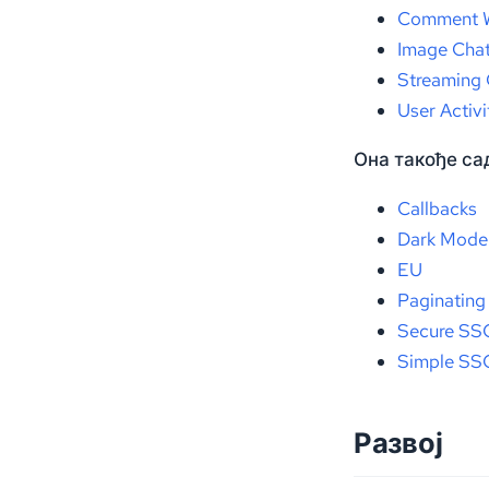
Comment 
Image Cha
Streaming 
User Activi
Она такође са
Callbacks
Dark Mode
EU
Paginating
Secure SS
Simple SS
Развој