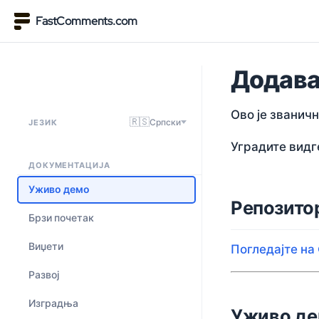
FastComments.com
Додава
Ово је званичн
🇷🇸
Српски
ЈЕЗИК
Уградите видг
ДОКУМЕНТАЦИЈА
Уживо демо
Репозито
Брзи почетак
Виџети
Погледајте на 
Развој
Изградња
Уживо д