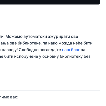
нти. Можемо аутоматски ажурирати ове
ања ове библиотеке, па иако можда неће бити
м развоју! Слободно погледајте
наш блог
за
ће бити испоручене у основну библиотеку без
лимо вас: