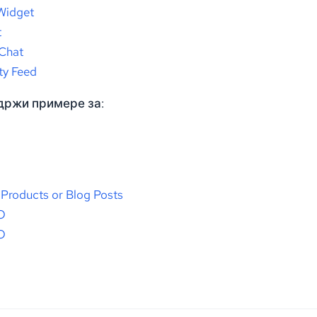
Widget
t
Chat
ty Feed
држи примере за:
 Products or Blog Posts
O
O