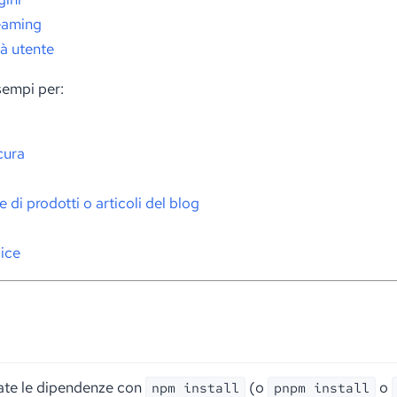
reaming
tà utente
sempi per:
cura
 di prodotti o articoli del blog
o
ice
late le dipendenze con
(o
o
npm install
pnpm install