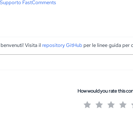
l Supporto FastComments
 benvenuti! Visita il
repository GitHub
per le linee guida per c
How would you rate this co