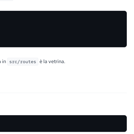
a in
è la vetrina.
src/routes