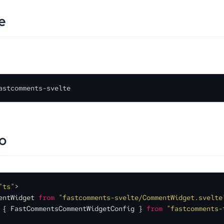
ne
astcomments-svelte
do
"ts"
>
entWidget
from
"fastcomments-svelte/CommentWidget.svelte
 { 
FastCommentsCommentWidgetConfig
 } 
from
"fastcomments-