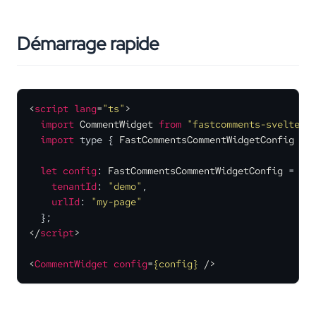
Démarrage rapide
<
script
lang
=
"ts"
>
import
CommentWidget
from
"fastcomments-svelte/C
import
 type { 
FastCommentsCommentWidgetConfig
 } 
let
config
: 
FastCommentsCommentWidgetConfig
 = {

tenantId
: 
"demo"
,

urlId
: 
"my-page"
</
script
>
<
CommentWidget
config
=
{config}
 />