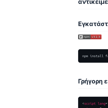
αντικείμε
Εγκατάσ
npm install f
Γρήγορη 
<
script
lang
=