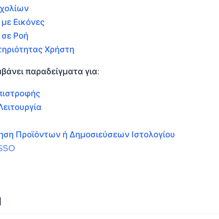
Σχολίων
 με Εικόνες
 σε Ροή
τηριότητας Χρήστη
βάνει παραδείγματα για:
πιστροφής
Λειτουργία
ηση Προϊόντων ή Δημοσιεύσεων Ιστολογίου
SSO
η