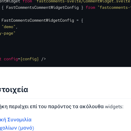
entWidget
from
"fastcomments-svelte/CommentWidget.svelte
 { 
FastCommentsCommentWidgetConfig
 } 
from
"fastcomments-
 
FastCommentsCommentWidgetConfig
 = {

 
"demo"
,

y-page"
t
config
=
{config}
 />
στοιχεία
ήκη περιέχει επί του παρόντος τα ακόλουθα widgets:
κή Συνομιλία
χολίων (μονό)