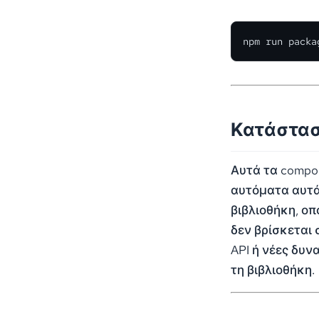
npm run packa
Κατάστασ
Αυτά τα compo
αυτόματα αυτά
βιβλιοθήκη, οπ
δεν βρίσκεται 
API ή νέες δυ
τη βιβλιοθήκη.