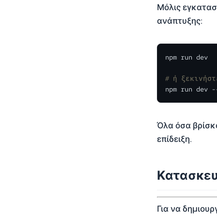
Μόλις εγκατασ
ανάπτυξης:
npm run dev

# ή ξεκινήστ
npm run dev -
Όλα όσα βρίσκ
επίδειξη.
Κατασκε
Για να δημιουρ