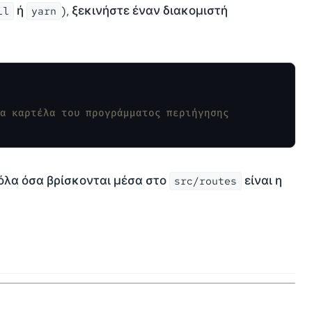
ή
), ξεκινήστε έναν διακομιστή
ll
yarn
έα καρτέλα του προγράμματος περιήγησης
 όλα όσα βρίσκονται μέσα στο
είναι η
src/routes