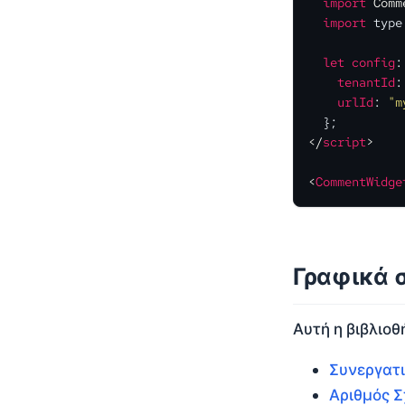
import
Comm
import
 type
let
config
:
tenantId
:
urlId
: 
"m
</
script
>
<
CommentWidge
Γραφικά 
Αυτή η βιβλιοθ
Συνεργατι
Αριθμός Σ