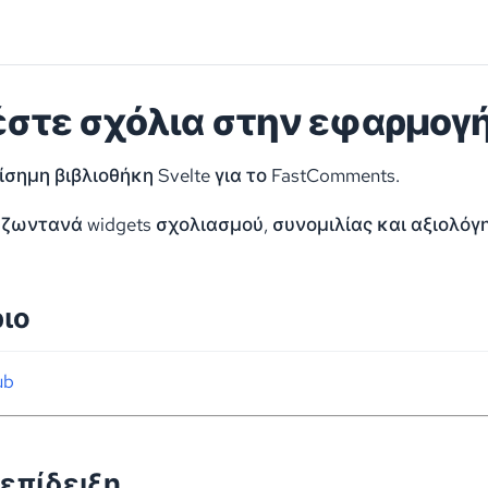
στε σχόλια στην εφαρμογή 
πίσημη βιβλιοθήκη Svelte για το FastComments.
ωντανά widgets σχολιασμού, συνομιλίας και αξιολόγη
ιο
ub
επίδειξη