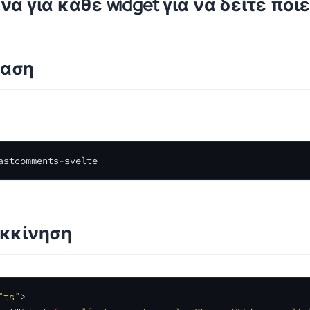
να για κάθε widget για να δείτε ποι
ταση
astcomments-svelte
εκκίνηση
"ts"
>