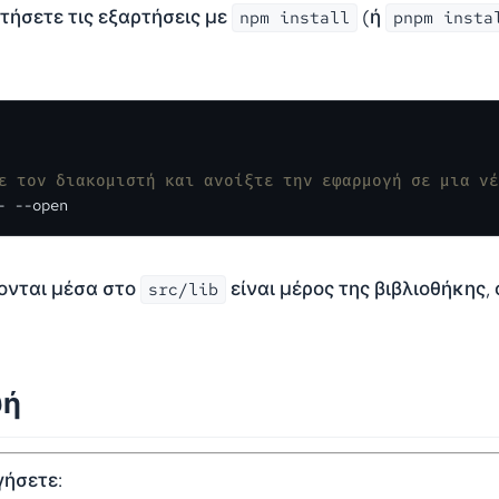
τήσετε τις εξαρτήσεις με
(ή
npm install
pnpm insta
ε τον διακομιστή και ανοίξτε την εφαρμογή σε μια ν
- --open
ονται μέσα στο
είναι μέρος της βιβλιοθήκης,
src/lib
υή
γήσετε: