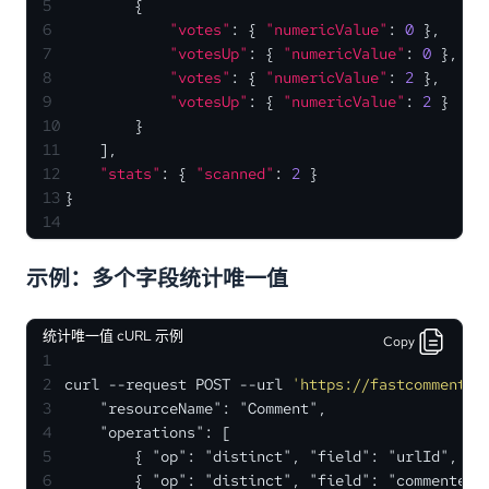
5
{
6
"votes"
:
{
"numericValue"
:
0
}
,
7
"votesUp"
:
{
"numericValue"
:
0
}
,
8
"votes"
:
{
"numericValue"
:
2
}
,
9
"votesUp"
:
{
"numericValue"
:
2
}
10
}
11
]
,
12
"stats"
:
{
"scanned"
:
2
}
13
}
14
示例：多个字段统计唯一值
统计唯一值 cURL 示例
Copy
1
2
curl --request POST --url 
'https://fastcomments.
3
    "resourceName": "Comment",
4
    "operations": [
5
        { "op": "distinct", "field": "urlId", "a
6
        { "op": "distinct", "field": "commenterE