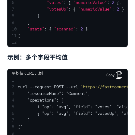
6
"votes"
:
{
"numericValue"
:
2
}
,
7
"votesUp"
:
{
"numericValue"
:
2
}
8
}
9
]
,
10
"stats"
:
{
"scanned"
:
2
}
11
}
12
示例：多个字段平均值
平均值 cURL 示例
Copy
1
2
curl --request POST --url 
'https://fastcomments.
3
    "resourceName": "Comment",
4
    "operations": [
5
        { "op": "avg", "field": "votes", "alias"
6
        { "op": "avg", "field": "votesUp", "alia
7
    ]
8
}'
9