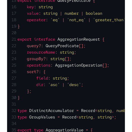
15
export
interface
QueryPredicate
 {
16
key
: 
string
17
value
: 
string
 | 
number
 | 
boolean
18
operator
: 
'eq'
 | 
'not_eq'
 | 
'greater_than'
 |
19
}
20
21
export
interface
AggregationRequest
 {
22
    query?: 
QueryPredicate
[];
23
resourceName
: 
string
;
24
    groupBy?: 
string
[];
25
operations
: 
AggregationOperation
[];
26
    sort?: {
27
field
: 
string
;
28
dir
: 
'asc'
 | 
'desc'
;
29
    };
30
}
31
32
type
DistinctAccumulator
 = 
Record
<
string
, 
number
33
type
GroupValues
 = 
Record
<
string
, 
string
>;
34
35
export
type
AggregationValue
 = {