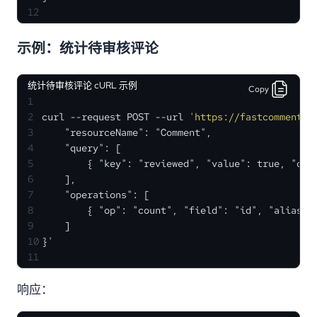
12
示例：统计待审核评论
统计待审核评论 cURL 示例
Copy
1
2
curl --request POST --url 
'https://fastcomments.
3
    "resourceName": "Comment",
4
    "query": [
5
        { "key": "reviewed", "value": true, "ope
6
    ],
7
    "operations": [
8
        { "op": "count", "field": "id", "alias":
9
    ]
10
}'
11
响应：