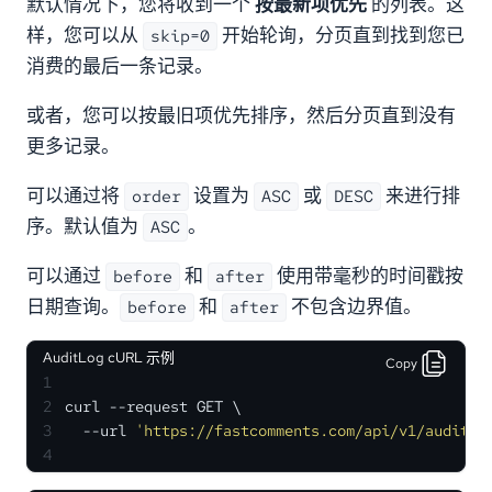
默认情况下，您将收到一个
按最新项优先
的列表。这
样，您可以从
开始轮询，分页直到找到您已
skip=0
消费的最后一条记录。
或者，您可以按最旧项优先排序，然后分页直到没有
更多记录。
可以通过将
设置为
或
来进行排
order
ASC
DESC
序。默认值为
。
ASC
可以通过
和
使用带毫秒的时间戳按
before
after
日期查询。
和
不包含边界值。
before
after
AuditLog cURL 示例
Copy
1
2
curl --request GET \
3
  --url 
'https://fastcomments.com/api/v1/audit-l
4