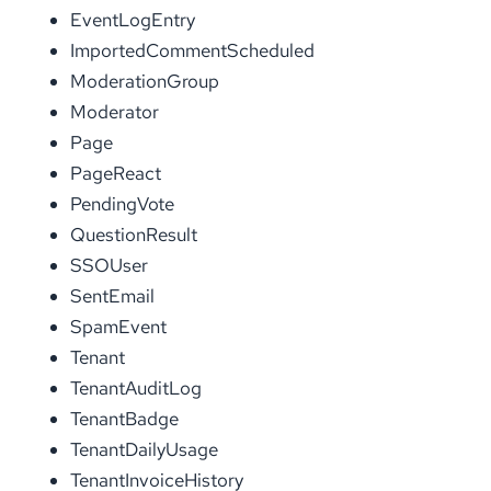
EventLogEntry
ImportedCommentScheduled
ModerationGroup
Moderator
Page
PageReact
PendingVote
QuestionResult
SSOUser
SentEmail
SpamEvent
Tenant
TenantAuditLog
TenantBadge
TenantDailyUsage
TenantInvoiceHistory