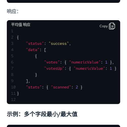
响应：
平均值 响应
Copy
1
2
{
3
"status"
:
"success"
,
4
"data"
:
[
5
{
6
"votes"
:
{
"numericValue"
:
1
}
,
7
"votesUp"
:
{
"numericValue"
:
1
}
8
}
9
]
,
10
"stats"
:
{
"scanned"
:
2
}
11
}
12
示例：多个字段最小/最大值