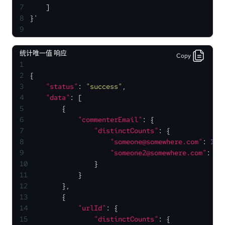
7
    ]
8
}'
9
统计唯一值 响应
Copy
1
2
{
3
"status"
:
"success"
,
4
"data"
:
[
5
{
6
"commenterEmail"
:
{
7
"distinctCounts"
:
{
8
"someone@somewhere.com"
:
1
,
9
"someone2@somewhere.com"
:
1
10
}
11
}
12
}
,
13
{
14
"urlId"
:
{
15
"distinctCounts"
:
{