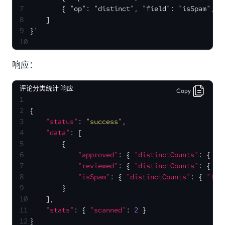
7
        { "op": "distinct", "field": "isSpam", "
8
    ]
9
}'
10
响应：
评论分类统计 响应
Copy
1
2
{
3
"status"
:
"success"
,
4
"data"
:
[
5
{
6
"approved"
:
{
"distinctCounts"
:
{
"t
7
"reviewed"
:
{
"distinctCounts"
:
{
"f
8
"isSpam"
:
{
"distinctCounts"
:
{
"fal
9
}
10
]
,
11
"stats"
:
{
"scanned"
:
2
}
12
}