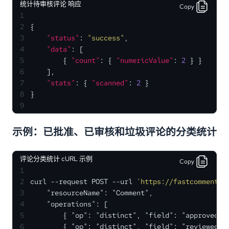
统计待审核评论 响应
Copy
1
2
{
3
"status"
:
"success"
,
4
"data"
:
[
5
{
"count"
:
{
"numericValue"
:
2
}
}
6
]
,
7
"stats"
:
{
"scanned"
:
2
}
8
}
9
示例：已批准、已审核和垃圾评论的分类统计
评论分类统计 cURL 示例
Copy
1
2
curl --request POST --url 
'https://fastcomments.
3
    "resourceName": "Comment",
4
    "operations": [
5
        { "op": "distinct", "field": "approved",
6
        { "op": "distinct", "field": "reviewed",