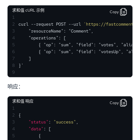
求和值 cURL 示例
Copy
1
2
curl --request POST --url 
'https://fastcomments.
3
    "resourceName": "Comment",
4
    "operations": [
5
        { "op": "sum", "field": "votes", "alias"
6
        { "op": "sum", "field": "votesUp", "alia
7
    ]
8
}'
9
响应：
求和值 响应
Copy
1
2
{
3
"status"
:
"success"
,
4
"data"
:
[
5
{