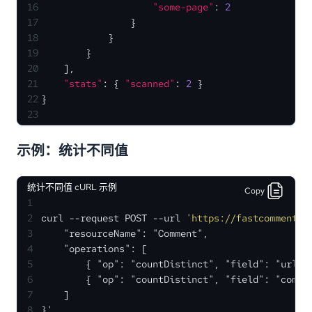
16
"some-page"
:
2
17
}
18
}
19
}
20
]
,
21
"stats"
:
{
"scanned"
:
2
}
22
}
23
示例：统计不同值
统计不同值 cURL 示例
Copy
1
2
curl --request POST --url 
'https://fastcomments.
3
    "resourceName": "Comment",
4
    "operations": [
5
        { "op": "countDistinct", "field": "urlId
6
        { "op": "countDistinct", "field": "comme
7
    ]
8
}'