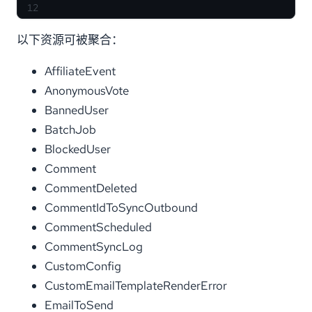
12
以下资源可被聚合：
AffiliateEvent
AnonymousVote
BannedUser
BatchJob
BlockedUser
Comment
CommentDeleted
CommentIdToSyncOutbound
CommentScheduled
CommentSyncLog
CustomConfig
CustomEmailTemplateRenderError
EmailToSend