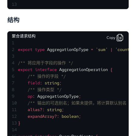
13
结构
聚合请求结构
Copy
1
2
export
type
AggregationOpType
 = 
'sum'
 | 
'countDi
3
4
/** 将应用于字段的操作 */
5
export
interface
AggregationOperation
 {
6
/** 操作的字段 */
7
field
: 
string
;
8
/** 操作类型 */
9
op
: 
AggregationOpType
;
10
/** 输出的可选别名；如果未提供，将计算默认别名 */
11
    alias?: 
string
;
12
    expandArray?: 
boolean
;
13
}
14