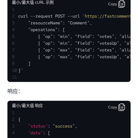
最小/最大值 cURL 示例
Copy
1
2
curl --request POST --url 
'https://fastcomments.
3
    "resourceName": "Comment",
4
    "operations": [
5
        { "op": "min", "field": "votes", "alias"
6
        { "op": "min", "field": "votesUp", "alia
7
        { "op": "max", "field": "votes", "alias"
8
        { "op": "max", "field": "votesUp", "alia
9
    ]
10
}'
11
响应：
最小/最大值 响应
Copy
1
2
{
3
"status"
:
"success"
,
4
"data"
:
[