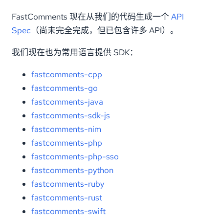
FastComments 现在从我们的代码生成一个
API
Spec
（尚未完全完成，但已包含许多 API）。
我们现在也为常用语言提供 SDK：
fastcomments-cpp
fastcomments-go
fastcomments-java
fastcomments-sdk-js
fastcomments-nim
fastcomments-php
fastcomments-php-sso
fastcomments-python
fastcomments-ruby
fastcomments-rust
fastcomments-swift