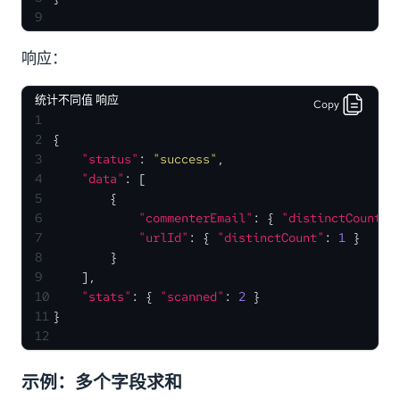
9
响应：
统计不同值 响应
Copy
1
2
{
3
"status"
:
"success"
,
4
"data"
:
[
5
{
6
"commenterEmail"
:
{
"distinctCount"
:
7
"urlId"
:
{
"distinctCount"
:
1
}
8
}
9
]
,
10
"stats"
:
{
"scanned"
:
2
}
11
}
12
示例：多个字段求和