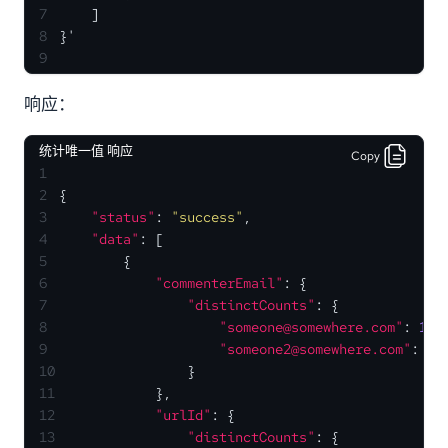
7
    ]
8
}'
9
响应：
统计唯一值 响应
Copy
1
2
{
3
"status"
:
"success"
,
4
"data"
:
[
5
{
6
"commenterEmail"
:
{
7
"distinctCounts"
:
{
8
"someone@somewhere.com"
:
1
,
9
"someone2@somewhere.com"
:
1
10
}
11
}
,
12
"urlId"
:
{
13
"distinctCounts"
:
{