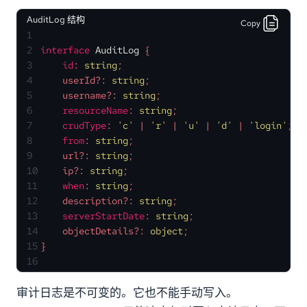
AuditLog 结构
Copy
1
2
interface
AuditLog
 {
3
id
: 
string
;
4
    userId?: 
string
;
5
    username?: 
string
;
6
resourceName
: 
string
;
7
crudType
: 
'c'
 | 
'r'
 | 
'u'
 | 
'd'
 | 
'login'
;
8
from
: 
string
;
9
    url?: 
string
;
10
    ip?: 
string
;
11
when
: 
string
;
12
    description?: 
string
;
13
serverStartDate
: 
string
;
14
    objectDetails?: 
object
;
15
}
16
审计日志是不可变的。它也不能手动写入。