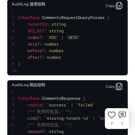
AuditLog 请求结构
Copy
1
2
interface
CommentsRequestQueryParams
 {
3
tenantId
: 
string
4
API_KEY
: 
string
5
    order?: 
'ASC'
 | 
'DESC'
6
    skip?: 
number
7
    before?: 
number
8
    after?: 
number
9
}
10
AuditLog 响应结构
Copy
1
2
interface
CommentsResponse
 {
3
status
: 
'success'
 | 
'failed'
4
/** 失败时包含。 **/
5
    code?: 
'missing-tenant-id'
 | 
'invalid-tenant
7
2
6
/** 失败时包含。 **/
7
    reason?: 
string