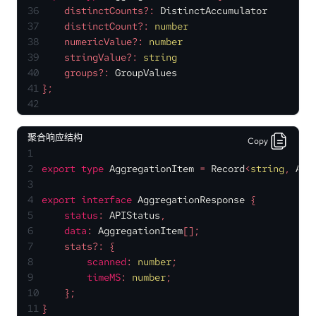
36
    distinctCounts?: 
DistinctAccumulator
37
    distinctCount?: 
number
38
    numericValue?: 
number
39
    stringValue?: 
string
40
    groups?: 
GroupValues
41
};
42
聚合响应结构
Copy
1
2
export
type
AggregationItem
 = 
Record
<
string
, 
Agg
3
4
export
interface
AggregationResponse
 {
5
status
: 
APIStatus
,
6
data
: 
AggregationItem
[];
7
    stats?: {
8
scanned
: 
number
;
9
timeMS
: 
number
;
10
    };
11
}