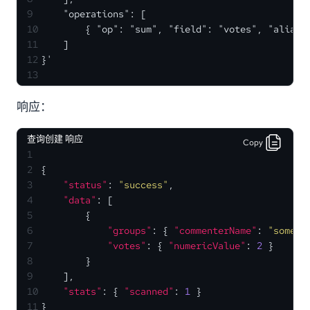
9
    "operations": [
10
        { "op": "sum", "field": "votes", "alias"
11
    ]
12
}'
13
响应：
查询创建 响应
Copy
1
2
{
3
"status"
:
"success"
,
4
"data"
:
[
5
{
6
"groups"
:
{
"commenterName"
:
"some-u
7
"votes"
:
{
"numericValue"
:
2
}
8
}
9
]
,
10
"stats"
:
{
"scanned"
:
1
}
11
}