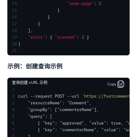
14
"some-page"
:
2
15
}
16
}
17
}
18
]
,
19
"stats"
:
{
"scanned"
:
2
}
20
}
21
示例：创建查询示例
查询创建 cURL 示例
Copy
1
2
curl --request POST --url 
'https://fastcomments.
3
    "resourceName": "Comment",
4
    "groupBy": ["commenterName"],
5
    "query": [
6
        { "key": "approved", "value": true, "ope
7
        { "key": "commenterName", "value": "some
8
    ],