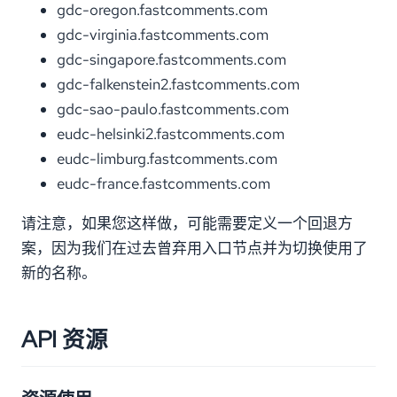
gdc-oregon.fastcomments.com
gdc-virginia.fastcomments.com
gdc-singapore.fastcomments.com
gdc-falkenstein2.fastcomments.com
gdc-sao-paulo.fastcomments.com
eudc-helsinki2.fastcomments.com
eudc-limburg.fastcomments.com
eudc-france.fastcomments.com
请注意，如果您这样做，可能需要定义一个回退方
案，因为我们在过去曾弃用入口节点并为切换使用了
新的名称。
API 资源