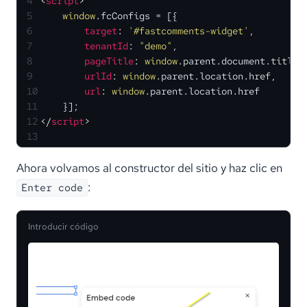
4
<
script
>
5
window
.
fcConfigs
 = [{
6
target
: 
'#fastcomments-widget'
,
7
tenantId
: 
"demo"
,
8
pageTitle
: 
window
.
parent
.
document
.
title
,
9
urlId
: 
window
.
parent
.
location
.
href
,
10
url
: 
window
.
parent
.
location
.
href
11
    }];
12
</
script
>
13
Ahora volvamos al constructor del sitio y haz clic en
:
Enter code
Introducir código