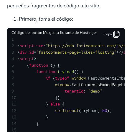
pequeños fragmentos de código a tu sitio.
Primero, toma el código:
Código del botón Me gusta flotante de Hostinger
Copy
1
2
<
script
src
=
"https://cdn.fastcomments.com/js/emb
3
<
div
id
=
"fastcomments-page-likes-floating"
>
</
div
4
<
script
>
5
    (
function
 (
) {
6
function
tryLoad
(
) {
7
if
 (
typeof
window
.
FastCommentsEmbedP
8
window
.
FastCommentsEmbedPageLike
9
tenantId
: 
"demo"
10
                });
11
            } 
else
 {
12
setTimeout
(tryLoad, 
50
);
13
            }
14
        }
15