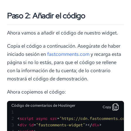
Paso 2: Añadir el código
Ahora vamos a añadir el código de nuestro widget.
Copia el código a continuación. Asegúrate de haber
iniciado sesión en
fastcomments.com
y recarga esta
página si no lo estás, para que el código se rellene
con la información de tu cuenta; de lo contrario
mostrará el código de demostración.
Ahora copiemos el código:
Código de comentarios de Hostinger
Copy
1
2
<
script
async
src
=
"https://cdn.fastcomments.com/
3
<
div
id
=
"fastcomments-widget"
>
</
div
>