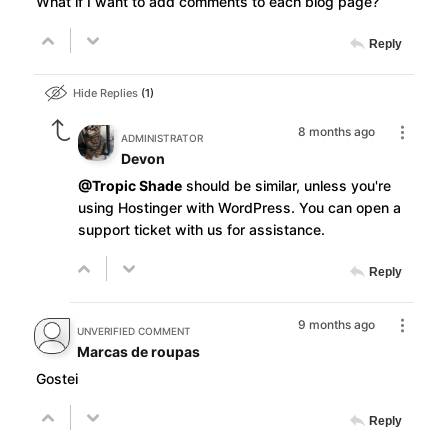
What if I want to add comments to each blog page?
Reply
Hide Replies
1
8 months ago
ADMINISTRATOR
Devon
@Tropic Shade
should be similar, unless you're
using Hostinger with WordPress. You can open a
support ticket with us for assistance.
Reply
9 months ago
UNVERIFIED COMMENT
Marcas de roupas
Gostei
Reply