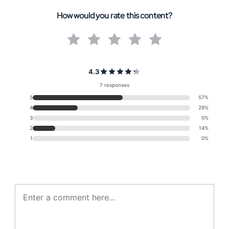
How would you rate this content?
4.3
7 responses
5
57%
4
29%
3
0%
2
14%
1
0%