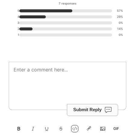
7 responses
5
57%
4
29%
3
0%
2
14%
1
0%
Submit Reply