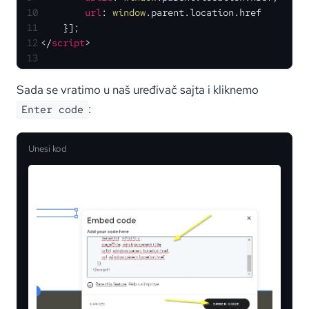
10
url
: 
window
.
parent
.
location
.
href
11
    }];
12
</
script
>
13
Sada se vratimo u naš uređivač sajta i kliknemo
:
Enter code
Unesi kod