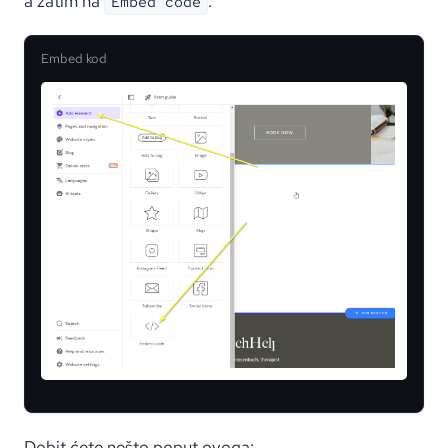
a zatim na
:
Embed code
Embed kod
Dobit ćete nešto poput ovoga: