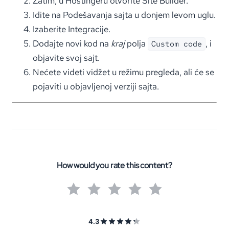
Zatim, u Hostingeru otvorite Site Builder.
Idite na Podešavanja sajta u donjem levom uglu.
Izaberite Integracije.
Dodajte novi kod na
kraj
polja
, i
Custom code
objavite svoj sajt.
Nećete videti vidžet u režimu pregleda, ali će se
pojaviti u objavljenoj verziji sajta.
How would you rate this content?
4.3