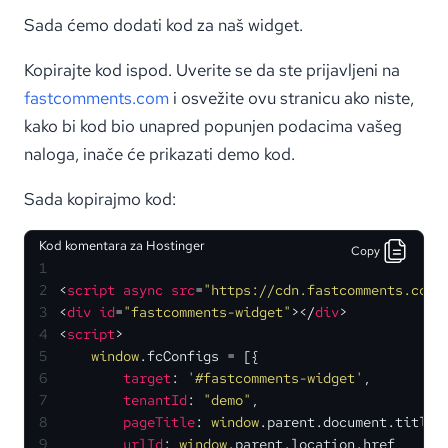
Sada ćemo dodati kod za naš widget.
Kopirajte kod ispod. Uverite se da ste prijavljeni na
fastcomments.com
i osvežite ovu stranicu ako niste,
kako bi kod bio unapred popunjen podacima vašeg
naloga, inače će prikazati demo kod.
Sada kopirajmo kod:
Kod komentara za Hostinger
Copy
1
2
<
script
async
src
=
"https://cdn.fastcomments.com/
3
<
div
id
=
"fastcomments-widget"
>
</
div
>
4
<
script
>
5
window
.
fcConfigs
 = [{
6
target
: 
'#fastcomments-widget'
,
7
tenantId
: 
"demo"
,
8
pageTitle
: 
window
.
parent
.
document
.
title
,
9
urlId
: 
window
.
parent
.
location
.
href
,