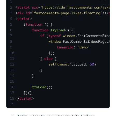
1
2
<
script
src
=
"https://cdn.fastcomments.com/js/emb
3
<
div
id
=
"fastcomments-page-likes-floating"
>
</
div
4
<
script
>
5
    (
function
 (
) {
6
function
tryLoad
(
) {
7
if
 (
typeof
window
.
FastCommentsEmbedP
8
window
.
FastCommentsEmbedPageLike
9
tenantId
: 
"demo"
10
                });
11
            } 
else
 {
12
setTimeout
(tryLoad, 
50
);
13
            }
14
        }
15
16
tryLoad
();
17
    })();
18
</
script
>
19