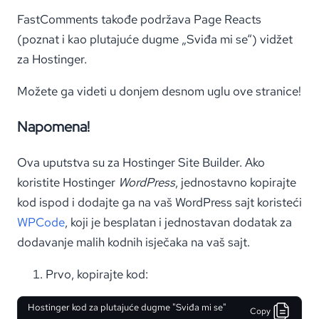
FastComments takođe podržava Page Reacts
(poznat i kao plutajuće dugme „Sviđa mi se“) vidžet
za Hostinger.
Možete ga videti u donjem desnom uglu ove stranice!
Napomena!
Ova uputstva su za Hostinger Site Builder. Ako
koristite Hostinger
WordPress
, jednostavno kopirajte
kod ispod i dodajte ga na vaš WordPress sajt koristeći
WPCode
, koji je besplatan i jednostavan dodatak za
dodavanje malih kodnih isječaka na vaš sajt.
Prvo, kopirajte kod:
Hostinger kod za plutajuće dugme "Sviđa mi se"
Copy