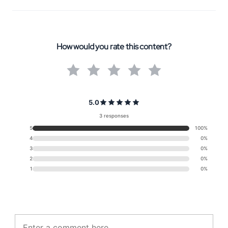
How would you rate this content?
5.0
3 responses
5
100%
4
0%
3
0%
2
0%
1
0%