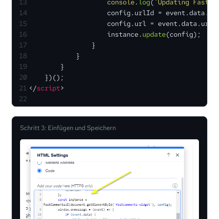
13
console
.
log
(
'Updating FastCo
14
                    config.
urlId
 = event.
data
.
ur
15
                    config.
url
 = event.
data
.
url
;
16
                    instance.
update
(config);
17
                }
18
            }
19
        }
20
    })();
21
</
script
>
22
Schritt 3: Einfügen und Speichern