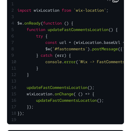
1
2
import
 wixLocation 
from
'wix-location'
;
3
4
$w.
onReady
(
function
 (
) {
5
function
updateFastCommentsLocation
(
) {
6
try
 {
7
const
 url = (wixLocation.
baseUrl
 + 
'
8
            $w(
'#fastcomments'
).
postMessage
({
'ac
9
        } 
catch
 (err) {
10
console
.
error
(
'Wix -> FastComments E
11
        }
12
    }
13
14
updateFastCommentsLocation
();
15
    wixLocation.
onChange
( 
() =>
 {
16
updateFastCommentsLocation
();
17
    });
18
});
19