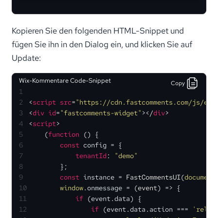
Kopieren Sie den folgenden HTML-Snippet und
fügen Sie ihn in den Dialog ein, und klicken Sie auf
Update:
Wix-Kommentare Code-Snippet
Copy
1
2
<
script
src
=
"https://cdn.fastcomments.com/js/emb
3
<
div
id
=
"fastcomments-widget"
>
</
div
>
4
<
script
>
5
    (
function
 (
) {
6
const
 config = {
7
tenantId
: 
"demo"
8
        };
9
const
 instance = 
FastCommentsUI
(
document
10
window
.
onmessage
 = 
(
event
) =>
 {
11
if
 (event.
data
) {
12
if
 (event.
data
.
action
 === 
'reloa