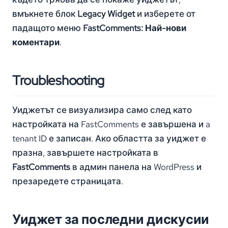
вмъкнете блок
Legacy Widget
и изберете от
падащото меню
FastComments: Най-нови
коментари
.
Troubleshooting
Уиджетът се визуализира само след като
настройката на FastComments е завършена и a
tenant ID е записан. Ако областта за уиджет е
празна, завършете настройката в
FastComments
в админ панела на WordPress и
презаредете страницата.
Уиджет за последни дискусии