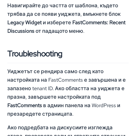
Навигирайте до частта от шаблона, където
трябва да се появи уиджета, вмъкнете блок
Legacy Widget
и изберете
FastComments: Recent
Discussions
от падащото меню.
Troubleshooting
Уиджетът се рендира само след като
настройката на FastComments е завършена и е
запазено tenant ID. Ако областта на уиджета е
празна, завършете настройката под
FastComments
в админ панела на WordPress и
презаредете страницата.
Ако подредбата на дискусиите изглежда
стара, проверете дали съответните страници