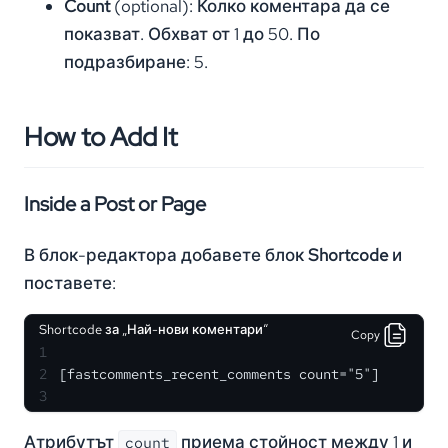
Count
(optional): Колко коментара да се
показват. Обхват от 1 до 50. По
подразбиране: 5.
How to Add It
Inside a Post or Page
В блок-редактора добавете блок
Shortcode
и
поставете:
Shortcode за „Най-нови коментари“
Copy
1
2
[fastcomments_recent_comments count="5"]
3
Атрибутът
приема стойност между 1 и
count