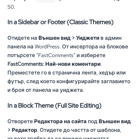
50.
In a Sidebar or Footer (Classic Themes)
Отидете на
Външен вид > Уиджети
в админ
панела на WordPress. От инсертора на блокове
потърсете "FastComments" и изберете
FastComments: Най-нови коментари
.
Преместете го в странична лента, хедър или
футър, след което конфигурирайте заглавието
и броя от панела на уиджета.
In a Block Theme (Full Site Editing)
Отворете
Редактора на сайта
под
Външен вид
> Редактор
. Отидете до частта от шаблона,
където трябва да се покаже уиджетът,