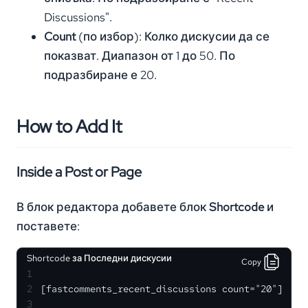
Discussions".
Count
(по избор): Колко дискусии да се
показват. Диапазон от 1 до 50. По
подразбиране е 20.
How to Add It
Inside a Post or Page
В блок редактора добавете блок
Shortcode
и
поставете:
Shortcode за Последни дискусии
Copy
1
2
[fastcomments_recent_discussions count="20"]
3