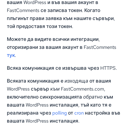
вашия WordPress и във вашия акаунт в
FastComments се записва токен. Когато
плъгинът прави заявка към нашите сървъри,
той предоставя този токен.
Можете да видите всички интеграции,
оторизирани за вашия акаунт в FastComments
тук
.
Всяка комуникация се извършва чрез HTTPS.
Всяката комуникация е
изходяща
от вашия
WordPress сървър
към
FastComments.com,
включително синхронизацията
обратно
към
вашата WordPress инсталация, тъй като тя е
реализирана чрез
polling
от
cron
настройка във
вашата WordPress инсталация.