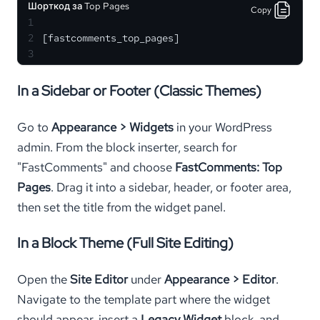
Шорткод за Top Pages
Copy
1
2
[fastcomments_top_pages]
3
In a Sidebar or Footer (Classic Themes)
Go to
Appearance > Widgets
in your WordPress
admin. From the block inserter, search for
"FastComments" and choose
FastComments: Top
Pages
. Drag it into a sidebar, header, or footer area,
then set the title from the widget panel.
In a Block Theme (Full Site Editing)
Open the
Site Editor
under
Appearance > Editor
.
Navigate to the template part where the widget
should appear, insert a
Legacy Widget
block, and