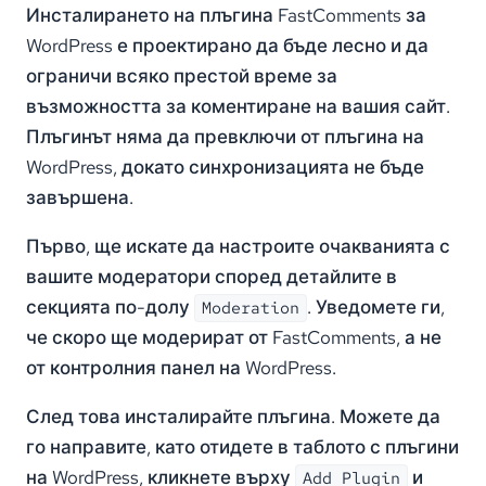
Инсталирането на плъгина FastComments за
WordPress е проектирано да бъде лесно и да
ограничи всяко престой време за
възможността за коментиране на вашия сайт.
Плъгинът няма да превключи от плъгина на
WordPress, докато синхронизацията не бъде
завършена.
Първо, ще искате да настроите очакванията с
вашите модератори според детайлите в
секцията по-долу
. Уведомете ги,
Moderation
че скоро ще модерират от FastComments, а не
от контролния панел на WordPress.
След това инсталирайте плъгина. Можете да
го направите, като отидете в таблото с плъгини
на WordPress, кликнете върху
и
Add Plugin