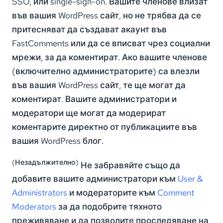
SSO, или single-sign-on. Вашите членове влизат
във вашия WordPress сайт, но не трябва да се
притесняват да създават акаунт във
FastComments или да се вписват чрез социални
мрежи, за да коментират. Ако вашите членове
(включително администраторите) са влезли
във вашия WordPress сайт, те ще могат да
коментират. Вашите администратори и
модератори ще могат да модерират
коментарите директно от публикациите във
вашия WordPress блог.
(Незадължително)
Не забравяйте също да
добавите вашите администратори към
User &
Administrators
и модераторите към
Comment
Moderators
за да подобрите тяхното
преживяване и да позволите проследяване на