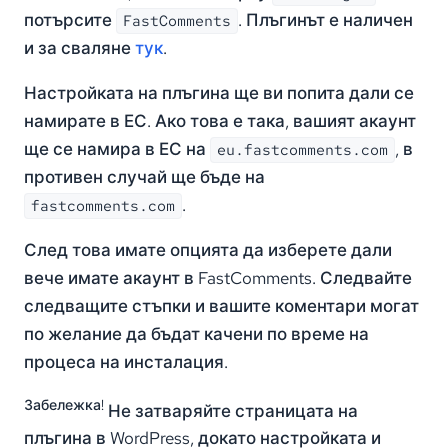
потърсите
. Плъгинът е наличен
FastComments
и за сваляне
тук
.
Настройката на плъгина ще ви попита дали се
намирате в ЕС. Ако това е така, вашият акаунт
ще се намира в ЕС на
, в
eu.fastcomments.com
противен случай ще бъде на
.
fastcomments.com
След това имате опцията да изберете дали
вече имате акаунт в FastComments. Следвайте
следващите стъпки и вашите коментари могат
по желание да бъдат качени по време на
процеса на инсталация.
Забележка!
Не затваряйте страницата на
плъгина в WordPress, докато настройката и