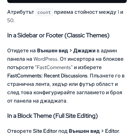
Атрибутът
приема стойност между 1 и
count
50.
In a Sidebar or Footer (Classic Themes)
Отидете на
Външен вид > Джаджи
в админ
панела на WordPress. От инсертора на блокове
потърсете "FastComments" и изберете
FastComments: Recent Discussions
. Плъзнете го в
странична лента, хедър или футър област и
след това конфигурирайте заглавието и броя
от панела на джаджата.
In a Block Theme (Full Site Editing)
Отворете
Site Editor
под
Външен вид > Editor
.