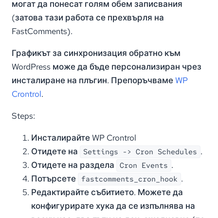
могат да понесат голям обем записвания
(затова тази работа се прехвърля на
FastComments).
Графикът за синхронизация обратно към
WordPress може да бъде персонализиран чрез
инсталиране на плъгин. Препоръчваме
WP
Crontrol
.
Steps:
Инсталирайте WP Crontrol
Отидете на
.
Settings -> Cron Schedules
Отидете на раздела
.
Cron Events
Потърсете
.
fastcomments_cron_hook
Редактирайте събитието. Можете да
конфигурирате хука да се изпълнява на