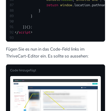
87
return
window
.
location
.
pathname
;
88
            }
89
        }
90
91
    })();
92
</
script
>
93
Fügen Sie es nun in das Code-Feld links im
ThriveCart-Editor ein. Es sollte so aussehen:
Code hinzugefügt