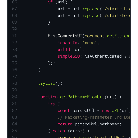
66
if
 (url) {
67
                url = url.
replace
(
'/starte-hier'
68
                url = url.
replace
(
'/start-here'
,
69
            }
70
71
FastCommentsUI
(
document
.
getElementBy
72
tenantId
: 
'demo'
,
73
urlId
: url,
74
simpleSSO
: isAuthenticated ? sim
75
            });
76
        }
77
78
tryLoad
();
79
80
function
getPathnameFromUrl
(
url
) {
81
try
 {
82
const
 parsedUrl = 
new
URL
(url);
83
// Marketing-Parameter und Domai
84
return
 parsedUrl.
pathname
;
85
            } 
catch
 (error) {
86
console
.
error
(
"Invalid URL"
, url