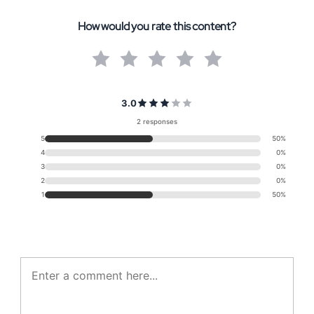
How would you rate this content?
3.0
2 responses
5
50%
4
0%
3
0%
2
0%
1
50%