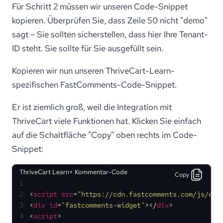
Für Schritt 2 müssen wir unseren Code-Snippet
kopieren. Überprüfen Sie, dass Zeile 50 nicht "demo"
sagt – Sie sollten sicherstellen, dass hier Ihre Tenant-
ID steht. Sie sollte für Sie ausgefüllt sein.
Kopieren wir nun unseren ThriveCart-Learn-
spezifischen FastComments-Code-Snippet.
Er ist ziemlich groß, weil die Integration mit
ThriveCart viele Funktionen hat. Klicken Sie einfach
auf die Schaltfläche "Copy" oben rechts im Code-
Snippet:
ThriveCart Learn+ Kommentar-Code
Copy
1
2
<
script
src
=
"https://cdn.fastcomments.com/js/emb
3
<
div
id
=
"fastcomments-widget"
>
</
div
>
4
<
script
>