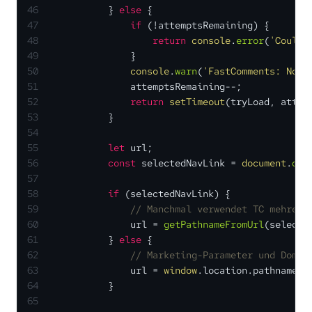
46
            } 
else
 {
47
if
 (!attemptsRemaining) {
48
return
console
.
error
(
'Could 
49
                }
50
console
.
warn
(
'FastComments: No u
51
                attemptsRemaining--;
52
return
setTimeout
(tryLoad, attem
53
            }
54
55
let
 url;
56
const
 selectedNavLink = 
document
.
que
57
58
if
 (selectedNavLink) {
59
// Manchmal verwendet TC mehrere
60
                url = 
getPathnameFromUrl
(selecte
61
            } 
else
 {
62
// Marketing-Parameter und Domai
63
                url = 
window
.
location
.
pathname
;
64
            }
65