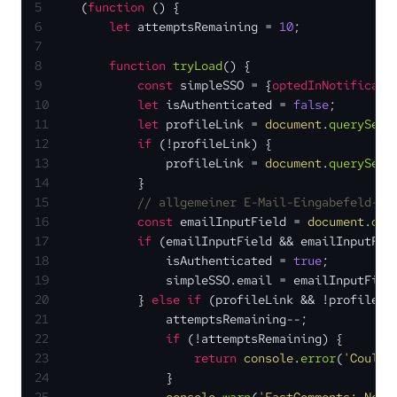
5
    (
function
 (
) {
6
let
 attemptsRemaining = 
10
;
7
8
function
tryLoad
(
) {
9
const
 simpleSSO = {
optedInNotificati
10
let
 isAuthenticated = 
false
;
11
let
 profileLink = 
document
.
querySele
12
if
 (!profileLink) {
13
                profileLink = 
document
.
querySele
14
            }
15
// allgemeiner E-Mail-Eingabefeld-Se
16
const
 emailInputField = 
document
.
que
17
if
 (emailInputField && emailInputFie
18
                isAuthenticated = 
true
;
19
                simpleSSO.
email
 = emailInputFiel
20
            } 
else
if
 (profileLink && !profileLi
21
                attemptsRemaining--;
22
if
 (!attemptsRemaining) {
23
return
console
.
error
(
'Could 
24
                }