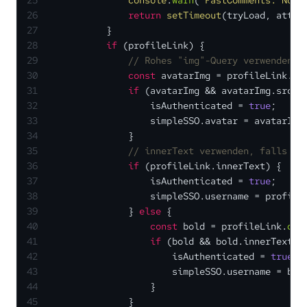
25
console
.
warn
(
'FastComments: No u
26
return
setTimeout
(tryLoad, attem
27
            }
28
if
 (profileLink) {
29
// Rohes "img"-Query verwenden, 
30
const
 avatarImg = profileLink.
qu
31
if
 (avatarImg && avatarImg.
src
) 
32
                    isAuthenticated = 
true
;
33
                    simpleSSO.
avatar
 = avatarImg
34
                }
35
// innerText verwenden, falls Th
36
if
 (profileLink.
innerText
) {
37
                    isAuthenticated = 
true
;
38
                    simpleSSO.
username
 = profile
39
                } 
else
 {
40
const
 bold = profileLink.
que
41
if
 (bold && bold.
innerText
) 
42
                        isAuthenticated = 
true
;
43
                        simpleSSO.
username
 = bol
44
                    }
45
                }