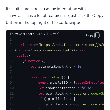
It's quite large, because the integration with
ThriveCart has a lot of features, so just click the Copy
button in the top right of the code snippet:
ThriveCart Learn+ コメントコード
Copy
1
2
<
script
src
=
"https://cdn.fastcomments.com/js/emb
3
<
div
id
=
"fastcomments-widget"
>
</
div
>
4
<
script
>
5
    (
function
 (
) {
6
let
 attemptsRemaining = 
10
;
7
8
function
tryLoad
(
) {
9
const
 simpleSSO = {
optedInNotificati
10
let
 isAuthenticated = 
false
;
11
let
 profileLink = 
document
.
querySele
12
if
 (!profileLink) {
13
                profileLink = 
document
.
querySele
14
            }