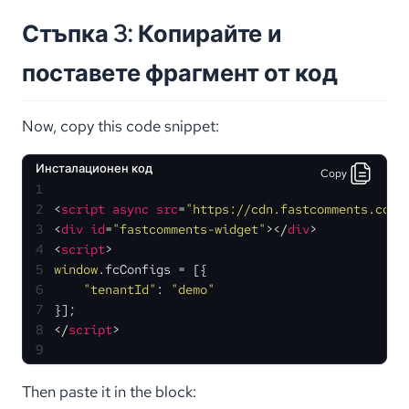
Стъпка 3: Копирайте и
поставете фрагмент от код
Now, copy this code snippet:
Инсталационен код
Copy
1
2
<
script
async
src
=
"https://cdn.fastcomments.com/
3
<
div
id
=
"fastcomments-widget"
>
</
div
>
4
<
script
>
5
window
.
fcConfigs
 = [{
6
"tenantId"
: 
"demo"
7
}];
8
</
script
>
9
Then paste it in the block: