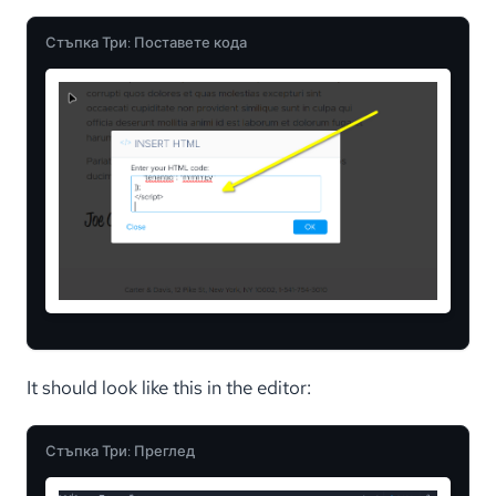
Стъпка Три: Поставете кода
It should look like this in the editor:
Стъпка Три: Преглед