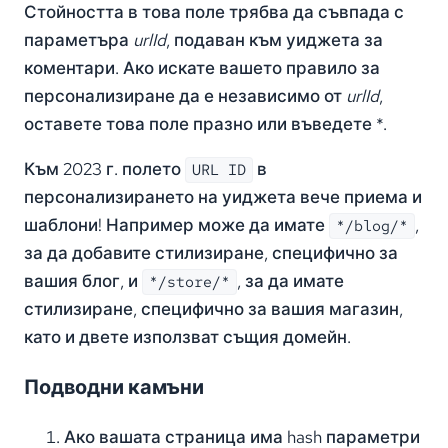
Стойността в това поле трябва да съвпада с
параметъра
urlId
, подаван към уиджета за
коментари. Ако искате вашето правило за
персонализиране да е независимо от
urlId
,
оставете това поле празно или въведете *.
Към 2023 г. полето
в
URL ID
персонализирането на уиджета вече приема и
шаблони! Например може да имате
,
*/blog/*
за да добавите стилизиране, специфично за
вашия блог, и
, за да имате
*/store/*
стилизиране, специфично за вашия магазин,
като и двете използват същия домейн.
Подводни камъни
Ако вашата страница има hash параметри