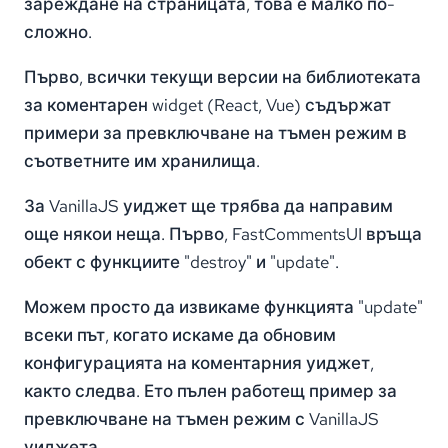
зареждане на страницата, това е малко по-
сложно.
Първо, всички текущи версии на библиотеката
за коментарен widget (React, Vue) съдържат
примери за превключване на тъмен режим в
съответните им хранилища.
За VanillaJS уиджет ще трябва да направим
още някои неща. Първо, FastCommentsUI връща
обект с функциите "destroy" и "update".
Можем просто да извикаме функцията "update"
всеки път, когато искаме да обновим
конфигурацията на коментарния уиджет,
както следва. Ето пълен работещ пример за
превключване на тъмен режим с VanillaJS
уиджета.