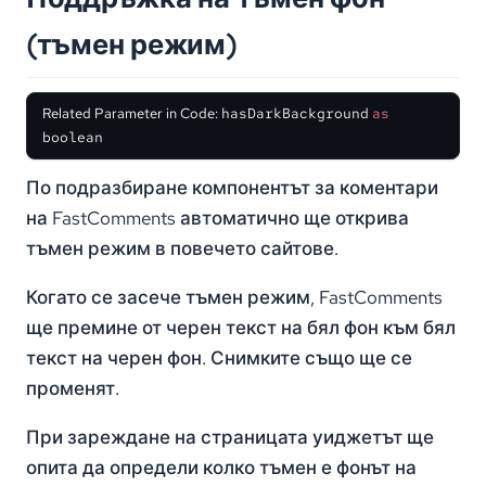
(тъмен режим)
Related Parameter in Code:
hasDarkBackground
as
boolean
По подразбиране компонентът за коментари
на FastComments автоматично ще открива
тъмен режим в повечето сайтове.
Когато се засече тъмен режим, FastComments
ще премине от черен текст на бял фон към бял
текст на черен фон. Снимките също ще се
променят.
При зареждане на страницата уиджетът ще
опита да определи колко тъмен е фонът на