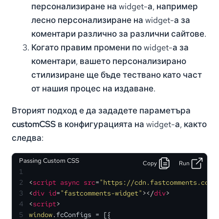
персонализиране на widget-а, например
лесно персонализиране на widget-а за
коментари различно за различни сайтове.
Когато правим промени по widget-а за
коментари, вашето персонализирано
стилизиране ще бъде тествано като част
от нашия процес на издаване.
Вторият подход е да зададете параметъра
customCSS
в конфигурацията на widget-а, както
следва:
Passing Custom CSS
Copy
Run
1
2
<
script
async
src
=
"https://cdn.fastcomments.com/
3
<
div
id
=
"fastcomments-widget"
>
</
div
>
4
<
script
>
5
window
.
fcConfigs
 = [{