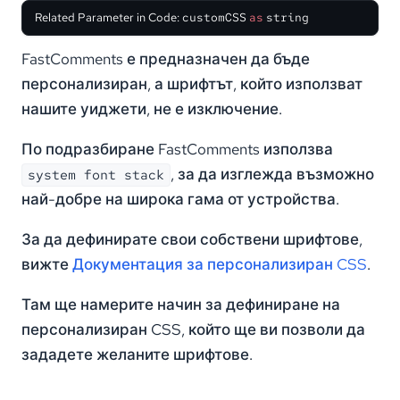
Related Parameter in Code:
customCSS
as
string
FastComments е предназначен да бъде
персонализиран, а шрифтът, който използват
нашите уиджети, не е изключение.
По подразбиране FastComments използва
, за да изглежда възможно
system font stack
най-добре на широка гама от устройства.
За да дефинирате свои собствени шрифтове,
вижте
Документация за персонализиран CSS
.
Там ще намерите начин за дефиниране на
персонализиран CSS, който ще ви позволи да
зададете желаните шрифтове.