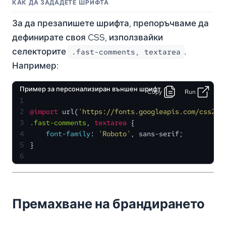
КАК ДА ЗАДАДЕТЕ ШРИФТА
За да презапишете шрифта, препоръчваме да
дефинирате своя CSS, използвайки
селекторите
.
.fast-comments, textarea
Например:
Пример за персонализиран външен шрифт
Copy
Run
1
2
@import
 url(
'https://fonts.googleapis.com/css2?f
3
.fast-comments
, 
textarea
 {
4
font-family
: 
'Roboto'
, sans-serif;
5
}
6
Премахване на брандирането