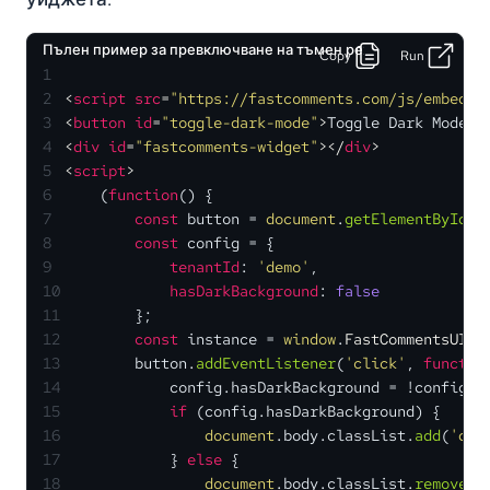
Пълен пример за превключване на тъмен режим
Copy
Run
1
2
<
script
src
=
"https://fastcomments.com/js/embed-v
3
<
button
id
=
"toggle-dark-mode"
>
Toggle Dark Mode
</
4
<
div
id
=
"fastcomments-widget"
>
</
div
>
5
<
script
>
6
    (
function
(
) {
7
const
 button = 
document
.
getElementById
(
'
8
const
 config = {
9
tenantId
: 
'demo'
,
10
hasDarkBackground
: 
false
11
        };
12
const
 instance = 
window
.
FastCommentsUI
(
d
13
        button.
addEventListener
(
'click'
, 
functio
14
            config.
hasDarkBackground
 = !config.
h
15
if
 (config.
hasDarkBackground
) {
16
document
.
body
.
classList
.
add
(
'dar
17
            } 
else
 {
18
document
.
body
.
classList
.
remove
(
'