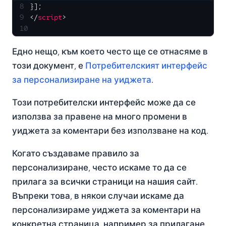
8
}];
9
</
script
>
10
Едно нещо, към което често ще се отнасяме в
този документ, е
Потребителският интерфейс
за персонализиране на уиджета
.
Този потребителски интерфейс може да се
използва за правене на много промени в
уиджета за коментари без използване на код.
Когато създаваме правило за
персонализиране, често искаме то да се
прилага за всички страници на нашия сайт.
Въпреки това, в някои случаи искаме да
персонализираме уиджета за коментари на
конкретна страница, например за прилагане