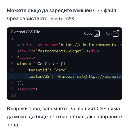
Можете също да заредите външен CSS файл
чрез свойството
:
customCSS
External CSS File
Copy
Run
1
2
<
script
async
src
=
"https://cdn.fastcomments.com/
3
<
div
id
=
"fastcomments-widget"
>
</
div
>
4
<
script
>
5
window
.
fcConfigs
 = [{
6
"tenantId"
: 
"demo"
,
7
"customCSS"
: 
"@import url(https://example.co
8
}];
9
</
script
>
10
Въпреки това, запомнете, че вашият CSS няма
да може да бъде тестван от нас, ако направите
това.