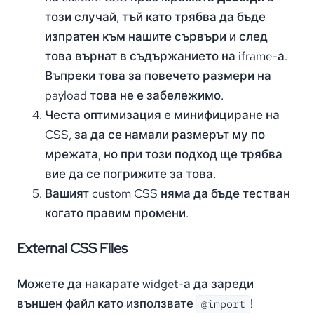
този случай, тъй като трябва да бъде
изпратен към нашите сървъри и след
това върнат в съдържанието на iframe-а.
Въпреки това за повечето размери на
payload това не е забележимо.
Честа оптимизация е минифициране на
CSS, за да се намали размерът му по
мрежата, но при този подход ще трябва
вие да се погрижите за това.
Вашият custom CSS няма да бъде тестван
когато правим промени.
External CSS Files
Можете да накарате widget-а да зареди
външен файл като използвате
!
@import