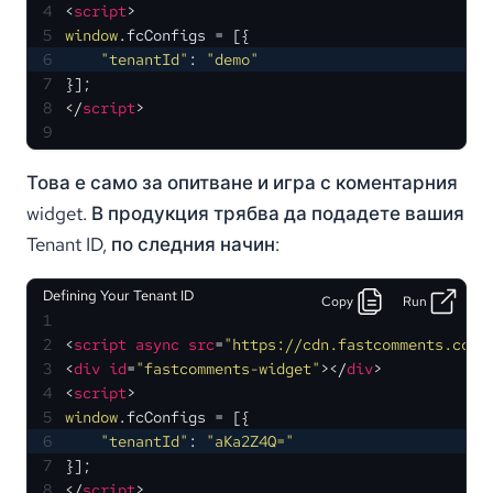
4
<
script
>
5
window
.
fcConfigs
 = [{
6
"tenantId"
: 
"demo"
7
}];
8
</
script
>
9
Това е само за опитване и игра с коментарния
widget. В продукция трябва да подадете вашия
Tenant ID, по следния начин:
Defining Your Tenant ID
Copy
Run
1
2
<
script
async
src
=
"https://cdn.fastcomments.com/
3
<
div
id
=
"fastcomments-widget"
>
</
div
>
4
<
script
>
5
window
.
fcConfigs
 = [{
6
"tenantId"
: 
"aKa2Z4Q="
7
}];
8
</
script
>