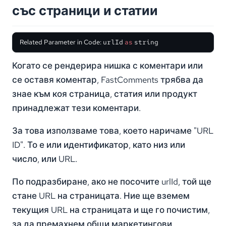
със страници и статии
Related Parameter in Code:
urlId
as
string
Когато се рендерира нишка с коментари или
се оставя коментар, FastComments трябва да
знае към коя страница, статия или продукт
принадлежат тези коментари.
За това използваме това, което наричаме "URL
ID". То е или идентификатор, като низ или
число, или URL.
По подразбиране, ако не посочите urlId, той ще
стане URL на страницата. Ние ще вземем
текущия URL на страницата и ще го почистим,
за да премахнем общи маркетингови