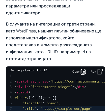
параметри или проследяващи
идентификатори.
В случаите на интеграции от трети страни,
като WordPress, нашият плъгин обикновено ще
използва идентификатора, който
представлява в момента разглежданата
информация, като URL ID, например id на
статията/страницата.
Defining a Custom URL ID
Copy
Run
1
2
<
script
async
src
=
"https://cdn.fastcomments.com/
3
<
div
id
=
"fastcomments-widget"
>
</
div
>
4
<
script
>
5
window
.
fcConfigs
 = [{
6
"tenantId"
: 
"demo"
,
7
"urlId"
: 
"https://example.com/page"