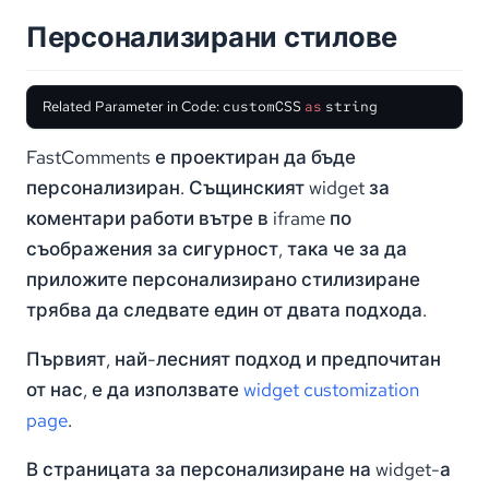
Персонализирани стилове
Related Parameter in Code:
customCSS
as
string
FastComments е проектиран да бъде
персонализиран. Същинският widget за
коментари работи вътре в iframe по
съображения за сигурност, така че за да
приложите персонализирано стилизиране
трябва да следвате един от двата подхода.
Първият, най-лесният подход и предпочитан
от нас, е да използвате
widget customization
page
.
В страницата за персонализиране на widget-а