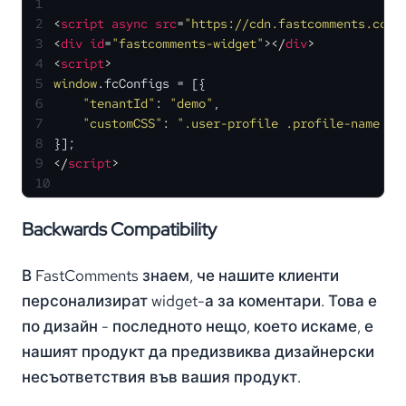
1
2
<
script
async
src
=
"https://cdn.fastcomments.com/
3
<
div
id
=
"fastcomments-widget"
>
</
div
>
4
<
script
>
5
window
.
fcConfigs
 = [{
6
"tenantId"
: 
"demo"
,
7
"customCSS"
: 
".user-profile .profile-name { 
8
}];
9
</
script
>
10
Backwards Compatibility
В FastComments знаем, че нашите клиенти
персонализират widget-а за коментари. Това е
по дизайн - последното нещо, което искаме, е
нашият продукт да предизвиква дизайнерски
несъответствия във вашия продукт.