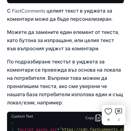
С FastComments целият текст в уиджета за
коментари може да бъде персонализиран.
Можете да замените един елемент от текста,
като бутона за изпращане, или целия текст
във въпросния уиджeт за коментари.
По подразбиране текстът в уиджета за
коментари се превежда въз основа на локала
на потребителя. Въпреки това можем да
пренапишем текста, ако сме уверени че
нашата база потребители използва един и същ
локал/език, например:
Custom Text
Copy
Run
18
2
1
2
<
script
async
src
=
"https://cdn.fastcomments.com/