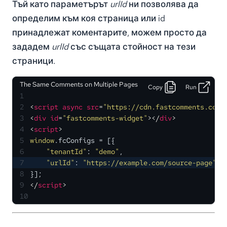
Тъй като параметърът
urlId
ни позволява да
определим към коя страница или id
принадлежат коментарите, можем просто да
зададем
urlId
със същата стойност на тези
страници.
The Same Comments on Multiple Pages
Copy
Run
1
2
<
script
async
src
=
"https://cdn.fastcomments.com/
3
<
div
id
=
"fastcomments-widget"
>
</
div
>
4
<
script
>
5
window
.
fcConfigs
 = [{
6
"tenantId"
: 
"demo"
,
7
"urlId"
: 
"https://example.com/source-page"
8
}];
9
</
script
>
10