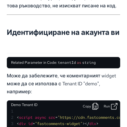
това ръководство, не изискват писане на код.
Идентифициране на акаунта ви
Related Parameter in Code:
tenantId
as
string
Може да забележите, че коментарният widget
може да се използва с Tenant ID "demo",
например:
Demo Tenant ID
Copy
Run
1
2
<
script
async
src
=
"https://cdn.fastcomments.com/
3
<
div
id
=
"fastcomments-widget"
>
</
div
>