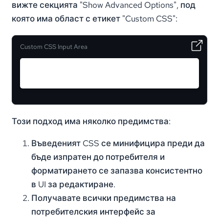
вижте секцията "Show Advanced Options", под
която има област с етикет "Custom CSS":
Custom CSS Input Area
Този подход има няколко предимства:
Въведеният CSS се минифицира преди да
бъде изпратен до потребителя и
форматирането се запазва консистентно
в UI за редактиране.
Получавате всички предимства на
потребителския интерфейс за