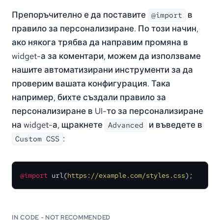
Препоръчително е да поставите
в
@import
правило за персонализиране. По този начин,
ако някога трябва да направим промяна в
widget-а за коментари, можем да използваме
нашите автоматизирани инструменти за да
проверим вашата конфигурация. Така
например, бихте създали правило за
персонализиране в UI-то за персонализиране
на widget-а, щракнете
и въведете в
Advanced
:
Custom CSS
@import
 url(
https://example.com/styles.css
);
IN CODE - NOT RECOMMENDED