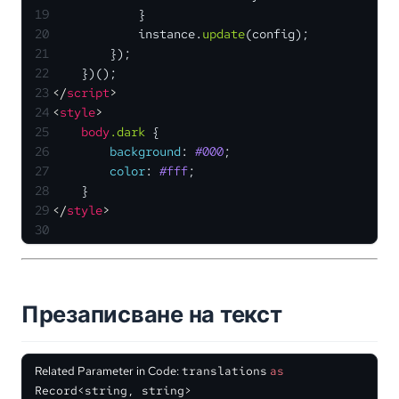
19
            }
20
            instance.
update
(config);
21
        });
22
    })();
23
</
script
>
24
<
style
>
25
body
.dark
 {
26
background
: 
#000
;
27
color
: 
#fff
;
28
    }
29
</
style
>
30
Презаписване на текст
Related Parameter in Code:
translations
as
Record<string, string>