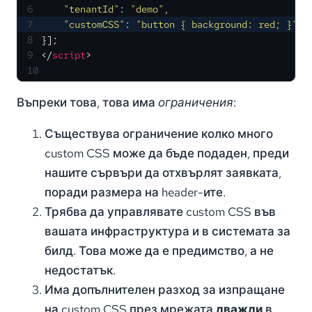
6
"tenantId"
: 
"demo"
,
7
"customCSS"
: 
"button { background: red; }"
8
}];
9
</
script
>
10
Въпреки това, това има
ограничения
:
Съществува ограничение колко много
custom CSS може да бъде подаден, преди
нашите сървъри да отхвърлят заявката,
поради размера на header-ите.
Трябва да управлявате custom CSS във
вашата инфраструктура и в системата за
билд. Това може да е предимство, а не
недостатък.
Има допълнителен разход за изпращане
на custom CSS през мрежата
дважди
в