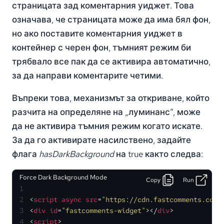
страницата зад коментарния уиджет. Това
означава, че страницата може да има бял фон,
но ако поставите коментарния уиджет в
контейнер с черен фон, тъмният режим би
трябвало все пак да се активира автоматично,
за да направи коментарите четими.
Въпреки това, механизмът за откриване, който
разчита на определяне на „луминанс“, може
да не активира тъмния режим когато искате.
За да го активирате насилствено, задайте
флага
hasDarkBackground
на true както следва:
Force Dark Background Mode
Copy
Run
1
2
<
script
async
src
=
"https://cdn.fastcomments.com/
3
<
div
id
=
"fastcomments-widget"
>
</
div
>
4
<
script
>