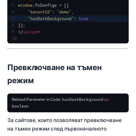
5
window
.
fcConfigs
 = [{
6
"tenantId"
: 
"demo"
,
7
"hasDarkBackground"
: 
true
8
}];
9
</
script
>
10
Превключване на тъмен
режим
Related Parameter in Code:
hasDarkBackground
as
boolean
За сайтове, които позволяват превключване
на тъмен режим след първоначалното