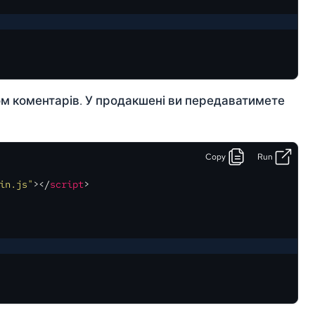
м коментарів. У продакшені ви передаватимете
Copy
Run
in.js"
>
</
script
>