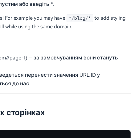
пустим або введіть *.
rns! For example you may have
to add styling
*/blog/*
 all while using the same domain.
com#page-1) — за замовчуванням вони стануть
доведеться перенести значення URL ID у
ться до нас.
их сторінках