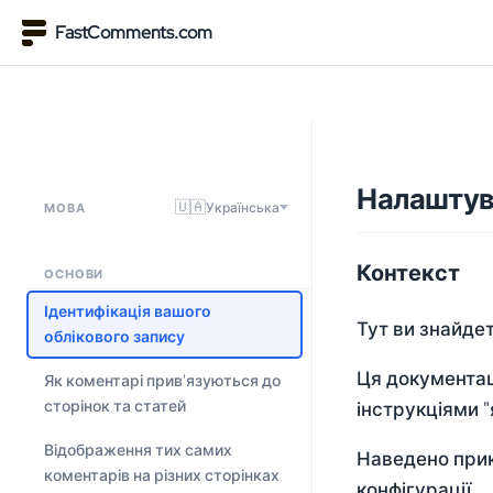
FastComments.com
Налаштув
🇺🇦
Українська
МОВА
Контекст
ОСНОВИ
Ідентифікація вашого
Тут ви знайде
облікового запису
Ця документац
Як коментарі прив'язуються до
сторінок та статей
інструкціями 
Відображення тих самих
Наведено прик
коментарів на різних сторінках
конфігурації.