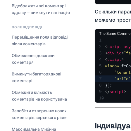
Відображати всі коментарі
Оскільки пар
одразу — вимкнути пагінацію
можемо прост
ПОЛЕ ВІДПОВІДІ
The Same Comment
Переміщення поля відповіді
1
після коментарів
2
<
script
asy
3
<
div
id
=
"fa
Обмеження довжини
4
<
script
>
коментаря
5
window
.
fcCo
6
"tenant
Вимкнути багаторядкові
7
"urlId"
коментарі
8
}];
9
</
script
>
Обмежити кількість
10
коментарів на користувача
Запобігти створенню нових
коментарів верхнього рівня
Індивіду
Максимальна глибина