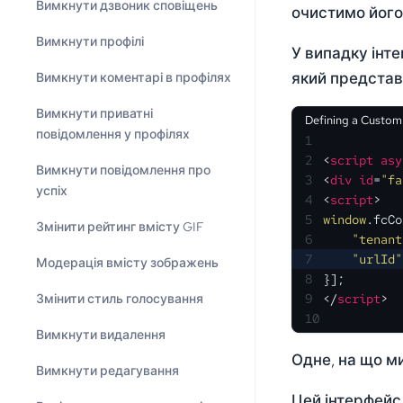
Вимкнути дзвоник сповіщень
очистимо його
Вимкнути профілі
У випадку інте
який представл
Вимкнути коментарі в профілях
Вимкнути приватні
Defining a Custom
повідомлення у профілях
1
2
<
script
asy
Вимкнути повідомлення про
3
<
div
id
=
"fa
успіх
4
<
script
>
5
window
.
fcCo
Змінити рейтинг вмісту GIF
6
"tenant
7
"urlId"
Модерація вмісту зображень
8
}];
Змінити стиль голосування
9
</
script
>
10
Вимкнути видалення
Одне, на що м
Вимкнути редагування
Цей інтерфейс