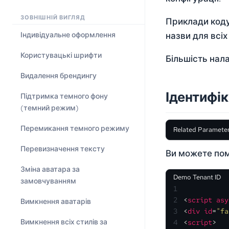
ЗОВНІШНІЙ ВИГЛЯД
Приклади коду 
назви для всіх
Індивідуальне оформлення
Користувацькі шрифти
Більшість нал
Видалення брендингу
Ідентифік
Підтримка темного фону
(темний режим)
Перемикання темного режиму
Related Parameter
Перевизначення тексту
Ви можете пом
Зміна аватара за
Demo Tenant ID
замовчуванням
1
2
<
script
asy
Вимкнення аватарів
3
<
div
id
=
"fa
Вимкнення всіх стилів за
4
<
script
>