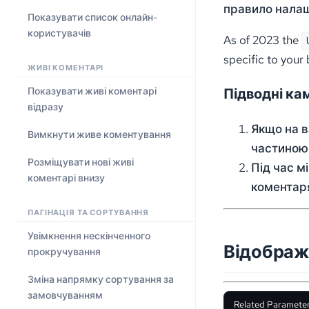
правило нала
Показувати список онлайн-
користувачів
As of 2023 the
specific to your
ЖИВІ КОМЕНТАРІ
Підводні ка
Показувати живі коментарі
відразу
Якщо на в
Вимкнути живе коментування
частиною 
Розміщувати нові живі
Під час м
коментарі внизу
коментаря
ПАГІНАЦІЯ ТА СОРТУВАННЯ
Увімкнення нескінченного
Відображе
прокручування
Зміна напрямку сортування за
замовчуванням
Related Parameter