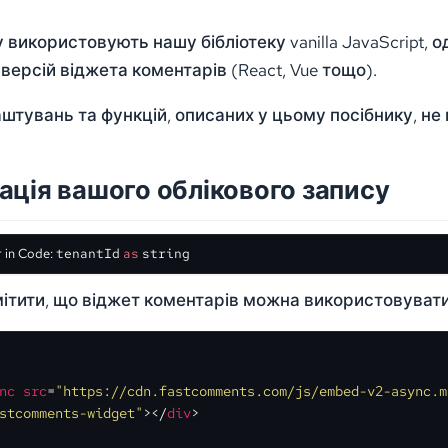
використовують нашу бібліотеку vanilla JavaScript, 
 версій віджета коментарів (React, Vue тощо).
аштувань та функцій, описаних у цьому посібнику, не
ація вашого облікового запису
 in Code:
tenantId
as
string
ітити, що віджет коментарів можна використовувати з
nc
src
=
"https://cdn.fastcomments.com/js/embed-v2-async.m
stcomments-widget"
>
</
div
>