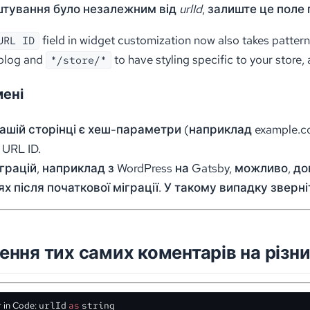
штування було незалежним від
urlId
, залиште це поле 
field in widget customization now also takes patte
URL ID
 blog and
to have styling specific to your store,
*/store/*
мені
ашій сторінці є хеш-параметри (наприклад example.
URL ID.
іграцій, наприклад з WordPress на Gatsby, можливо, 
х після початкової міграції. У такому випадку зверні
ння тих самих коментарів на різн
 in Code:
urlId
as
string