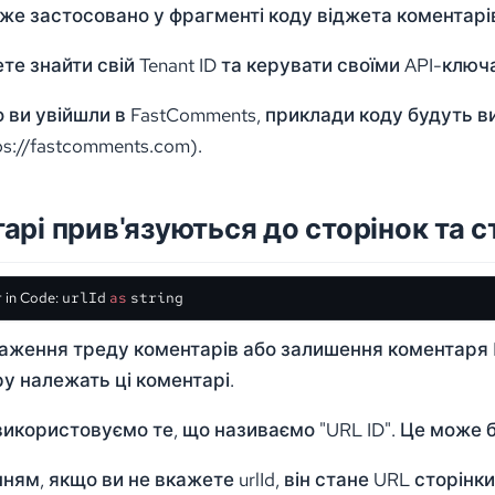
 вже застосовано у фрагменті коду віджета коментар
те знайти свій Tenant ID та керувати своїми API-клю
о ви увійшли в FastComments, приклади коду будуть в
ps://fastcomments.com).
арі прив'язуються до сторінок та 
 in Code:
urlId
as
string
раження треду коментарів або залишення коментаря Fa
ру належать ці коментарі.
икористовуємо те, що називаємо "URL ID". Це може бу
ям, якщо ви не вкажете urlId, він стане URL сторінк