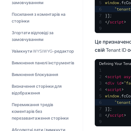
5
window
.
fcCo
замовчуванням
6
"tenant
Посилання з коментарів на
7
}];
сторінки
8
</
script
>
9
Згортати відповіді за
замовчуванням
Це призначено
свій Tenant ID о
Увімкнути WYSIWYG-редактор
Вимкнення панелі інструментів
Defining Your Tena
1
Вимкнення блокування
2
<
script
asy
3
<
div
id
=
"fa
Визначення сторінки для
4
<
script
>
відображення
5
window
.
fcCo
6
"tenant
Перемикання тредів
7
}];
коментарів без
8
</
script
>
перезавантаження сторінки
9
Абсолютні дати (вимкнути