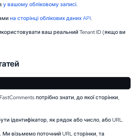
ів
у вашому обліковому записі
.
чами
на сторінці облікових даних API
.
икористовувати ваш реальний Tenant ID (якщо ви
статей
stComments потрібно знати, до якої сторінки,
ти ідентифікатор, як рядок або число, або URL.
и. Ми візьмемо поточний URL сторінки, та