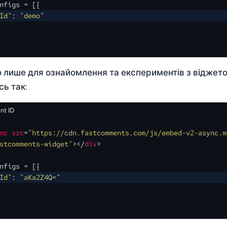
nfigs
 = [{
Id"
: 
"demo"
 лише для ознайомлення та експериментів з віджето
сь так:
nt ID
nc
src
=
"https://cdn.fastcomments.com/js/embed-v2-async.m
stcomments-widget"
>
</
div
>
nfigs
 = [{
Id"
: 
"aKa2Z4Q="