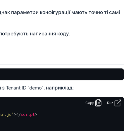
однак параметри конфігурації мають точно ті самі
 потребують написання коду.
 Tenant ID "demo", наприклад:
Copy
Run
in.js"
>
</
script
>