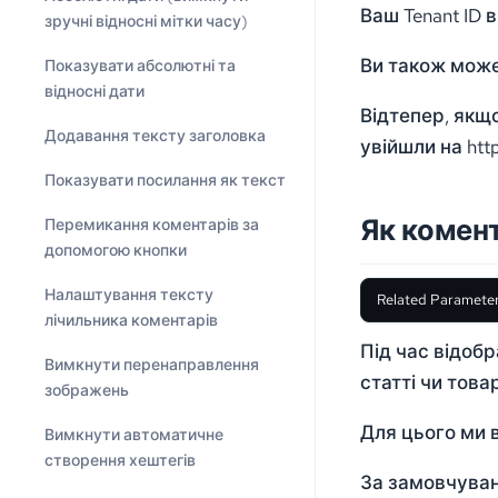
Ваш Tenant ID
зручні відносні мітки часу)
Ви також може
Показувати абсолютні та
відносні дати
Відтепер, якщ
Додавання тексту заголовка
увійшли на htt
Показувати посилання як текст
Як комент
Перемикання коментарів за
допомогою кнопки
Налаштування тексту
Related Parameter
лічильника коментарів
Під час відоб
Вимкнути перенаправлення
статті чи това
зображень
Для цього ми в
Вимкнути автоматичне
створення хештегів
За замовчуванн