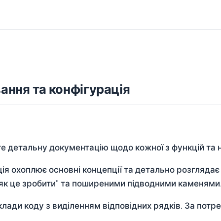
ання та конфігурація
те детальну документацію щодо кожної з функцій та н
ія охоплює основні концепції та детально розглядає
"як це зробити" та поширеними підводними каменями
лади коду з виділенням відповідних рядків. За потре