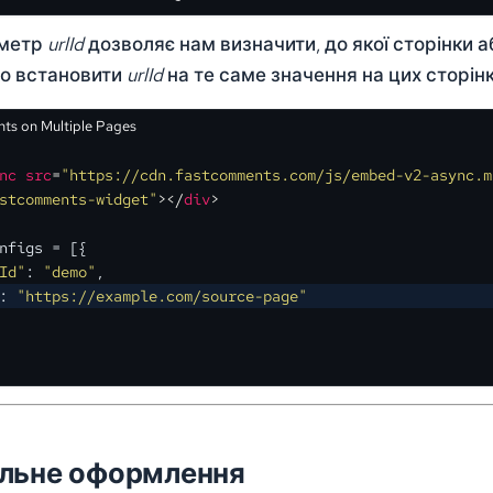
аметр
urlId
дозволяє нам визначити, до якої сторінки а
о встановити
urlId
на те саме значення на цих сторінк
s on Multiple Pages
nc
src
=
"https://cdn.fastcomments.com/js/embed-v2-async.m
stcomments-widget"
>
</
div
>
nfigs
 = [{
Id"
: 
"demo"
,
: 
"https://example.com/source-page"
альне оформлення