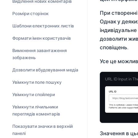
Виділення нових коментарів
При створенні
Розміри сторінок
Однак у деяки
Шаблони електронних листів
індивідуальне
Формати імен користувачів
дозволити живи
сповіщень.
Вимкнення завантаження
зображень
Усе це можливо
Дозволити вбудовування медіа
URL ID Input in T
Увімкнути поле пошуку
Увімкнути спойлери
Увімкнути лічильники
переглядів коментарів
Показувати значки в верхній
Значення в ць
панелі