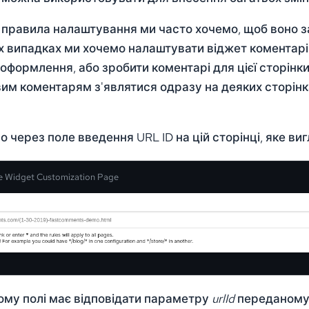
 правила налаштування ми часто хочемо, щоб воно за
х випадках ми хочемо налаштувати віджет коментарів 
 оформлення, або зробити коментарі для цієї сторінк
м коментарям з'являтися одразу на деяких сторінках,
 через поле введення URL ID на цій сторінці, яке виг
he Widget Customization Page
ому полі має відповідати параметру
urlId
переданому 