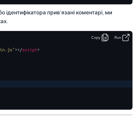
бо ідентифікатора прив'язані коментарі, ми
ах.
Copy
Run
in.js"
>
</
script
>