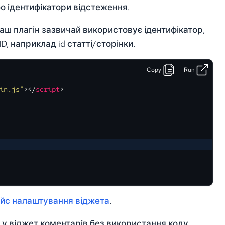
о ідентифікатори відстеження.
наш плагін зазвичай використовує ідентифікатор,
, наприклад id статті/сторінки.
Copy
Run
in.js"
>
</
script
>
ейс налаштування віджета
.
у віджет коментарів без використання коду.