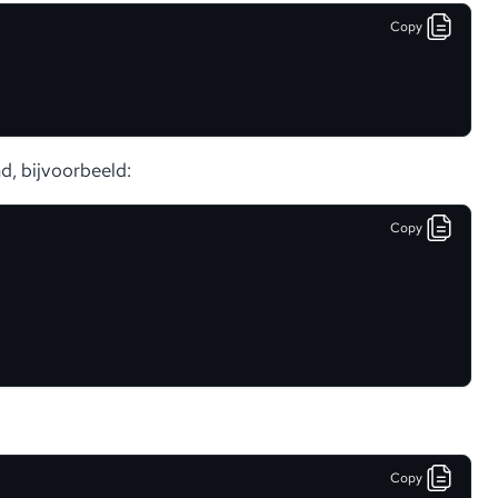
Copy
, bijvoorbeeld:
Copy
Copy