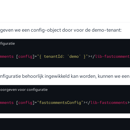
geven we een config-object door voor de demo-tenant:
figuratie
mments
 [
config
]=
"{ tenantId: 'demo' }"
>
</
lib-fastcomment
figuratie behoorlijk ingewikkeld kan worden, kunnen we een
doorgeven voor configuratie
mments
 [
config
]=
"fastcommentsConfig"
>
</
lib-fastcomments
>