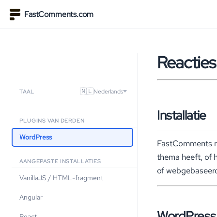
FastComments.com
Reacties
🇳🇱
Nederlands
TAAL
Installatie
PLUGINS VAN DERDEN
WordPress
FastComments maa
thema heeft, of 
AANGEPASTE INSTALLATIES
of webgebaseerde
VanillaJS / HTML-fragment
Angular
WordPres
React