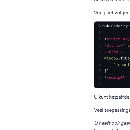
Voeg het volgen
Simple Code Snip
1
2
<
script
asy
3
<
div
id
=
"fa
4
<
script
>
5
window
.
fcCo
6
"tenant
7
}];
8
</
script
>
9
U kunt hetzelfde
Veel toepassing
U heeft ook geen