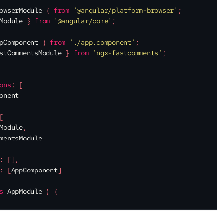
owserModule
 } 
from
'@angular/platform-browser'
;
Module
 } 
from
'@angular/core'
;
pComponent
 } 
from
'./app.component'
;
stCommentsModule
 } 
from
'ngx-fastcomments'
;
ons
: [
onent
[
Module
,
mentsModule
: [],
: [
AppComponent
]
s
AppModule
 { }