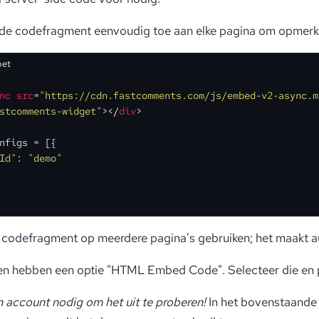
de codefragment eenvoudig toe aan elke pagina om opmerki
pet
nc
src
=
"https://cdn.fastcomments.com/js/embed-v2-async.m
stcomments-widget"
>
</
div
>
nfigs
 = [{
Id"
: 
"demo"
 codefragment op meerdere pagina's gebruiken; het maakt au
en hebben een optie "HTML Embed Code". Selecteer die en 
 account nodig om het uit te proberen!
In het bovenstaande f