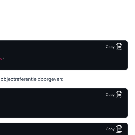
Copy
s
>
 objectreferentie doorgeven:
Copy
Copy