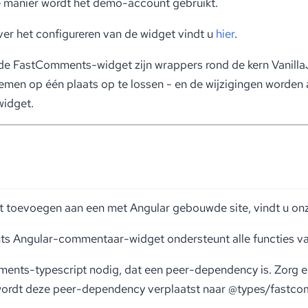
e manier wordt het demo-account gebruikt.
er het configureren van de widget vindt u
hier
.
 de FastComments-widget zijn wrappers rond de kern VanillaJS
emen op één plaats op te lossen - en de wijzigingen worden
idget.
wilt toevoegen aan een met Angular gebouwde site, vindt u 
Angular-commentaar-widget ondersteunt alle functies van d
ments-typescript nodig, dat een peer-dependency is. Zorg e
wordt deze peer-dependency verplaatst naar @types/fastcomm