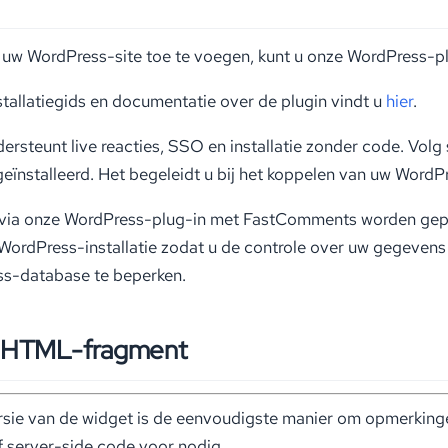
 uw WordPress-site toe te voegen, kunt u onze WordPress-p
stallatiegids en documentatie over de plugin vindt u
hier
.
ersteunt live reacties, SSO en installatie zonder code. Vol
geïnstalleerd. Het begeleidt u bij het koppelen van uw WordP
ie via onze WordPress-plug-in met FastComments worden gep
WordPress-installatie zodat u de controle over uw gegevens
s-database te beperken.
 / HTML-fragment
sie van de widget is de eenvoudigste manier om opmerkinge
f server-side code voor nodig.