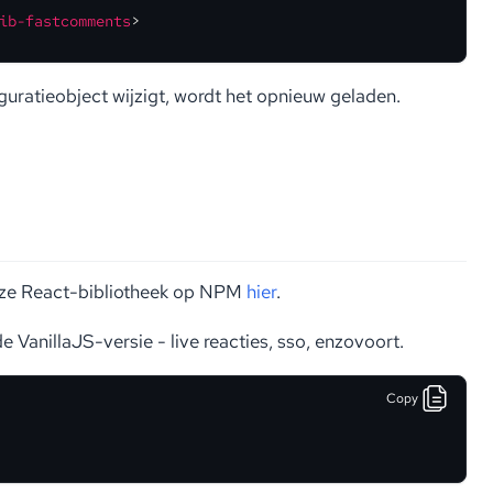
ib-fastcomments
>
uratieobject wijzigt, wordt het opnieuw geladen.
onze React-bibliotheek op NPM
hier
.
anillaJS-versie - live reacties, sso, enzovoort.
Copy