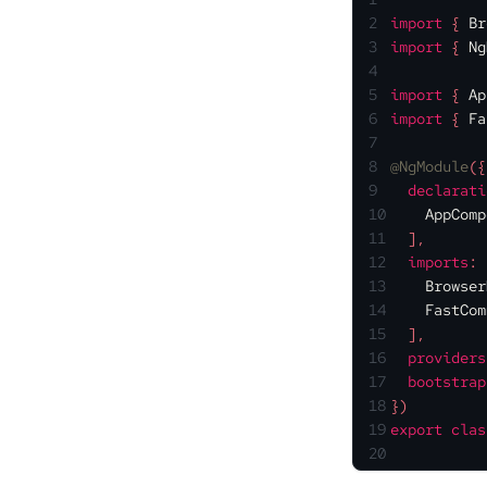
2
import
 { 
Br
3
import
 { 
Ng
4
5
import
 { 
Ap
6
import
 { 
Fa
7
8
@NgModule
({
9
declarati
10
AppComp
11
  ],
12
imports
: 
13
Browser
14
FastCom
15
  ],
16
providers
17
bootstrap
18
})
19
export
clas
20