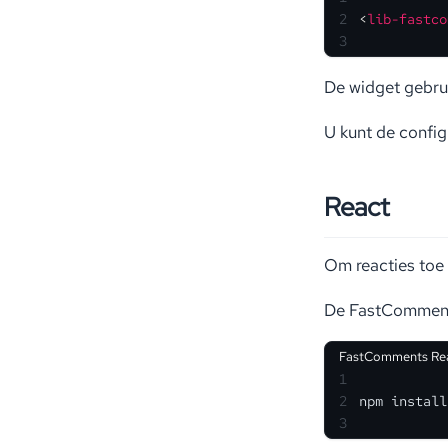
2
<
lib-fastco
3
De widget gebrui
U kunt de confi
React
Om reacties toe
De FastComments
FastComments Re
1
2
npm install
3