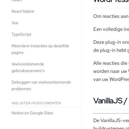
React Native
Om reacties aan
Vue
Een volledige in
TypeScript
Deze plug-in ond
Meerdere instanties op dezelfde
de plug-in hebt 
pagina
Alle reacties d
Veelvoorkomende
worden naar uw 
gebruiksscenario's
van uw WordPres
Debuggen van veelvoorkomende
problemen
VanillaJS
INSLUITEN IN DOCUMENTEN
Notion en Google Sites
De VanillaJS-ver
buildsystemen o