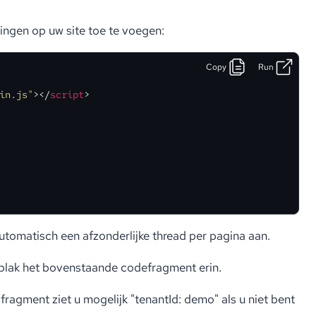
ngen op uw site toe te voegen:
Copy
Run
in.js"
>
</
script
>
tomatisch een afzonderlijke thread per pagina aan.
plak het bovenstaande codefragment erin.
ragment ziet u mogelijk "tenantId: demo" als u niet bent