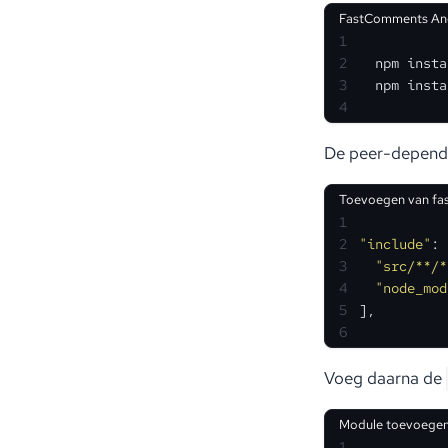
FastComments An
1
2
  npm insta
3
  npm insta
4
De peer-depende
Toevoegen van fa
1
2
"include"
: 
3
"src/**/*
4
"node_mod
5
],
6
Voeg daarna de
Module toevoegen
1