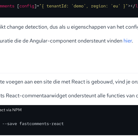
mments
 [
config
]=
"{ tenantId: 'demo', region: 'eu' }"
>
</
l
kt change detection, dus als u eigenschappen van het config
guratie die de Angular-component ondersteunt vinden
hier
.
 te voegen aan een site die met React is gebouwd, vind je 
 React-commentaarwidget ondersteunt alle functies van de V
act via NPM
 --save fastcomments-react