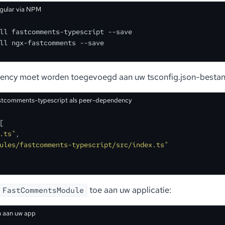
gular via NPM
ll fastcomments-typescript --save
ll ngx-fastcomments --save
ncy moet worden toegevoegd aan uw tsconfig.json-bestand
stcomments-typescript als peer-dependency
[
.ts"
,
ules/fastcomments-typescript/src/index.ts"
toe aan uw applicatie:
FastCommentsModule
 aan uw app