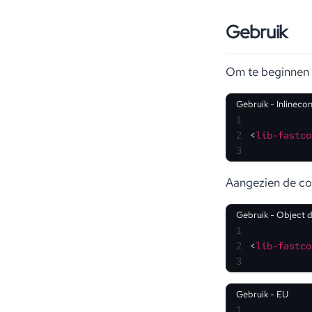
Gebruik
Om te beginnen 
Gebruik - Inlinecon
1
2
<
lib-fastco
3
Aangezien de con
Gebruik - Object 
1
2
<
lib-fastco
3
Gebruik - EU
1