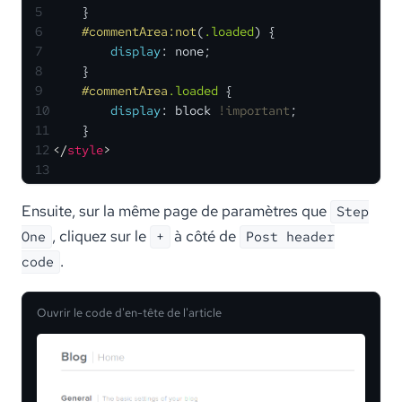
5
    }
6
#commentArea
:not
(
.loaded
) {
7
display
: none;
8
    }
9
#commentArea
.loaded
 {
10
display
: block 
!important
;
11
    }
12
</
style
>
13
Ensuite, sur la même page de paramètres que
Step
, cliquez sur le
à côté de
One
+
Post header
.
code
Ouvrir le code d'en-tête de l'article