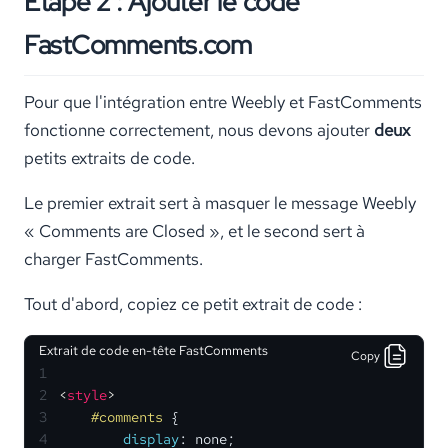
Étape 2 : Ajouter le code
FastComments.com
Pour que l'intégration entre Weebly et FastComments
fonctionne correctement, nous devons ajouter
deux
petits extraits de code.
Le premier extrait sert à masquer le message Weebly
« Comments are Closed », et le second sert à
charger FastComments.
Tout d'abord, copiez ce petit extrait de code :
Extrait de code en-tête FastComments
Copy
1
2
<
style
>
3
#comments
 {
4
display
: none;