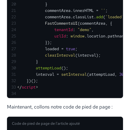
20
            }
21
            commentArea.
innerHTML
 = 
''
;
22
            commentArea.
classList
.
add
(
'loaded'
);
23
FastCommentsUI
(commentArea, {
24
tenantId
: 
"demo"
,
25
urlId
: 
window
.
location
.
pathname
26
            });
27
            loaded = 
true
;
28
clearInterval
(interval);
29
        }
30
attemptLoad
();
31
        interval = 
setInterval
(attemptLoad, 
300
)
32
    })();
33
</
script
>
34
Maintenant, collons notre code de pied de page :
Code de pied de page de l'article ajouté