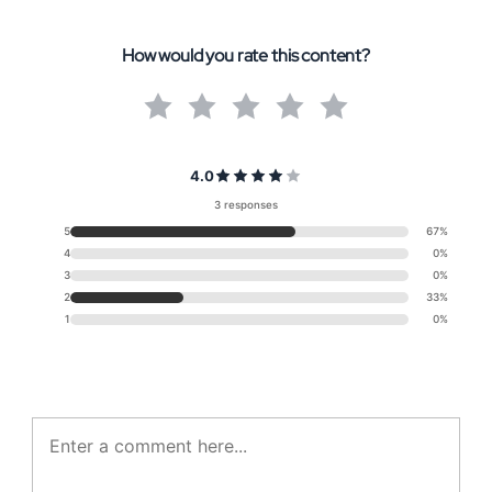
How would you rate this content?
4.0
3 responses
5
67%
4
0%
3
0%
2
33%
1
0%