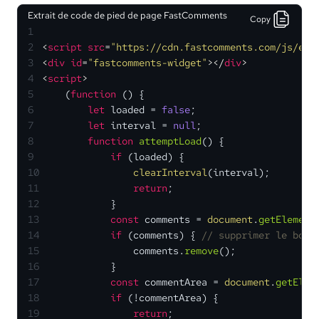
Extrait de code de pied de page FastComments
Copy
1
2
<
script
src
=
"https://cdn.fastcomments.com/js/emb
3
<
div
id
=
"fastcomments-widget"
>
</
div
>
4
<
script
>
5
    (
function
 (
) {
6
let
 loaded = 
false
;
7
let
 interval = 
null
;
8
function
attemptLoad
(
) {
9
if
 (loaded) {
10
clearInterval
(interval);
11
return
;
12
            }
13
const
 comments = 
document
.
getElement
14
if
 (comments) { 
// supprimer le bout
15
                comments.
remove
();
16
            }
17
const
 commentArea = 
document
.
getElem
18
if
 (!commentArea) {
19
return
;