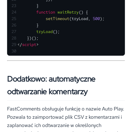
23
        }
24
function
waitRetry
(
) {
25
setTimeout
(tryLoad, 
500
);
26
        }
27
tryLoad
();
28
    })();
29
</
script
>
30
Dodatkowo: automatyczne
odtwarzanie komentarzy
FastComments obsługuje funkcję o nazwie Auto Play.
Pozwala to zaimportować plik CSV z komentarzami i
zaplanować ich odtwarzanie w określonych