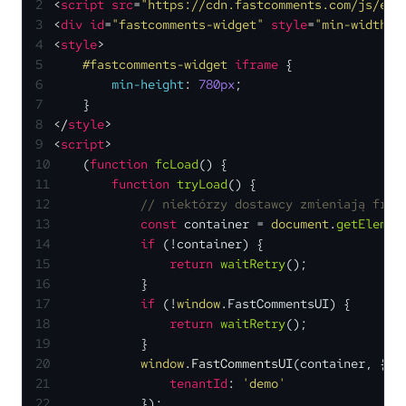
2
<
script
src
=
"https://cdn.fastcomments.com/js/emb
3
<
div
id
=
"fastcomments-widget"
style
=
"min-width: 
4
<
style
>
5
#fastcomments-widget
iframe
 {
6
min-height
: 
780px
;
7
    }
8
</
style
>
9
<
script
>
10
    (
function
fcLoad
(
) {
11
function
tryLoad
(
) {
12
// niektórzy dostawcy zmieniają frag
13
const
 container = 
document
.
getElemen
14
if
 (!container) {
15
return
waitRetry
();
16
            }
17
if
 (!
window
.
FastCommentsUI
) {
18
return
waitRetry
();
19
            }
20
window
.
FastCommentsUI
(container, {
21
tenantId
: 
'demo'
22
            });