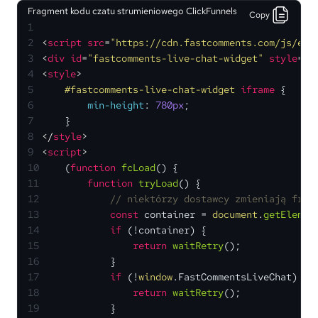
Fragment kodu czatu strumieniowego ClickFunnels
Copy
1
2
<
script
src
=
"https://cdn.fastcomments.com/js/emb
3
<
div
id
=
"fastcomments-live-chat-widget"
style
=
"w
4
<
style
>
5
#fastcomments-live-chat-widget
iframe
 {
6
min-height
: 
780px
;
7
    }
8
</
style
>
9
<
script
>
10
    (
function
fcLoad
(
) {
11
function
tryLoad
(
) {
12
// niektórzy dostawcy zmieniają frag
13
const
 container = 
document
.
getElemen
14
if
 (!container) {
15
return
waitRetry
();
16
            }
17
if
 (!
window
.
FastCommentsLiveChat
) {
18
return
waitRetry
();
19
            }