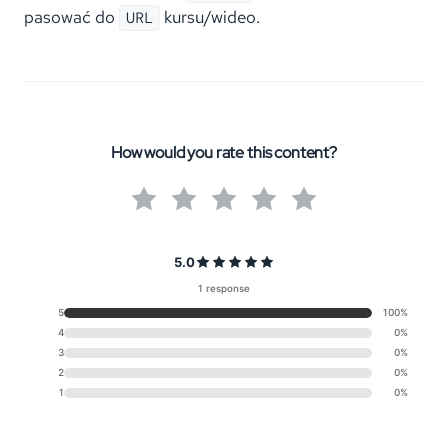
pasować do
kursu/wideo.
URL
How would you rate this content?
5.0
1 response
5
100%
4
0%
3
0%
2
0%
1
0%