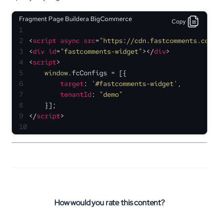
Fragment Page Buildera BigCommerce
Copy
1
2
<
script
async
src
=
"https://cdn.fastcomments.com/
3
<
div
id
=
"fastcomments-widget"
>
</
div
>
4
<
script
>
5
window
.
fcConfigs
 = [{
6
target
: 
'#fastcomments-widget'
,
7
tenantId
: 
"demo"
8
    }];
9
</
script
>
10
How would you rate this content?