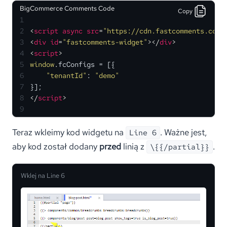
BigCommerce Comments Code
Copy
1
2
<
script
async
src
=
"https://cdn.fastcomments.com/
3
<
div
id
=
"fastcomments-widget"
>
</
div
>
4
<
script
>
5
window
.
fcConfigs
 = [{
6
"tenantId"
: 
"demo"
7
}];
8
</
script
>
9
Teraz wkleimy kod widgetu na
. Ważne jest,
Line 6
aby kod został dodany
przed
linią z
.
\{{/partial}}
Wklej na Line 6