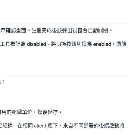
換金鑰，並顯示確認畫面。註冊完成後該彈出視窗會自動關閉。
會將新工具標記為
disabled
- 將切換按鈕切換為
enabled
，讓課
t
：
該部署應可用的組織單位，然後儲存。
錄 - 在相同 client 底下，來自不同部署的後續啟動將