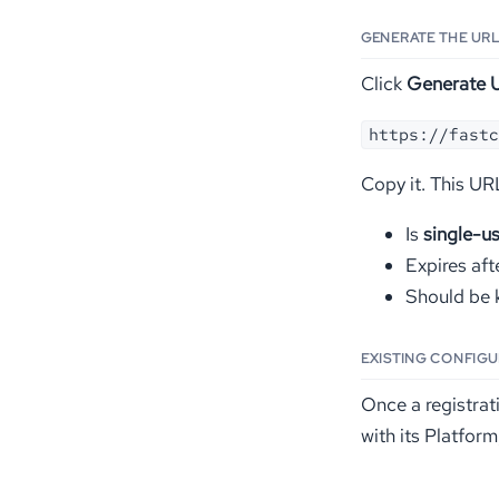
GENERATE THE UR
Click
Generate 
https://fastc
Copy it. This UR
Is
single-u
Expires aft
Should be k
EXISTING CONFIG
Once a registrat
with its Platform