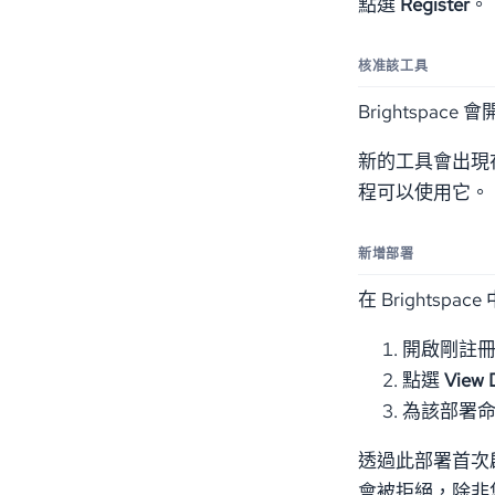
點選
Register
。
核准該工具
Brightspa
新的工具會出現在您的
程可以使用它。
新增部署
在 Brights
開啟剛註冊完
點選
View 
為該部署命名
透過此部署首次啟動
會被拒絕，除非