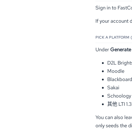
Sign in to Fast
If your account d
PICK A PLATFORM 
Under
Generate 
D2L Bright
Moodle
Blackboard
Sakai
Schoology
其他 LTI 1.
You can also lea
only seeds the di