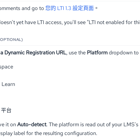
Comments and go to
您的 LTI 1.3 設定頁面
。
oesn't yet have LTI access, you'll see "LTI not enabled for th
(OPTIONAL)
a Dynamic Registration URL
, use the
Platform
dropdown to 
space
 Learn
3 平台
ve it on
Auto-detect
. The platform is read out of your LMS'
splay label for the resulting configuration.