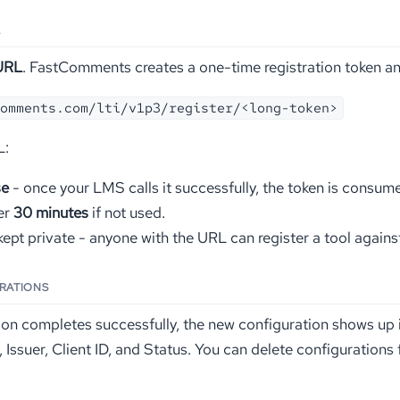
L
URL
. FastComments creates a one-time registration token an
omments.com/lti/v1p3/register/<long-token>
L:
se
- once your LMS calls it successfully, the token is consum
er
30 minutes
if not used.
ept private - anyone with the URL can register a tool agains
URATIONS
ion completes successfully, the new configuration shows up 
, Issuer, Client ID, and Status. You can delete configurations 