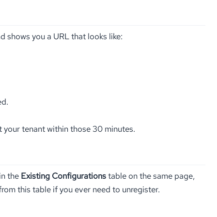
d shows you a URL that looks like:
ed.
t your tenant within those 30 minutes.
in the
Existing Configurations
table on the same page,
from this table if you ever need to unregister.