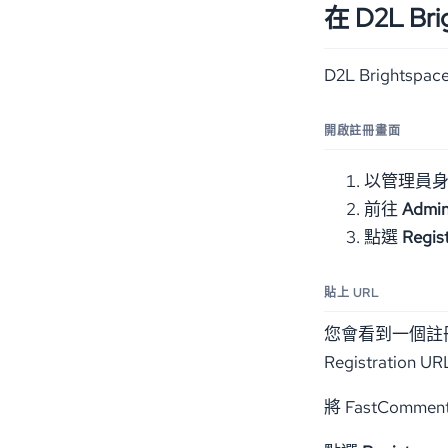
在 D2L Br
D2L Brights
開啟註冊畫面
以管理員身份
前往
Admin
點選
Regist
貼上 URL
您會看到一個註
Registration 
將 FastCommen